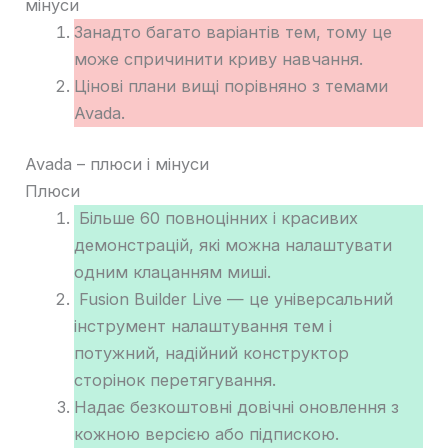
мінуси
Занадто багато варіантів тем, тому це
може спричинити криву навчання.
Цінові плани вищі порівняно з темами
Avada.
Avada – плюси і мінуси
Плюси
Більше 60 повноцінних і красивих
демонстрацій, які можна налаштувати
одним клацанням миші.
Fusion Builder Live — це універсальний
інструмент налаштування тем і
потужний, надійний конструктор
сторінок перетягування.
Надає безкоштовні довічні оновлення з
кожною версією або підпискою.