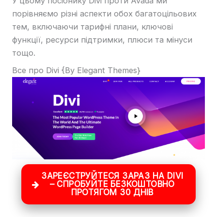
У цьому посібнику Divi проти Avada ми
порівняємо різні аспекти обох багатоцільових
тем, включаючи тарифні плани, ключові
функції, ресурси підтримки, плюси та мінуси
тощо.
Все про Divi {By Elegant Themes}
ЗАРЕЄСТРУЙТЕСЯ ЗАРАЗ НА DIVI
– СПРОБУЙТЕ БЕЗКОШТОВНО
ПРОТЯГОМ 30 ДНІВ