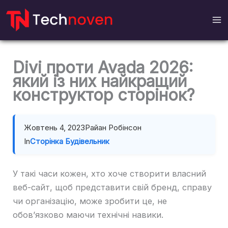
Перейти
до
вмісту
Divi проти Avada 2026:
який із них найкращий
конструктор сторінок?
Жовтень 4, 2023
Райан Робінсон
In
Сторінка Будівельник
У такі часи кожен, хто хоче створити власний
веб-сайт, щоб представити свій бренд, справу
чи організацію, може зробити це, не
обов’язково маючи технічні навики.