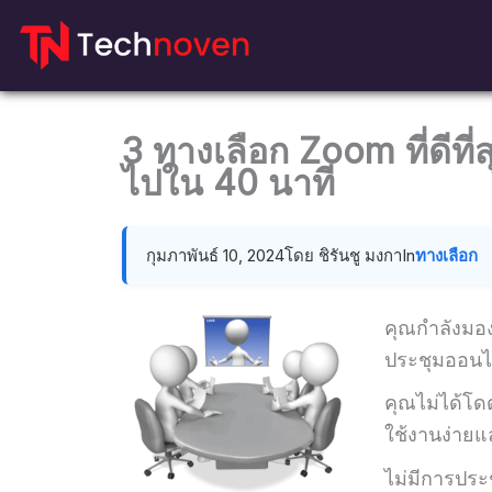
ข้าม
ไป
ที่
เนื้อหา
3 ทางเลือก Zoom ที่ดีที่
ไปใน 40 นาที
กุมภาพันธ์ 10, 2024
โดย ชิรันชู มงกา
In
ทางเลือก
คุณกำลังมอ
ประชุมออนไ
คุณไม่ได้โด
ใช้งานง่าย
ไม่มีการประช