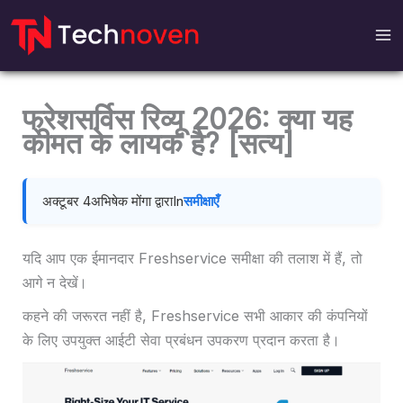
इसे
छोड़कर
सामग्री
पर
बढ़ने
फ्रेशसर्विस रिव्यू 2026: क्या यह
के
कीमत के लायक है? [सत्य]
लिए
अक्टूबर 4
अभिषेक मोंगा द्वारा
In
समीक्षाएँ
यदि आप एक ईमानदार Freshservice समीक्षा की तलाश में हैं, तो
आगे न देखें।
कहने की जरूरत नहीं है, Freshservice सभी आकार की कंपनियों
के लिए उपयुक्त आईटी सेवा प्रबंधन उपकरण प्रदान करता है।