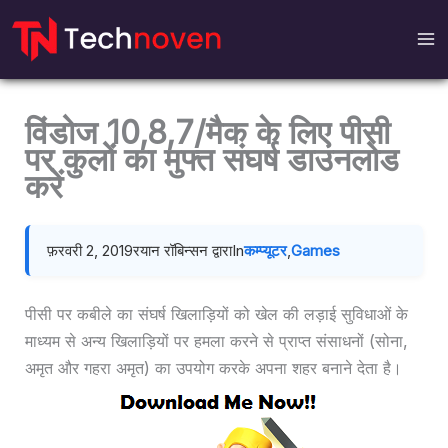
इसे
छोड़कर
सामग्री
पर
बढ़ने
विंडोज 10,8,7/मैक के लिए पीसी
के
पर कुलों का मुफ्त संघर्ष डाउनलोड
लिए
करें
फ़रवरी 2, 2019
रयान रॉबिन्सन द्वारा
In
कम्प्यूटर
,
Games
पीसी पर कबीले का संघर्ष खिलाड़ियों को खेल की लड़ाई सुविधाओं के
माध्यम से अन्य खिलाड़ियों पर हमला करने से प्राप्त संसाधनों (सोना,
अमृत और गहरा अमृत) का उपयोग करके अपना शहर बनाने देता है।