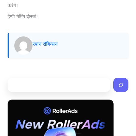
करेंगे।
हैप्पी गेमिंग दोस्तों!
रयान रॉबिन्सन