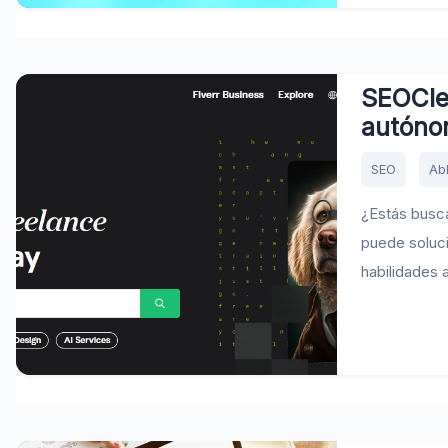
SEOCler
autóno
SEO
Ab
¿Estás busca
puede soluci
habilidades 