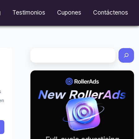
g
Testimonios
Cupones
Contáctenos
:
s
en