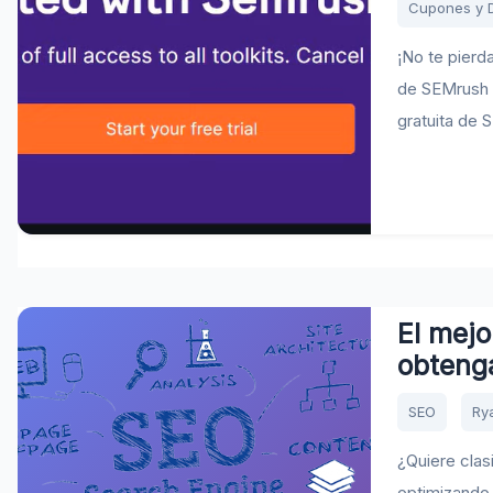
Cupones y 
¡No te pierd
de SEMrush y
gratuita de 
El mejo
obtenga
SEO
Ry
¿Quiere clas
optimizando 