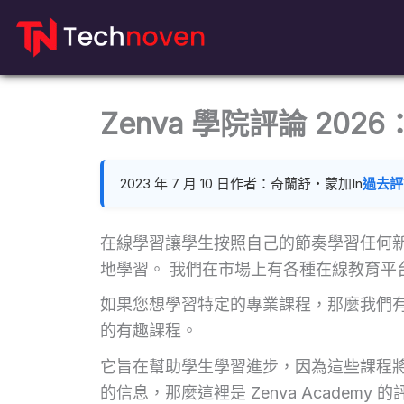
跳
到
內
容
Zenva 學院評論 20
2023 年 7 月 10 日
作者：奇蘭舒‧蒙加
In
過去評
在線學習讓學生按照自己的節奏學習任何
地學習。 我們在市場上有各種在線教育平
如果您想學習特定的專業課程，那麼我們有 
的有趣課程。
它旨在幫助學生學習進步，因為這些課程將
的信息，那麼這裡是 Zenva Academ