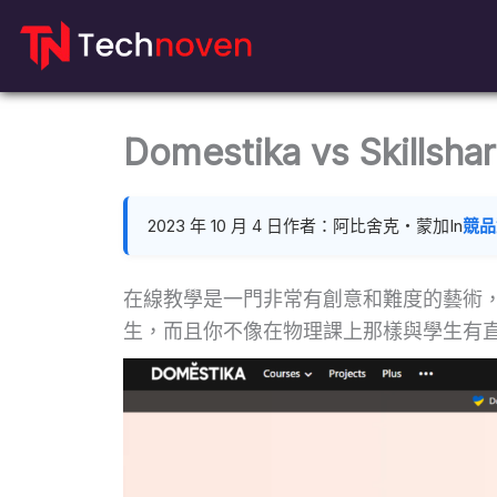
跳
到
內
容
Domestika vs Ski
2023 年 10 月 4 日
作者：阿比舍克‧蒙加
In
競品
在線教學是一門非常有創意和難度的藝術
生，而且你不像在物理課上那樣與學生有