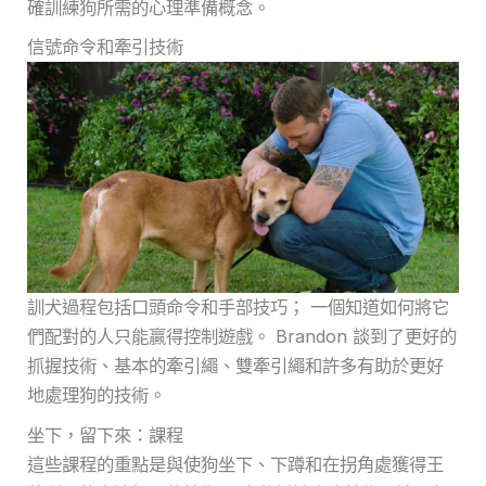
確訓練狗所需的心理準備概念。
信號命令和牽引技術
訓犬過程包括口頭命令和手部技巧； 一個知道如何將它
們配對的人只能贏得控制遊戲。 Brandon 談到了更好的
抓握技術、基本的牽引繩、雙牽引繩和許多有助於更好
地處理狗的技術。
坐下，留下來：課程
這些課程的重點是與使狗坐下、下蹲和在拐角處獲得王