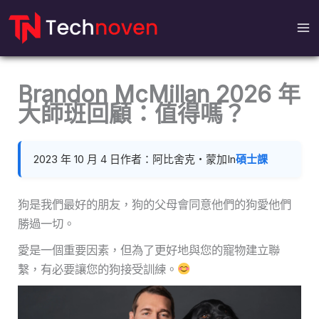
跳
到
內
容
Brandon McMillan 2026 年
大師班回顧：值得嗎？
2023 年 10 月 4 日
作者：阿比舍克‧蒙加
In
碩士課
狗是我們最好的朋友，狗的父母會同意他們的狗愛他們
勝過一切。
愛是一個重要因素，但為了更好地與您的寵物建立聯
繫，有必要讓您的狗接受訓練。