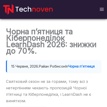
Перейти
до
вмісту
Чорна п’ятниця та
Кіберпонеділок
LearnDash 2026: знижки
до 70%.
15 Червня, 2026.
Райан Робінсон
In
Чорна п'ятниця
Святковий сезон не за горами, тому всі з
нетерпінням чекають пропозицій Чорної
п’ятниці та Кіберпонеділка, і LearnDash не є
винятком.