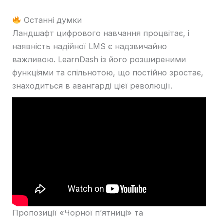
Останні думки
Ландшафт цифрового навчання процвітає, і
наявність надійної LMS є надзвичайно
важливою. LearnDash із його розширеними
функціями та спільнотою, що постійно зростає,
знаходиться в авангарді цієї революції.
Пропозиції «Чорної п’ятниці» та