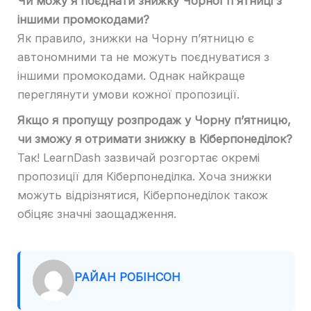
Чи можу я поєднати знижку Чорної п'ятниці з
іншими промокодами?
Як правило, знижки на Чорну п’ятницю є
автономними та не можуть поєднуватися з
іншими промокодами. Однак найкраще
переглянути умови кожної пропозиції.
Якщо я пропущу розпродаж у Чорну п’ятницю,
чи зможу я отримати знижку в Кіберпонеділок?
Так! LearnDash зазвичай розгортає окремі
пропозиції для Кіберпонеділка. Хоча знижки
можуть відрізнятися, Кіберпонеділок також
обіцяє значні заощадження.
РАЙАН РОБІНСОН