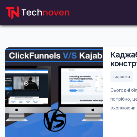
Перейти
до
вмісту
Каджаб
констр
воронки
Сьогодні бі
потрібно, ц
охоплюючи б