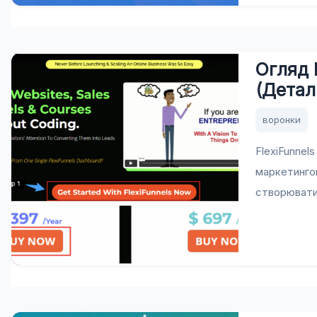
Огляд 
(Детал
воронки
FlexiFunnel
маркетингов
створювати 