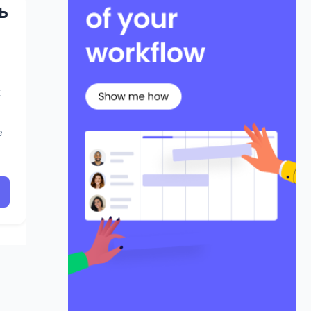
ь
х
е