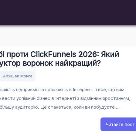
і проти ClickFunnels 2026: Який
уктор воронок найкращий?
Абхішек Монга
льшість підприємств працюють в Інтернеті, і все, що вам
е вести успішний бізнес в Інтернеті з відмінним зростанням,
ільшу аудиторію. Це станеться, коли ви побудуєте ...
Читайте пост