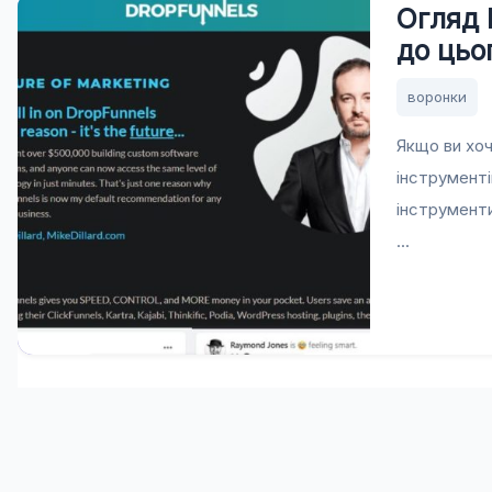
Огляд 
до цьо
воронки
Якщо ви хоч
інструментів
інструменти
...