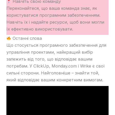
Навчіть свою команду
Переконайтеся, що ваша команда знає, як
користуватися програмним забезпеченням.
Навчіть їх і надайте ресурси, щоб вони могли
їх ефективно використовувати.
Останні слова
Що стосується програмного забезпечення для
управління проектами, найкращий вибір
залежить від того, що відповідає вашим
потребам. У ClickUp, Monday.com і Wrike є свої
сильні сторони. Найголовніше – знайти той,
який відповідає вашим конкретним вимогам.