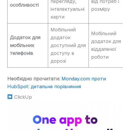
перегляду,
від потреб і
особливості
інтелектуальні
розміру
карти
Мобільний
Мобільний
Додаток для
додаток
додаток для
мобільних
доступний для
віддаленої
телефонів
доступу в
роботи
дорозі
Необхідно прочитати:
Monday.com проти
HubSpot: детальне порівняння
ClickUp