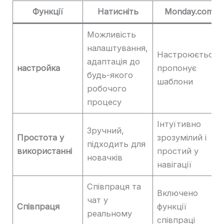
Функції
Натисніть
Monday.com
Можливість
налаштування,
Настроюється,
адаптація до
настройка
пропонує
будь-якого
шаблони
робочого
процесу
Інтуїтивно
Зручний,
Простота у
зрозумілий і
підходить для
використанні
простий у
новачків
навігації
Співпраця та
Включено
чат у
Співпраця
функції
реальному
співпраці