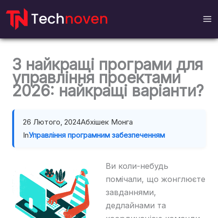
Перейти
до
вмісту
3 найкращі програми для
управління проектами
2026: найкращі варіанти?
26 Лютого, 2024
Абхішек Монга
In
Управління програмним забезпеченням
Ви коли-небудь
помічали, що жонглюєте
завданнями,
дедлайнами та