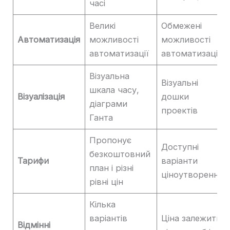
часі
Великі
Обмежені
Автоматизація
можливості
можливості
автоматизації
автоматизації
Візуальна
Візуальні
шкала часу,
Візуалізація
дошки
діаграми
проектів
Ганта
Пропонує
Доступні
безкоштовний
Тарифи
варіанти
план і різні
ціноутворення
рівні цін
Кілька
варіантів
Ціна залежить
Відмінні