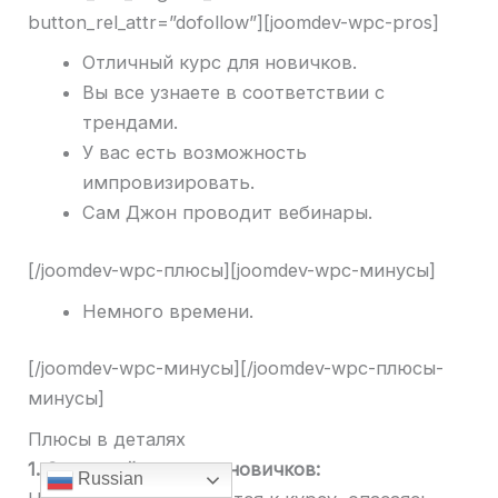
button_rel_attr=”dofollow”][joomdev-wpc-pros]
Отличный курс для новичков.
Вы все узнаете в соответствии с
трендами.
У вас есть возможность
импровизировать.
Сам Джон проводит вебинары.
[/joomdev-wpc-плюсы][joomdev-wpc-минусы]
Немного времени.
[/joomdev-wpc-минусы][/joomdev-wpc-плюсы-
минусы]
Плюсы в деталях
1. Отличный курс для новичков:
Russian