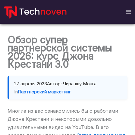
перейти
к
содержанию
Обзор супер
партнерской системы
2026: курс Джона
Крестани 3.0
27 апреля 2023
Автор: Чираншу Монга
In
Партнерский маркетинг
Многие из вас ознакомились бы с работами
Джона Крестани и некоторыми довольно
удивительными видео на YouTube. В его