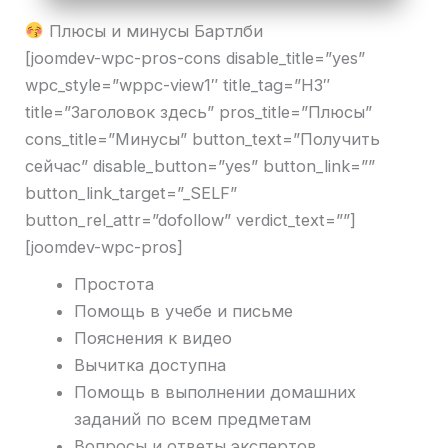
Плюсы и минусы Бартлби
[joomdev-wpc-pros-cons disable_title=”yes”
wpc_style=”wppc-view1″ title_tag=”H3″
title=”Заголовок здесь” pros_title=”Плюсы”
cons_title=”Минусы” button_text=”Получить
сейчас” disable_button=”yes” button_link=””
button_link_target=”_SELF”
button_rel_attr=”dofollow” verdict_text=””]
[joomdev-wpc-pros]
Простота
Помощь в учебе и письме
Пояснения к видео
Вычитка доступна
Помощь в выполнении домашних
заданий по всем предметам
Вопросы и ответы экспертов