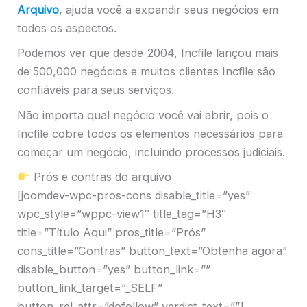
Arquivo
, ajuda você a expandir seus negócios em
todos os aspectos.
Podemos ver que desde 2004, Incfile lançou mais
de 500,000 negócios e muitos clientes Incfile são
confiáveis ​​para seus serviços.
Não importa qual negócio você vai abrir, pois o
Incfile cobre todos os elementos necessários para
começar um negócio, incluindo processos judiciais.
Prós e contras do arquivo
[joomdev-wpc-pros-cons disable_title=”yes”
wpc_style=”wppc-view1″ title_tag=”H3″
title=”Título Aqui” pros_title=”Prós”
cons_title=”Contras” button_text=”Obtenha agora”
disable_button=”yes” button_link=””
button_link_target=”_SELF”
button_rel_attr=”dofollow” verdict_text=””]