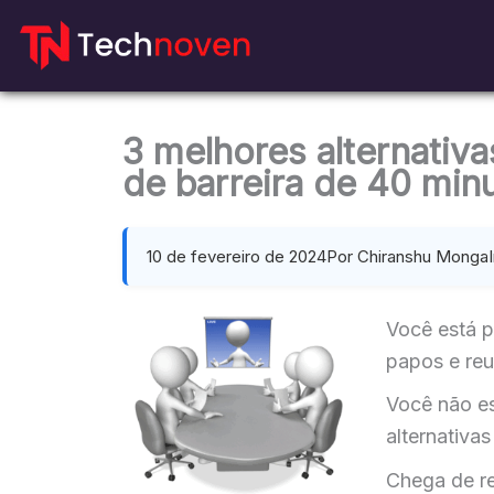
Ir
para
o
conteúdo
3 melhores alternativ
de barreira de 40 min
10 de fevereiro de 2024
Por Chiranshu Monga
Você está p
papos e reu
Você não e
alternativa
Chega de re