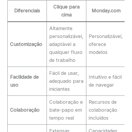
Clique para
Diferenciais
Monday.com
cima
Altamente
personalizável,
Personalizável,
O
Customização
adaptável a
oferece
p
qualquer fluxo
modelos
f
de trabalho
Fácil de usar,
R
Facilidade de
Intuitivo e fácil
adequado para
c
uso
de navegar
iniciantes
a
Colaboração e
Recursos de
R
Colaboração
bate-papo em
colaboração
c
tempo real
incluídos
d
Extensas
Capacidades
R