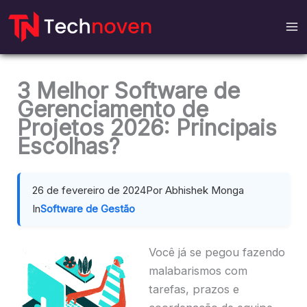
Ir
para
o
conteúdo
3 Melhor Software de
Gerenciamento de
Projetos 2026: Principais
Escolhas?
26 de fevereiro de 2024
Por Abhishek Monga
In
Software de Gestão
Você já se pegou fazendo
malabarismos com
tarefas, prazos e