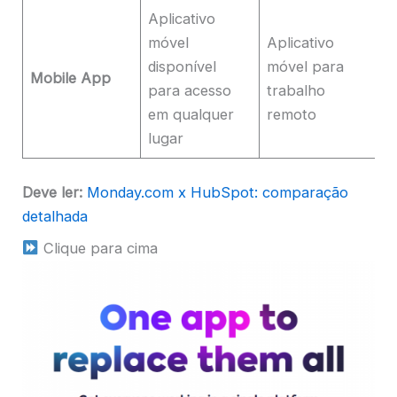
Aplicativo
móvel
Aplicativo
A
disponível
móvel para
Mobile App
m
para acesso
trabalho
f
em qualquer
remoto
lugar
Deve ler:
Monday.com x HubSpot: comparação
detalhada
Clique para cima