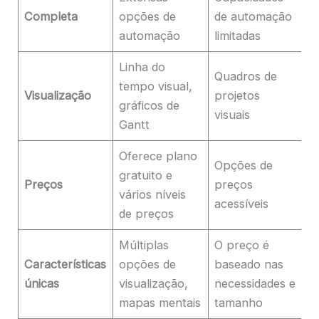
Completa
opções de
de automação
a
automação
limitadas
d
Linha do
Quadros de
G
tempo visual,
Visualização
projetos
G
gráficos de
visuais
d
Gantt
Oferece plano
P
Opções de
gratuito e
b
Preços
preços
vários níveis
n
acessíveis
de preços
t
Múltiplas
O preço é
G
Características
opções de
baseado nas
u
únicas
visualização,
necessidades e
r
mapas mentais
tamanho