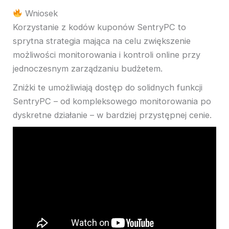
Wniosek
Korzystanie z kodów kuponów SentryPC to
sprytna strategia mająca na celu zwiększenie
możliwości monitorowania i kontroli online przy
jednoczesnym zarządzaniu budżetem.
Zniżki te umożliwiają dostęp do solidnych funkcji
SentryPC – od kompleksowego monitorowania po
dyskretne działanie – w bardziej przystępnej cenie.