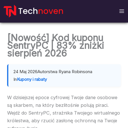
Przejdź
do
treści
[Nowość] Kod kuponu
SentryPC | 83% zniżki
sierpień 2026
24 Maj 2026
Autorstwa Ryana Robinsona
In
Kupony i rabaty
W dzisiejszej epoce cyfrowej Twoje dane osobowe
są skarbem, na który bezlitośnie polują piraci.
Wejdź do SentryPC, strażnika Twojego wirtualnego
królestwa, aby rzucić zasłonę ochronną na Twoje