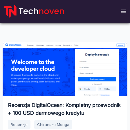
Przejdź
do
treści
Recenzja DigitalOcean: Kompletny przewodnik
+ 100 USD darmowego kredytu
Recenzje
Chiranszu Monga