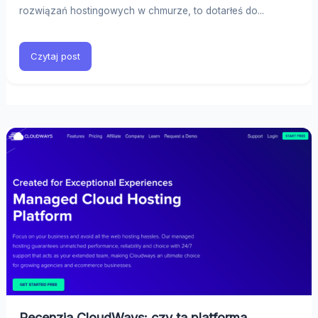
rozwiązań hostingowych w chmurze, to dotarłeś do...
Czytaj post
Recenzja CloudWays: czy ta platforma