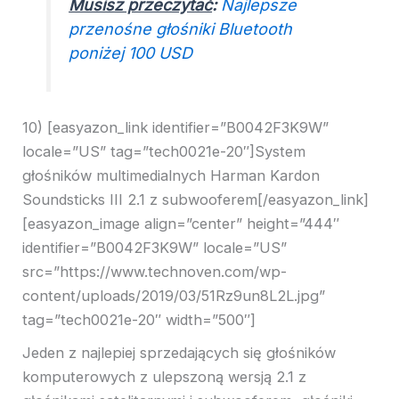
Musisz przeczytać
:
Najlepsze
przenośne głośniki Bluetooth
poniżej 100 USD
10) [easyazon_link identifier=”B0042F3K9W”
locale=”US” tag=”tech0021e-20″]System
głośników multimedialnych Harman Kardon
Soundsticks III 2.1 z subwooferem[/easyazon_link]
[easyazon_image align=”center” height=”444″
identifier=”B0042F3K9W” locale=”US”
src=”https://www.technoven.com/wp-
content/uploads/2019/03/51Rz9un8L2L.jpg”
tag=”tech0021e-20″ width=”500″]
Jeden z najlepiej sprzedających się głośników
komputerowych z ulepszoną wersją 2.1 z