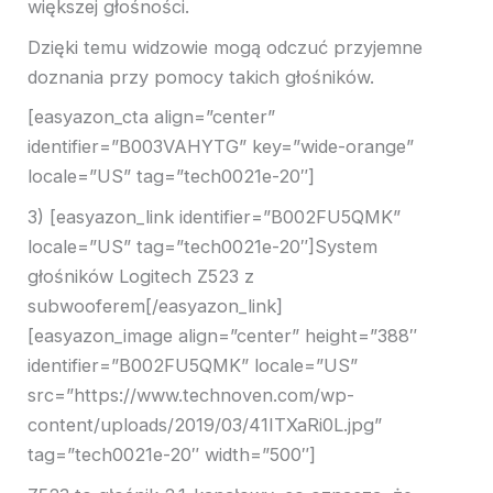
większej głośności.
Dzięki temu widzowie mogą odczuć przyjemne
doznania przy pomocy takich głośników.
[easyazon_cta align=”center”
identifier=”B003VAHYTG” key=”wide-orange”
locale=”US” tag=”tech0021e-20″]
3) [easyazon_link identifier=”B002FU5QMK”
locale=”US” tag=”tech0021e-20″]System
głośników Logitech Z523 z
subwooferem[/easyazon_link]
[easyazon_image align=”center” height=”388″
identifier=”B002FU5QMK” locale=”US”
src=”https://www.technoven.com/wp-
content/uploads/2019/03/41ITXaRi0L.jpg”
tag=”tech0021e-20″ width=”500″]