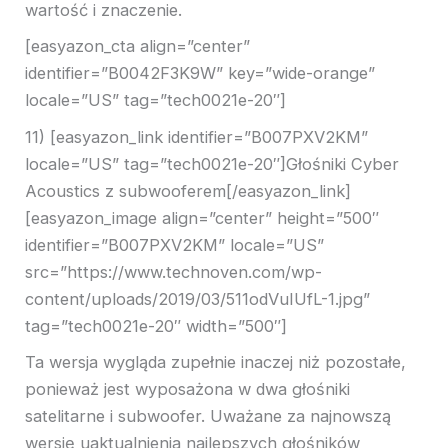
wartość i znaczenie.
[easyazon_cta align=”center”
identifier=”B0042F3K9W” key=”wide-orange”
locale=”US” tag=”tech0021e-20″]
11) [easyazon_link identifier=”B007PXV2KM”
locale=”US” tag=”tech0021e-20″]Głośniki Cyber ​​
Acoustics z subwooferem[/easyazon_link]
[easyazon_image align=”center” height=”500″
identifier=”B007PXV2KM” locale=”US”
src=”https://www.technoven.com/wp-
content/uploads/2019/03/511odVuIUfL-1.jpg”
tag=”tech0021e-20″ width=”500″]
Ta wersja wygląda zupełnie inaczej niż pozostałe,
ponieważ jest wyposażona w dwa głośniki
satelitarne i subwoofer. Uważane za najnowszą
wersję uaktualnienia najlepszych głośników