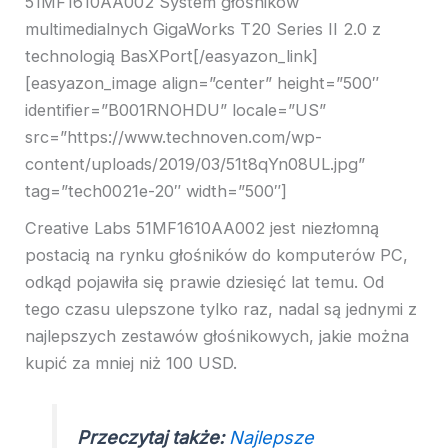
51MF1610AA002 System głośników
multimedialnych GigaWorks T20 Series II 2.0 z
technologią BasXPort[/easyazon_link]
[easyazon_image align=”center” height=”500″
identifier=”B001RNOHDU” locale=”US”
src=”https://www.technoven.com/wp-
content/uploads/2019/03/51t8qYn08UL.jpg”
tag=”tech0021e-20″ width=”500″]
Creative Labs 51MF1610AA002 jest niezłomną
postacią na rynku głośników do komputerów PC,
odkąd pojawiła się prawie dziesięć lat temu. Od
tego czasu ulepszone tylko raz, nadal są jednymi z
najlepszych zestawów głośnikowych, jakie można
kupić za mniej niż 100 USD.
Przeczytaj także:
Najlepsze