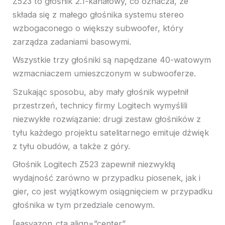
Z523 to głośnik 2.1-kanałowy, co oznacza, że ​​
składa się z małego głośnika systemu stereo
wzbogaconego o większy subwoofer, który
zarządza zadaniami basowymi.
Wszystkie trzy głośniki są napędzane 40-watowym
wzmacniaczem umieszczonym w subwooferze.
Szukając sposobu, aby mały głośnik wypełnił
przestrzeń, technicy firmy Logitech wymyślili
niezwykłe rozwiązanie: drugi zestaw głośników z
tyłu każdego projektu satelitarnego emituje dźwięk
z tyłu obudów, a także z góry.
Głośnik Logitech Z523 zapewnił niezwykłą
wydajność zarówno w przypadku piosenek, jak i
gier, co jest wyjątkowym osiągnięciem w przypadku
głośnika w tym przedziale cenowym.
[easyazon_cta align=”center”