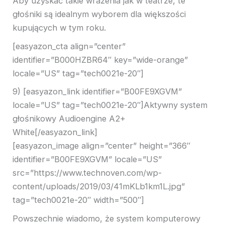
Aby uzyskać takie wrażenia jak w teatrze, te
głośniki są idealnym wyborem dla większości
kupujących w tym roku.
[easyazon_cta align=”center”
identifier=”B000HZBR64″ key=”wide-orange”
locale=”US” tag=”tech0021e-20″]
9) [easyazon_link identifier=”B00FE9XGVM”
locale=”US” tag=”tech0021e-20″]Aktywny system
głośnikowy Audioengine A2+
White[/easyazon_link]
[easyazon_image align=”center” height=”366″
identifier=”B00FE9XGVM” locale=”US”
src=”https://www.technoven.com/wp-
content/uploads/2019/03/41mKLb1km1L.jpg”
tag=”tech0021e-20″ width=”500″]
Powszechnie wiadomo, że system komputerowy