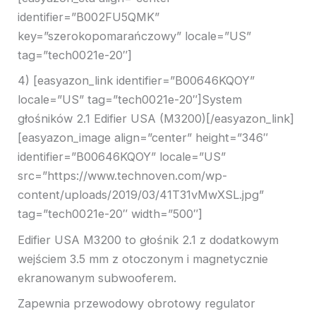
identifier=”B002FU5QMK”
key=”szerokopomarańczowy” locale=”US”
tag=”tech0021e-20″]
4) [easyazon_link identifier=”B00646KQOY”
locale=”US” tag=”tech0021e-20″]System
głośników 2.1 Edifier USA (M3200)[/easyazon_link]
[easyazon_image align=”center” height=”346″
identifier=”B00646KQOY” locale=”US”
src=”https://www.technoven.com/wp-
content/uploads/2019/03/41T31vMwXSL.jpg”
tag=”tech0021e-20″ width=”500″]
Edifier USA M3200 to głośnik 2.1 z dodatkowym
wejściem 3.5 mm z otoczonym i magnetycznie
ekranowanym subwooferem.
Zapewnia przewodowy obrotowy regulator