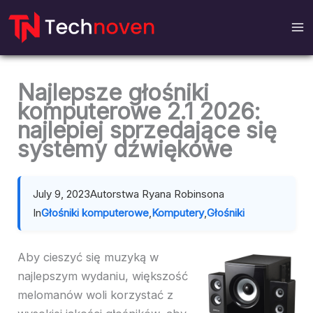
Przejdź
do
treści
Najlepsze głośniki
komputerowe 2.1 2026:
najlepiej sprzedające się
systemy dźwiękowe
July 9, 2023
Autorstwa Ryana Robinsona
In
Głośniki komputerowe
,
Komputery
,
Głośniki
Aby cieszyć się muzyką w
najlepszym wydaniu, większość
melomanów woli korzystać z