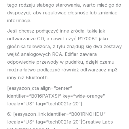
tego rodzaju słabego sterowania, warto mieć go do
dyspozycji, aby regulować głośność lub zmieniać
informacje.
Jeśli chcesz podłączyć inne źródła, takie jak
odtwarzacze CD, a nawet użyć R1700BT jako
głośnika telewizora, z tyłu znajdują się dwa zestawy
wejść analogowych RCA. Edifier zawiera
odpowiednie przewody w pudełku, dzięki czemu
można łatwo podłączyć również odtwarzacz mp3
inny niż Bluetooth.
[easyazon_cta align=”center”
identifier=”B016PATXSI” key=”wide-orange”
locale=”US” tag=”tech0021e-20″]
6) [easyazon_link identifier=”B001RNOHDU”
locale=”US” tag=”tech0021e-20″]Creative Labs