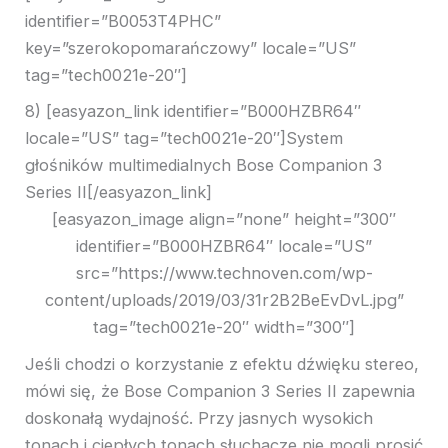
identifier=”B0053T4PHC”
key=”szerokopomarańczowy” locale=”US”
tag=”tech0021e-20″]
8) [easyazon_link identifier=”B000HZBR64″
locale=”US” tag=”tech0021e-20″]System
głośników multimedialnych Bose Companion 3
Series II[/easyazon_link]
[easyazon_image align=”none” height=”300″
identifier=”B000HZBR64″ locale=”US”
src=”https://www.technoven.com/wp-
content/uploads/2019/03/31r2B2BeEvDvL.jpg”
tag=”tech0021e-20″ width=”300″]
Jeśli chodzi o korzystanie z efektu dźwięku stereo,
mówi się, że Bose Companion 3 Series II zapewnia
doskonałą wydajność. Przy jasnych wysokich
tonach i ciepłych tonach słuchacze nie mogli prosić