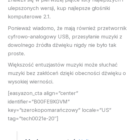
ulepszonych wersji, kup najlepsze głośniki
komputerowe 2.1.
Ponieważ wiadomo, że mają również przetwornik
cyfrowo-analogowy USB, przesyłanie muzyki z
dowolnego źródła dźwięku nigdy nie było tak
proste.
Większość entuzjastów muzyki może słuchać
muzyki bez zakłóceń dzięki obecności dźwięku o
wysokiej wierności.
[easyazon_cta align=”center”
identifier=”B00FE9XGVM”
key=”szerokopomarańczowy” locale=”US”
tag=”tech0021e-20″]