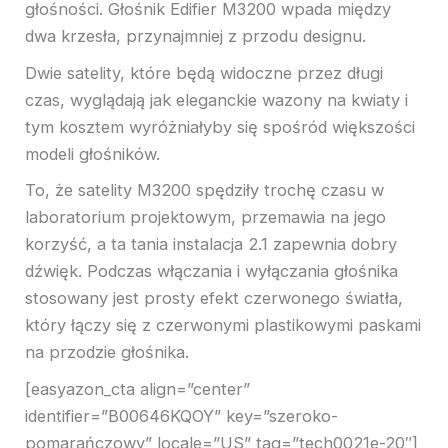
głośności. Głośnik Edifier M3200 wpada między
dwa krzesła, przynajmniej z przodu designu.
Dwie satelity, które będą widoczne przez długi
czas, wyglądają jak eleganckie wazony na kwiaty i
tym kosztem wyróżniałyby się spośród większości
modeli głośników.
To, że satelity M3200 spędziły trochę czasu w
laboratorium projektowym, przemawia na jego
korzyść, a ta tania instalacja 2.1 zapewnia dobry
dźwięk. Podczas włączania i wyłączania głośnika
stosowany jest prosty efekt czerwonego światła,
który łączy się z czerwonymi plastikowymi paskami
na przodzie głośnika.
[easyazon_cta align=”center”
identifier=”B00646KQOY” key=”szeroko-
pomarańczowy” locale=”US” tag=”tech0021e-20″]