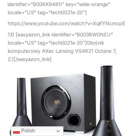
identifier=”B00KK9481I” key=”wide-orange”
locale=”US” tag=”tech0021e-20″]
https://www.youtube.com/watch?v=XqifYNcmcpE
13) [easyazon_link identifier=”B0038W0NEU”
locale=”US” tag=”tech0021e-20″]Głośnik
komputerowy Altec Lansing VS4621 Octane 7,
2.1[/easyazon_link]
Polish