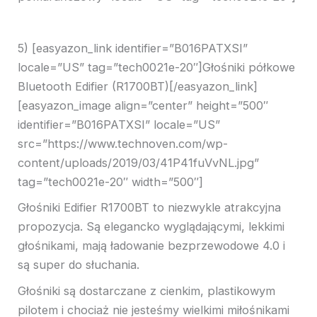
5) [easyazon_link identifier=”B016PATXSI”
locale=”US” tag=”tech0021e-20″]Głośniki półkowe
Bluetooth Edifier (R1700BT)[/easyazon_link]
[easyazon_image align=”center” height=”500″
identifier=”B016PATXSI” locale=”US”
src=”https://www.technoven.com/wp-
content/uploads/2019/03/41P41fuVvNL.jpg”
tag=”tech0021e-20″ width=”500″]
Głośniki Edifier R1700BT to niezwykle atrakcyjna
propozycja. Są elegancko wyglądającymi, lekkimi
głośnikami, mają ładowanie bezprzewodowe 4.0 i
są super do słuchania.
Głośniki są dostarczane z cienkim, plastikowym
pilotem i chociaż nie jesteśmy wielkimi miłośnikami