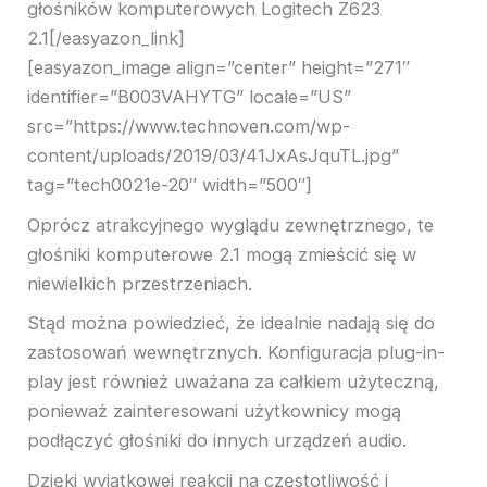
głośników komputerowych Logitech Z623
2.1[/easyazon_link]
[easyazon_image align=”center” height=”271″
identifier=”B003VAHYTG” locale=”US”
src=”https://www.technoven.com/wp-
content/uploads/2019/03/41JxAsJquTL.jpg”
tag=”tech0021e-20″ width=”500″]
Oprócz atrakcyjnego wyglądu zewnętrznego, te
głośniki komputerowe 2.1 mogą zmieścić się w
niewielkich przestrzeniach.
Stąd można powiedzieć, że idealnie nadają się do
zastosowań wewnętrznych. Konfiguracja plug-in-
play jest również uważana za całkiem użyteczną,
ponieważ zainteresowani użytkownicy mogą
podłączyć głośniki do innych urządzeń audio.
Dzięki wyjątkowej reakcji na częstotliwość i