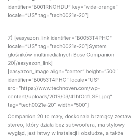
identifier=”B001RNOHDU” key=”wide-orange”
locale=”US” tag=”tech0021e-20″]
7) [easyazon_link identifier=”B0053T4PHC”
locale=”US” tag=”tech0021e-20″]System
głośników multimedialnych Bose Companion
20[/easyazon_link]
[easyazon_image align=”center” height=”500″
identifier=”B0053T4PHC” locale=”US”
src=”https://www.technoven.com/wp-
content/uploads/2019/03/41hfOcfLSFL.jpg”
tag=”tech0021e-20″ width=”500″]
Companion 20 to mały, doskonale brzmiący zestaw
stereo, który działa bez subwoofera, ma stylowy
wygląd, jest łatwy w instalacji i obsłudze, a także