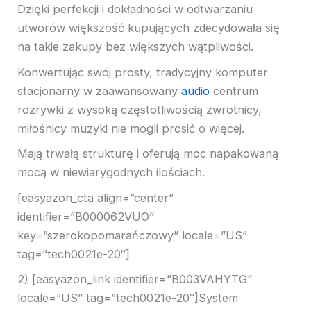
Dzięki perfekcji i dokładności w odtwarzaniu
utworów większość kupujących zdecydowała się
na takie zakupy bez większych wątpliwości.
Konwertując swój prosty, tradycyjny komputer
stacjonarny w zaawansowany
audio
centrum
rozrywki z wysoką częstotliwością zwrotnicy,
miłośnicy muzyki nie mogli prosić o więcej.
Mają trwałą strukturę i oferują moc napakowaną
mocą w niewiarygodnych ilościach.
[easyazon_cta align=”center”
identifier=”B000062VUO”
key=”szerokopomarańczowy” locale=”US”
tag=”tech0021e-20″]
2) [easyazon_link identifier=”B003VAHYTG”
locale=”US” tag=”tech0021e-20″]System