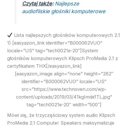
Czytaj także
:
Najlepsze
audiofilskie głośniki komputerowe
Lista najlepszych głośników komputerowych 2.1
1) [easyazon_link identifier=”B000062VUO”
locale=”US” tag=”tech0021e-20″]System
głośników komputerowych Klipsch ProMedia 2.1 z
certyfikatem THX[/easyazon_link]
[easyazon_image align=”none” height=”262″
identifier=”B000062VUO” locale=”US”
src=”https://www.technoven.com/wp-
content/uploads/2019/03/41kgImde1TL.jpg”
tag=”tech0021e-20″ width=”500″]
Mówi się, że trzyczęściowy system audio Klipsch
ProMedia 2.1 Computer Speakers maksymalizuje