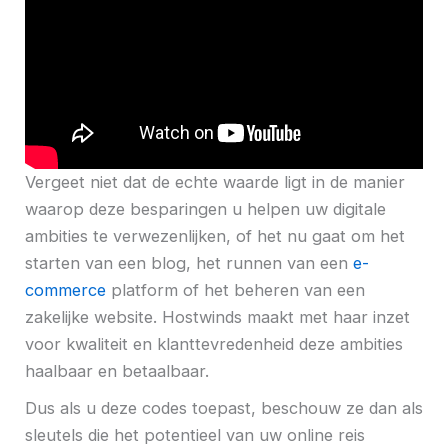
Vergeet niet dat de echte waarde ligt in de manier
waarop deze besparingen u helpen uw digitale
ambities te verwezenlijken, of het nu gaat om het
starten van een blog, het runnen van een
e-
commerce
platform of het beheren van een
zakelijke website. Hostwinds maakt met haar inzet
voor kwaliteit en klanttevredenheid deze ambities
haalbaar en betaalbaar.
Dus als u deze codes toepast, beschouw ze dan als
sleutels die het potentieel van uw online reis