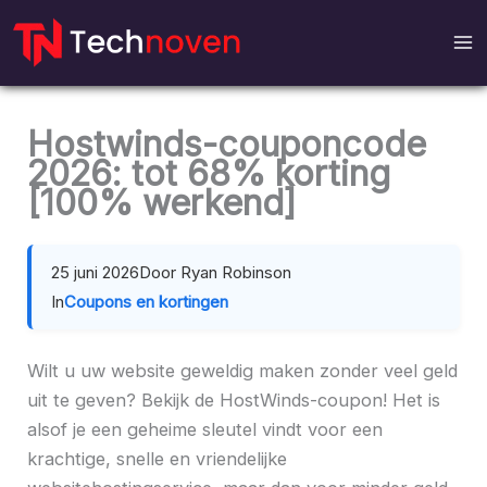
Meteen
naar
de
inhoud
Hostwinds-couponcode
2026: tot 68% korting
[100% werkend]
25 juni 2026
Door Ryan Robinson
In
Coupons en kortingen
Wilt u uw website geweldig maken zonder veel geld
uit te geven? Bekijk de HostWinds-coupon! Het is
alsof je een geheime sleutel vindt voor een
krachtige, snelle en vriendelijke