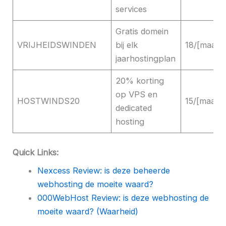
services
Gratis domein
VRIJHEIDSWINDEN
bij elk
18/[maand
jaarhostingplan
20% korting
op VPS en
HOSTWINDS20
15/[maand
dedicated
hosting
Quick Links:
Nexcess Review: is deze beheerde
webhosting de moeite waard?
000WebHost Review: is deze webhosting de
moeite waard? (Waarheid)