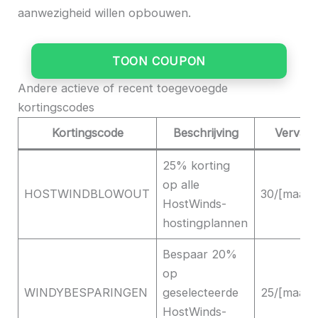
aanwezigheid willen opbouwen.
TOON COUPON
Andere actieve of recent toegevoegde
kortingscodes
Kortingscode
Beschrijving
Vervald
25% korting
op alle
HOSTWINDBLOWOUT
30/[maand
HostWinds-
hostingplannen
Bespaar 20%
op
WINDYBESPARINGEN
geselecteerde
25/[maand
HostWinds-