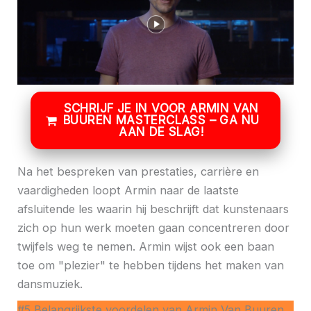
SCHRIJF JE IN VOOR ARMIN VAN
BUUREN MASTERCLASS – GA NU
AAN DE SLAG!
Na het bespreken van prestaties, carrière en
vaardigheden loopt Armin naar de laatste
afsluitende les waarin hij beschrijft dat kunstenaars
zich op hun werk moeten gaan concentreren door
twijfels weg te nemen. Armin wijst ook een baan
toe om "plezier" te hebben tijdens het maken van
dansmuziek.
#5 Belangrijkste voordelen van Armin Van Buuren