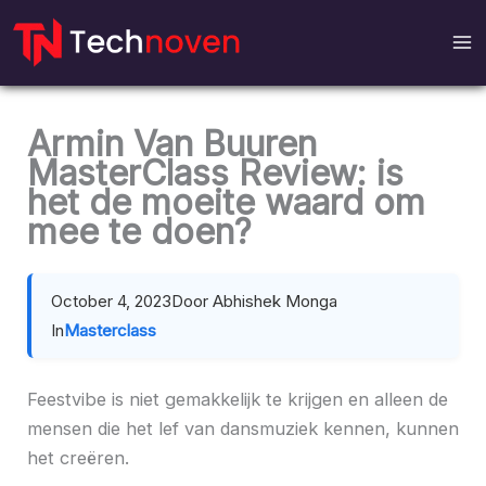
Meteen
naar
de
inhoud
Armin Van Buuren
MasterClass Review: is
het de moeite waard om
mee te doen?
October 4, 2023
Door Abhishek Monga
In
Masterclass
Feestvibe is niet gemakkelijk te krijgen en alleen de
mensen die het lef van dansmuziek kennen, kunnen
het creëren.