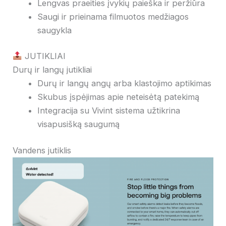
Lengvas praeities įvykių paieška ir peržiūra
Saugi ir prieinama filmuotos medžiagos
saugykla
JUTIKLIAI
Durų ir langų jutikliai
Durų ir langų angų arba klastojimo aptikimas
Skubus įspėjimas apie neteisėtą patekimą
Integracija su Vivint sistema užtikrina
visapusišką saugumą
Vandens jutiklis