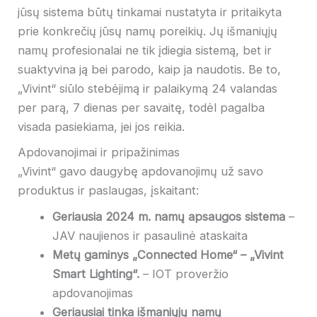
jūsų sistema būtų tinkamai nustatyta ir pritaikyta
prie konkrečių jūsų namų poreikių. Jų išmaniųjų
namų profesionalai ne tik įdiegia sistemą, bet ir
suaktyvina ją bei parodo, kaip ja naudotis. Be to,
„Vivint“ siūlo stebėjimą ir palaikymą 24 valandas
per parą, 7 dienas per savaitę, todėl pagalba
visada pasiekiama, jei jos reikia.
Apdovanojimai ir pripažinimas
„Vivint“ gavo daugybę apdovanojimų už savo
produktus ir paslaugas, įskaitant:
Geriausia 2024 m. namų apsaugos sistema
–
JAV naujienos ir pasaulinė ataskaita
Metų gaminys „Connected Home“ – „Vivint
Smart Lighting“.
– IOT proveržio
apdovanojimas
Geriausiai tinka išmaniųjų namų