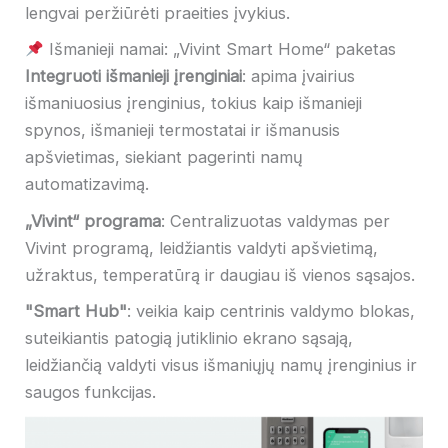
lengvai peržiūrėti praeities įvykius.
Išmanieji namai: „Vivint Smart Home“ paketas
Integruoti išmanieji įrenginiai
: apima įvairius
išmaniuosius įrenginius, tokius kaip išmanieji
spynos, išmanieji termostatai ir išmanusis
apšvietimas, siekiant pagerinti namų
automatizavimą.
„Vivint“ programa
: Centralizuotas valdymas per
Vivint programą, leidžiantis valdyti apšvietimą,
užraktus, temperatūrą ir daugiau iš vienos sąsajos.
"Smart Hub"
: veikia kaip centrinis valdymo blokas,
suteikiantis patogią jutiklinio ekrano sąsają,
leidžiančią valdyti visus išmaniųjų namų įrenginius ir
saugos funkcijas.