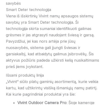
savybės
Smart Deter technologija
Viena iš išskirtinių Vivint namų apsaugos sistemų
savybių yra Smart Deter technologija. Ši
technologija skirta sumaniai identifikuoti galimas
grėsmes ir jas atgrasyti naudojant šviesą ir garsą.
Pavyzdžiui, jei kas nors artėja prie jūsų
nuosavybės, sistema gali įjungti šviesas ir
garsiakalbį, kad atbaidytų galimus įsibrovėlių. Šis
aktyvus požiūris padeda užkirsti kelią nusikaltimams
prieš jiems įvykstant.
Išsami produktų linija
„Vivint“ siūlo platų gaminių asortimentą, kurie veikia
kartu, kad užtikrintų visišką išmaniųjų namų patirtį.
Kai kurie pagrindiniai produktai yra šie:
Vivint Outdoor Camera Pro
: Šioje kameroje