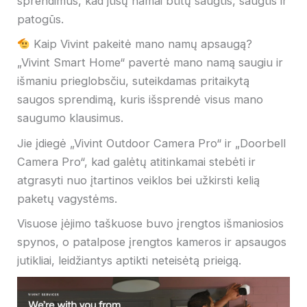
sprendimus, kad jūsų namai būtų saugūs, saugūs ir
patogūs.
Kaip Vivint pakeitė mano namų apsaugą?
„Vivint Smart Home“ pavertė mano namą saugiu ir
išmaniu prieglobsčiu, suteikdamas pritaikytą
saugos sprendimą, kuris išsprendė visus mano
saugumo klausimus.
Jie įdiegė „Vivint Outdoor Camera Pro“ ir „Doorbell
Camera Pro“, kad galėtų atitinkamai stebėti ir
atgrasyti nuo įtartinos veiklos bei užkirsti kelią
paketų vagystėms.
Visuose įėjimo taškuose buvo įrengtos išmaniosios
spynos, o patalpose įrengtos kameros ir apsaugos
jutikliai, leidžiantys aptikti neteisėtą prieigą.