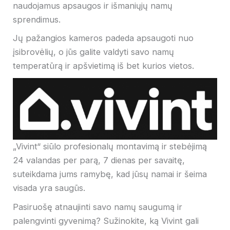
naudojamus apsaugos ir išmaniųjų namų
sprendimus.
Jų pažangios kameros padeda apsaugoti nuo
įsibrovėlių, o jūs galite valdyti savo namų
temperatūrą ir apšvietimą iš bet kurios vietos.
„Vivint“ siūlo profesionalų montavimą ir stebėjimą
24 valandas per parą, 7 dienas per savaitę,
suteikdama jums ramybę, kad jūsų namai ir šeima
visada yra saugūs.
Pasiruošę atnaujinti savo namų saugumą ir
palengvinti gyvenimą? Sužinokite, ką Vivint gali