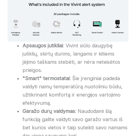
Apsaugos jutikliai
: Vivint siūlo daugybę
jutiklių, skirtų durims, langams ir kitiems
įėjimo taškams stebėti, ar nėra neteisėtos
prieigos.
"Smart" termostatai
: Šie įrenginiai padeda
valdyti namų temperatūrą nuotoliniu būdu,
užtikrinant komfortą ir energijos vartojimo
efektyvumą.
Garažo durų valdymas
: Naudodami šią
funkciją galite valdyti savo garažo vartus iš
bet kurios vietos ir taip suteikti savo namams
dar vieną saugumo lygį.