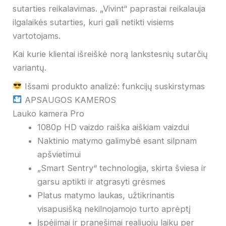
sutarties reikalavimas. „Vivint“ paprastai reikalauja
ilgalaikės sutarties, kuri gali netikti visiems
vartotojams.
Kai kurie klientai išreiškė norą lankstesnių sutarčių
variantų.
Išsami produkto analizė: funkcijų suskirstymas
APSAUGOS KAMEROS
Lauko kamera Pro
1080p HD vaizdo raiška aiškiam vaizdui
Naktinio matymo galimybė esant silpnam
apšvietimui
„Smart Sentry“ technologija, skirta šviesa ir
garsu aptikti ir atgrasyti grėsmes
Platus matymo laukas, užtikrinantis
visapusišką nekilnojamojo turto aprėptį
Įspėjimai ir pranešimai realiuoju laiku per