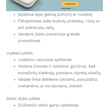
Įspėjimai apie galimą potvynį ar nuotėkį
Patalpinimas šalia buitinių prietaisų, rūsių ar
ant palinkusių vietų
Vandens žalos prevencija greitais
pranešimais
Judesio jutiklis
Judėjimo namuose aptikimas
Atskiria žmones ir naminius gyvūnus, kad
sumažintų klaidingų pavojaus signalų skaičių
Idealiai tinka dideliems plotams, pavyzdžiui,
svetainėms ar koridoriams, stebėti
Stiklo dūžio jutiklis
Dūžtančio stiklo garso aptikimas