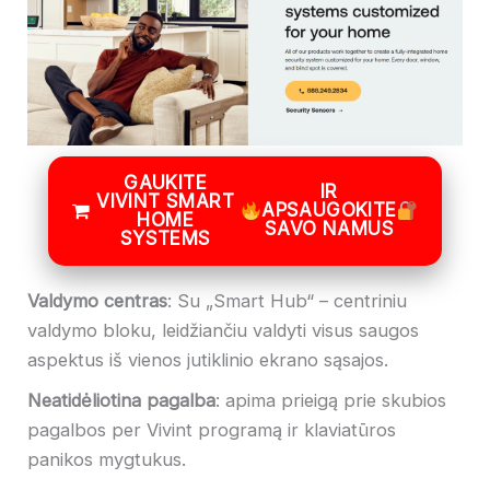
GAUKITE
IR
VIVINT SMART
APSAUGOKITE
HOME
SAVO NAMUS
SYSTEMS
Valdymo centras
: Su „Smart Hub“ – centriniu
valdymo bloku, leidžiančiu valdyti visus saugos
aspektus iš vienos jutiklinio ekrano sąsajos.
Neatidėliotina pagalba
: apima prieigą prie skubios
pagalbos per Vivint programą ir klaviatūros
panikos mygtukus.