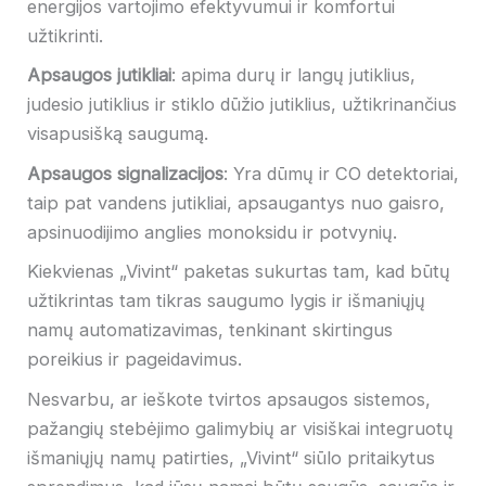
energijos vartojimo efektyvumui ir komfortui
užtikrinti.
Apsaugos jutikliai
: apima durų ir langų jutiklius,
judesio jutiklius ir stiklo dūžio jutiklius, užtikrinančius
visapusišką saugumą.
Apsaugos signalizacijos
: Yra dūmų ir CO detektoriai,
taip pat vandens jutikliai, apsaugantys nuo gaisro,
apsinuodijimo anglies monoksidu ir potvynių.
Kiekvienas „Vivint“ paketas sukurtas tam, kad būtų
užtikrintas tam tikras saugumo lygis ir išmaniųjų
namų automatizavimas, tenkinant skirtingus
poreikius ir pageidavimus.
Nesvarbu, ar ieškote tvirtos apsaugos sistemos,
pažangių stebėjimo galimybių ar visiškai integruotų
išmaniųjų namų patirties, „Vivint“ siūlo pritaikytus