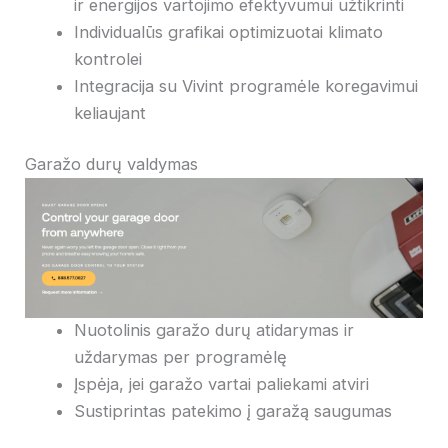
ir energijos vartojimo efektyvumui užtikrinti
Individualūs grafikai optimizuotai klimato
kontrolei
Integracija su Vivint programėle koregavimui
keliaujant
Garažo durų valdymas
Nuotolinis garažo durų atidarymas ir
uždarymas per programėlę
Įspėja, jei garažo vartai paliekami atviri
Sustiprintas patekimo į garažą saugumas