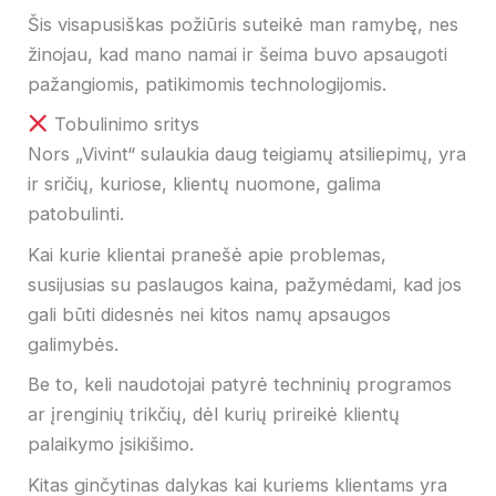
Šis visapusiškas požiūris suteikė man ramybę, nes
žinojau, kad mano namai ir šeima buvo apsaugoti
pažangiomis, patikimomis technologijomis.
Tobulinimo sritys
Nors „Vivint“ sulaukia daug teigiamų atsiliepimų, yra
ir sričių, kuriose, klientų nuomone, galima
patobulinti.
Kai kurie klientai pranešė apie problemas,
susijusias su paslaugos kaina, pažymėdami, kad jos
gali būti didesnės nei kitos namų apsaugos
galimybės.
Be to, keli naudotojai patyrė techninių programos
ar įrenginių trikčių, dėl kurių prireikė klientų
palaikymo įsikišimo.
Kitas ginčytinas dalykas kai kuriems klientams yra