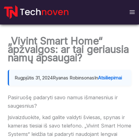
Pereiti
prie
turinio
„Vivint Smart Home“
apžvalgos: ar tai geriausia
namų apsaugai?
Rugpjūtis 31, 2024
Ryanas Robinsonas
In
Atsiliepimai
Pasiruošę padaryti savo namus išmanesnius ir
saugesnius?
Įsivaizduokite, kad galite valdyti šviesas, spynas ir
kameras tiesiai iš savo telefono. „Vivint Smart Home
Systems“ leidžia tai padaryti naudojant lengvai