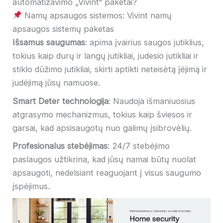
automatizavimo „Vivint“ paketai?
Namų apsaugos sistemos: Vivint namų
apsaugos sistemų paketas
Išsamus saugumas
: apima įvairius saugos jutiklius,
tokius kaip durų ir langų jutikliai, judesio jutikliai ir
stiklo dūžimo jutikliai, skirti aptikti neteisėtą įėjimą ir
judėjimą jūsų namuose.
Smart Deter technologija
: Naudoja išmaniuosius
atgrasymo mechanizmus, tokius kaip šviesos ir
garsai, kad apsisaugotų nuo galimų įsibrovėlių.
Profesionalus stebėjimas
: 24/7 stebėjimo
paslaugos užtikrina, kad jūsų namai būtų nuolat
apsaugoti, nedelsiant reaguojant į visus saugumo
įspėjimus.