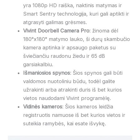
yra 1080p HD raiška, naktinis matymas ir
Smart Sentry technologija, kuri gali aptikti ir
atgrasyti galimas grėsmes.
Vivint Doorbell Camera Pro
: žinoma dėl
180°x180° matymo lauko, ši durų skambučio
kamera aptinka ir apsaugo paketus su
šviečiančiu raudonu žiedu ir 65 dB
garsiakalbiu.
Išmaniosios spynos
: Šios spynos gali būti
valdomos nuotoliniu būdu, todėl galite
užrakinti arba atrakinti duris iš bet kurios
vietos naudodami Vivint programėlę.
Vidinės kameros
: Šios kameros leidžia
registruotis namuose iš bet kurios vietos ir
suteikia ramybės, kai esate išvykę.