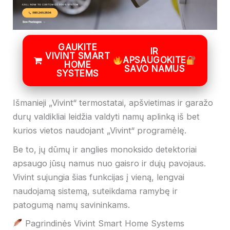
GAUKITE
IR
VIVINT SMART
APSAUGOKITE
HOME
SAVO NAMUS
SYSTEMS
Išmanieji „Vivint“ termostatai, apšvietimas ir garažo
durų valdikliai leidžia valdyti namų aplinką iš bet
kurios vietos naudojant „Vivint“ programėlę.
Be to, jų dūmų ir anglies monoksido detektoriai
apsaugo jūsų namus nuo gaisro ir dujų pavojaus.
Vivint sujungia šias funkcijas į vieną, lengvai
naudojamą sistemą, suteikdama ramybę ir
patogumą namų savininkams.
Pagrindinės Vivint Smart Home Systems