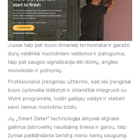
Juose taip pat buvo išmanieji termostatai ir garažo
durų valdikliai nuotoliniam valdymui ir patogumui,
taip pat saugos signalizacija dėl dūmų, anglies
monoksido ir potvynių.
Profesionalus įrengimas užtikrino, kad visi įrenginiai
buvo optimaliai išdėstyti ir sklandžiai integruoti su
Vivint programėle, todėl galėjau valdyti ir stebėti
savo namus nuotoliniu būdu.
Jų „Smart Deter“ technologija aktyviai atgrasė
galimus įsibrovėlių naudojimą šviesa ir garsu, taip
žymiai padidindama bendrą mano namų saugumą.