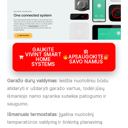
GAUKITE
IR
VIVINT SMART
APSAUGOKITE
HOME
SAVO NAMUS
SYSTEMS
Garažo durų valdymas
: leidžia nuotoliniu būdu
atidaryti ir uždaryti garažo vartus, todėl jūsų
išmaniojo namo sąranka suteikia patogumo ir
saugumo.
Išmanusis termostatas
: Įgalina nuotolinį
temperatūros valdymą ir tinkintą planavimą