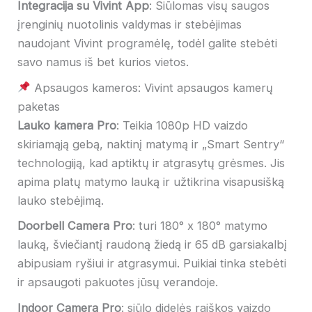
Integracija su Vivint App
: Siūlomas visų saugos
įrenginių nuotolinis valdymas ir stebėjimas
naudojant Vivint programėlę, todėl galite stebėti
savo namus iš bet kurios vietos.
Apsaugos kameros: Vivint apsaugos kamerų
paketas
Lauko kamera Pro
: Teikia 1080p HD vaizdo
skiriamąją gebą, naktinį matymą ir „Smart Sentry“
technologiją, kad aptiktų ir atgrasytų grėsmes. Jis
apima platų matymo lauką ir užtikrina visapusišką
lauko stebėjimą.
Doorbell Camera Pro
: turi 180° x 180° matymo
lauką, šviečiantį raudoną žiedą ir 65 dB garsiakalbį
abipusiam ryšiui ir atgrasymui. Puikiai tinka stebėti
ir apsaugoti pakuotes jūsų verandoje.
Indoor Camera Pro
: siūlo didelės raiškos vaizdo