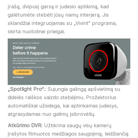
įrašą, dvipusį garsą ir judesio aptikimą, kad
galėtumėte stebėti jūsų namų interjerą. Jis
sklandžiai integruojamas su „Vivint“ programa,
skirta nuotolinei prieigai.
„Spotlight Pro“.
: Sujungia galingą apšvietimą su
didelės raiškos vaizdo stebėjimu. Prožektorius
automatiškai užsidega, kai aptinkamas judesys,
atgrasydamas nuo galimų įsibrovėlių.
Atkūrimo DVR
: Užtikrina saugų visų kamerų
įrašytos filmuotos medžiagos saugojimą, leidžiančią