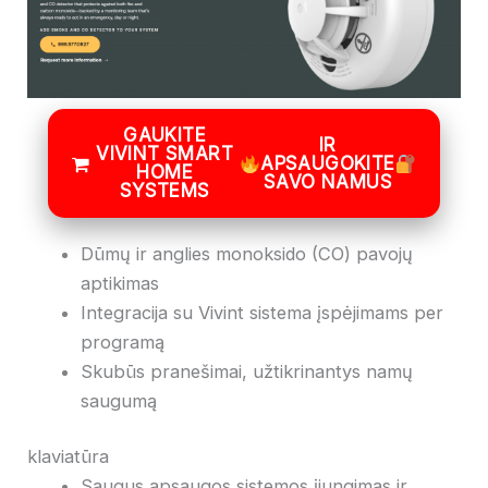
GAUKITE
IR
VIVINT SMART
APSAUGOKITE
HOME
SAVO NAMUS
SYSTEMS
Dūmų ir anglies monoksido (CO) pavojų
aptikimas
Integracija su Vivint sistema įspėjimams per
programą
Skubūs pranešimai, užtikrinantys namų
saugumą
klaviatūra
Saugus apsaugos sistemos įjungimas ir