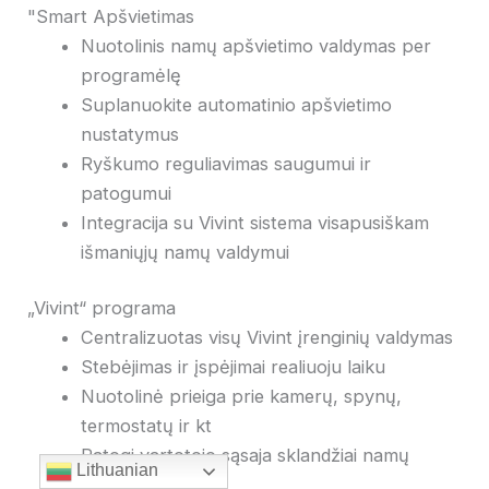
"Smart Apšvietimas
Nuotolinis namų apšvietimo valdymas per
programėlę
Suplanuokite automatinio apšvietimo
nustatymus
Ryškumo reguliavimas saugumui ir
patogumui
Integracija su Vivint sistema visapusiškam
išmaniųjų namų valdymui
„Vivint“ programa
Centralizuotas visų Vivint įrenginių valdymas
Stebėjimas ir įspėjimai realiuoju laiku
Nuotolinė prieiga prie kamerų, spynų,
termostatų ir kt
Patogi vartotojo sąsaja sklandžiai namų
Lithuanian
valdymui