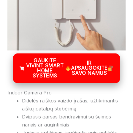
GAUKITE
IR
VIVINT SMART
APSAUGOKITE
HOME
SAVO NAMUS
SYSTEMS
Indoor Camera Pro
Didelės raiškos vaizdo įrašas, užtikrinantis
aiškų patalpų stebėjimą
Dvipusis garsas bendravimui su šeimos
nariais ar augintiniais
Judesio aptikimas, įspėjantis apie netikėtą