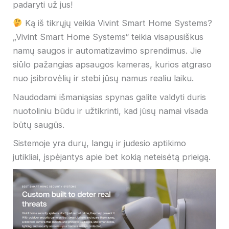
padaryti už jus!
Ką iš tikrųjų veikia Vivint Smart Home Systems?
„Vivint Smart Home Systems“ teikia visapusiškus
namų saugos ir automatizavimo sprendimus. Jie
siūlo pažangias apsaugos kameras, kurios atgraso
nuo įsibrovėlių ir stebi jūsų namus realiu laiku.
Naudodami išmaniąsias spynas galite valdyti duris
nuotoliniu būdu ir užtikrinti, kad jūsų namai visada
būtų saugūs.
Sistemoje yra durų, langų ir judesio aptikimo
jutikliai, įspėjantys apie bet kokią neteisėtą prieigą.