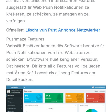
ass mat verschiddenen interessanten Features
ausgestatt fir Web Push Notifikatiounen ze
kreéieren, ze schécken, ze managen an ze
verfolgen.
Ofmellen:
Lëscht vun Pust Annonce Netzwierker
Pushmaze Features
Websäit Besëtzer kënnen dës Software benotze fir
Push Notifikatiounen vun hire Websäiten ze
schécken. D'Software huet keng aner Versioun.
Dat heescht, Dir kritt all d'Features voll gelueden
mat Ärem Kaf. Loosst eis all seng Features am
Detail kucken.