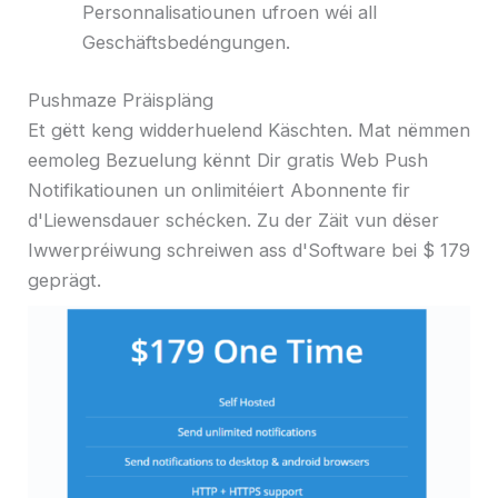
Personnalisatiounen ufroen wéi all
Geschäftsbedéngungen.
Pushmaze Präispläng
Et gëtt keng widderhuelend Käschten. Mat nëmmen
eemoleg Bezuelung kënnt Dir gratis Web Push
Notifikatiounen un onlimitéiert Abonnente fir
d'Liewensdauer schécken. Zu der Zäit vun dëser
Iwwerpréiwung schreiwen ass d'Software bei $ 179
geprägt.