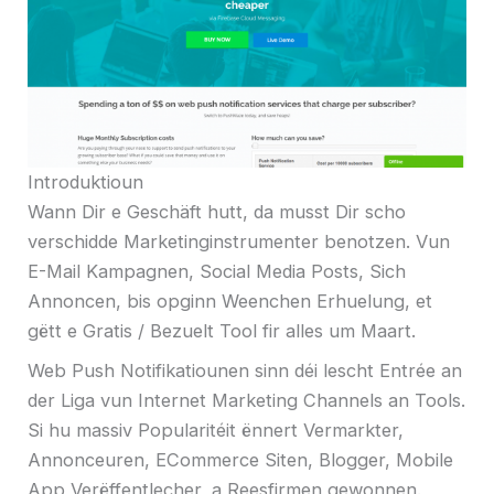
Introduktioun
Wann Dir e Geschäft hutt, da musst Dir scho
verschidde Marketinginstrumenter benotzen. Vun
E-Mail Kampagnen, Social Media Posts, Sich
Annoncen, bis opginn Weenchen Erhuelung, et
gëtt e Gratis / Bezuelt Tool fir alles um Maart.
Web Push Notifikatiounen sinn déi lescht Entrée an
der Liga vun Internet Marketing Channels an Tools.
Si hu massiv Popularitéit ënnert Vermarkter,
Annonceuren, ECommerce Siten, Blogger, Mobile
App Verëffentlecher, a Reesfirmen gewonnen.