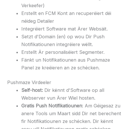
Verkeefer)
Erstellt en FCM Kont an recuperéiert déi
néideg Detailer
Integréiert Software mat Ärer Websäit.
Setzt d'Domain (en) op wou Dir Push
Notifikatiounen integréiere wëllt.
Erstellt Är personaliséiert Segmenter.
Fänkt un Notifikatiounen aus Pushmaze
Panel ze kreéieren an ze schécken.
Pushmaze Virdeeler
Self-host:
Dir kënnt d'Software op all
Webserver vun Ärer Wiel hosten.
Gratis Push Notifikatiounen
: Am Géigesaz zu
anere Tools um Maart sidd Dir net berechent
fir Notifikatiounen ze schécken. Dir kënnt