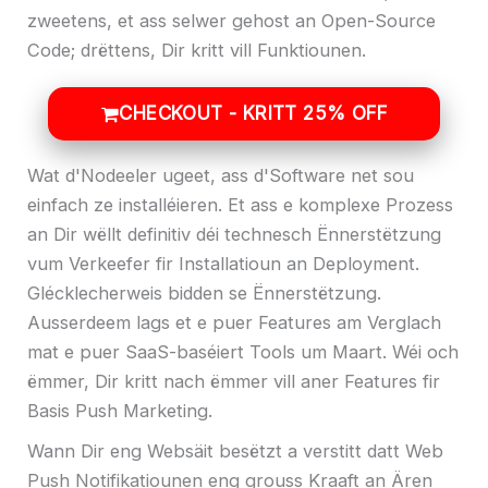
zweetens, et ass selwer gehost an Open-Source
Code; drëttens, Dir kritt vill Funktiounen.
CHECKOUT - KRITT 25% OFF
Wat d'Nodeeler ugeet, ass d'Software net sou
einfach ze installéieren. Et ass e komplexe Prozess
an Dir wëllt definitiv déi technesch Ënnerstëtzung
vum Verkeefer fir Installatioun an Deployment.
Glécklecherweis bidden se Ënnerstëtzung.
Ausserdeem lags et e puer Features am Verglach
mat e puer SaaS-baséiert Tools um Maart. Wéi och
ëmmer, Dir kritt nach ëmmer vill aner Features fir
Basis Push Marketing.
Wann Dir eng Websäit besëtzt a verstitt datt Web
Push Notifikatiounen eng grouss Kraaft an Ären