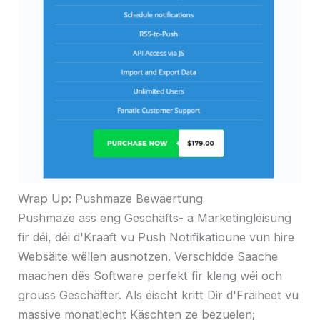
Wrap Up: Pushmaze Bewäertung
Pushmaze ass eng Geschäfts- a Marketingléisung
fir déi, déi d'Kraaft vu Push Notifikatioune vun hire
Websäite wëllen ausnotzen. Verschidde Saache
maachen dës Software perfekt fir kleng wéi och
grouss Geschäfter. Als éischt kritt Dir d'Fräiheet vu
massive monatlecht Käschten ze bezuelen;