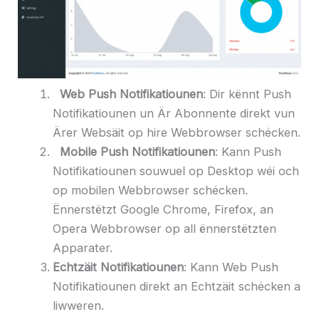
Web Push Notifikatiounen
: Dir kënnt Push
Notifikatiounen un Är Abonnente direkt vun
Ärer Websäit op hire Webbrowser schécken.
Mobile Push Notifikatiounen
: Kann Push
Notifikatiounen souwuel op Desktop wéi och
op mobilen Webbrowser schécken.
Ënnerstëtzt Google Chrome, Firefox, an
Opera Webbrowser op all ënnerstëtzten
Apparater.
Echtzäit Notifikatiounen
: Kann Web Push
Notifikatiounen direkt an Echtzäit schécken a
liwweren.