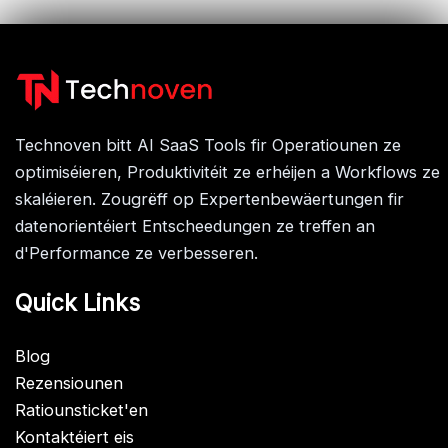
Technoven bitt AI SaaS Tools fir Operatiounen ze
optimiséieren, Produktivitéit ze erhéijen a Workflows ze
skaléieren. Zougrëff op Expertenbewäertungen fir
datenorientéiert Entscheedungen ze treffen an
d'Performance ze verbesseren.
Quick Links
Blog
Rezensiounen
Ratiounsticket'en
Kontaktéiert eis