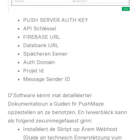
PUSH SERVER AUTH KEY
API Schlëssel
FIREBASE URL
Datebank URL
Späicheren Eemer
Auth Domain
Projet Id
Message Sender ID
D'Software kënnt mat detailléierter
Dokumentatioun a Guiden fir PushMaze
opzestellen an ze benotzen. En Iwwerbléck kann
als folgend zesummegefaasst ginn:
Installéiert de Skript op Ärem Webhost
(Guide an technesch Ënnerstëtzung vum