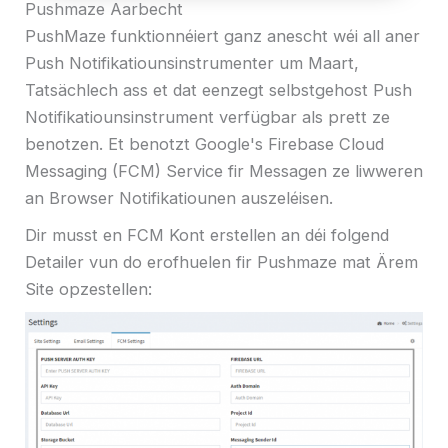
Pushmaze Aarbecht
PushMaze funktionnéiert ganz anescht wéi all aner
Push Notifikatiounsinstrumenter um Maart,
Tatsächlech ass et dat eenzegt selbstgehost Push
Notifikatiounsinstrument verfügbar als prett ze
benotzen. Et benotzt Google's Firebase Cloud
Messaging (FCM) Service fir Messagen ze liwweren
an Browser Notifikatiounen auszeléisen.
Dir musst en FCM Kont erstellen an déi folgend
Detailer vun do erofhuelen fir Pushmaze mat Ärem
Site opzestellen: