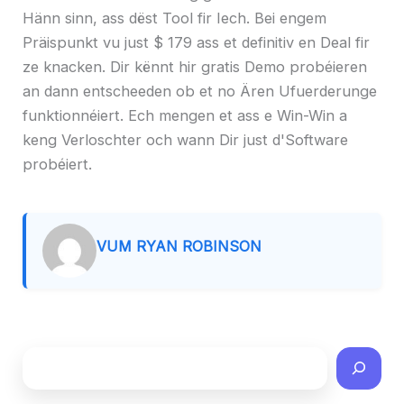
Hänn sinn, ass dëst Tool fir Iech. Bei engem
Präispunkt vu just $ 179 ass et definitiv en Deal fir
ze knacken. Dir kënnt hir gratis Demo probéieren
an dann entscheeden ob et no Ären Ufuerderunge
funktionnéiert. Ech mengen et ass e Win-Win a
keng Verloschter och wann Dir just d'Software
probéiert.
VUM RYAN ROBINSON