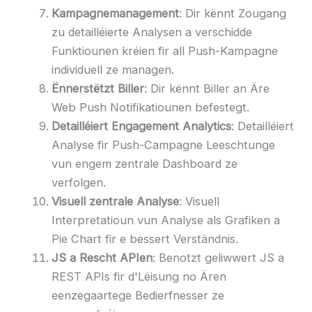
Kampagnemanagement
: Dir kënnt Zougang
zu detailléierte Analysen a verschidde
Funktiounen kréien fir all Push-Kampagne
individuell ze managen.
Ënnerstëtzt Biller
: Dir kënnt Biller an Äre
Web Push Notifikatiounen befestegt.
Detailléiert Engagement Analytics
: Detailléiert
Analyse fir Push-Campagne Leeschtunge
vun engem zentrale Dashboard ze
verfolgen.
Visuell zentrale Analyse
: Visuell
Interpretatioun vun Analyse als Grafiken a
Pie Chart fir e bessert Verständnis.
JS a Rescht APIen
: Benotzt geliwwert JS a
REST APIs fir d'Léisung no Ären
eenzegaartege Bedierfnesser ze