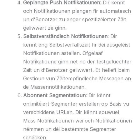
Geplangte Push Notifikatiounen
: Dir kënnt
och Notifikatiounen plangen fir automatesch
un d'Benotzer zu enger spezifizéierter Zäit
geliwwert ze ginn.
Selbstverständlech Notifikatiounen
: Dir
kënnt eng Selbstverfallszäit fir déi ausgeléist
Notifikatiounen astellen. Ofgelaaf
Notifikatioune ginn net no der festgeluechter
Zäit un d'Benotzer geliwwert. Et hëlleft beim
Gestioun vun Zäitempfindleche Messagen an
de Massennotifikatiounen.
Abonnent Segmentatioun
: Dir kënnt
onlimitéiert Segmenter erstellen op Basis vu
verschiddene URLen. Dir kënnt souwuel
Mass Notifikatiounen wéi och Notifikatiounen
nëmmen un déi bestëmmte Segmenter
schécken.