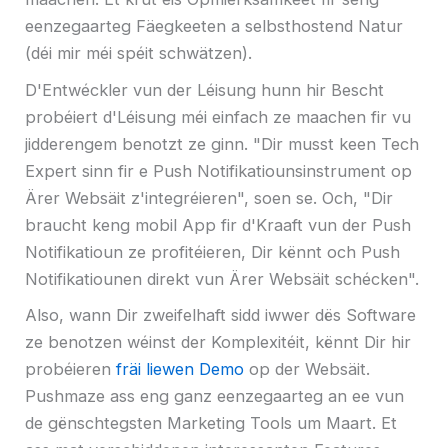
eenzegaarteg Fäegkeeten a selbsthostend Natur
(déi mir méi spéit schwätzen).
D'Entwéckler vun der Léisung hunn hir Bescht
probéiert d'Léisung méi einfach ze maachen fir vu
jidderengem benotzt ze ginn. "Dir musst keen Tech
Expert sinn fir e Push Notifikatiounsinstrument op
Ärer Websäit z'integréieren", soen se. Och, "Dir
braucht keng mobil App fir d'Kraaft vun der Push
Notifikatioun ze profitéieren, Dir kënnt och Push
Notifikatiounen direkt vun Ärer Websäit schécken".
Also, wann Dir zweifelhaft sidd iwwer dës Software
ze benotzen wéinst der Komplexitéit, kënnt Dir hir
probéieren
fräi liewen Demo
op der Websäit.
Pushmaze ass eng ganz eenzegaarteg an ee vun
de gënschtegsten Marketing Tools um Maart. Et