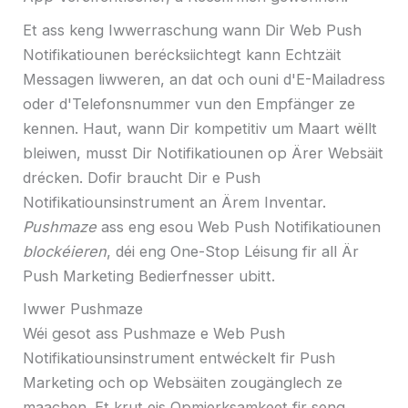
Et ass keng Iwwerraschung wann Dir Web Push
Notifikatiounen berécksiichtegt kann Echtzäit
Messagen liwweren, an dat och ouni d'E-Mailadress
oder d'Telefonsnummer vun den Empfänger ze
kennen. Haut, wann Dir kompetitiv um Maart wëllt
bleiwen, musst Dir Notifikatiounen op Ärer Websäit
drécken. Dofir braucht Dir e Push
Notifikatiounsinstrument an Ärem Inventar.
Pushmaze
ass eng esou Web Push Notifikatiounen
blockéieren
, déi eng One-Stop Léisung fir all Är
Push Marketing Bedierfnesser ubitt.
Iwwer Pushmaze
Wéi gesot ass Pushmaze e Web Push
Notifikatiounsinstrument entwéckelt fir Push
Marketing och op Websäiten zougänglech ze
maachen. Et krut eis Opmierksamkeet fir seng