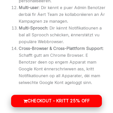
personaliséieren.
Multi-user
: Dir kënnt e puer Admin Benotzer
derbäi fir Äert Team ze kollaboréieren an Är
Kampagnen ze managen.
Multi-Sprooch
: Dir kënnt Notifikatiounen a
bal all Sprooch schécken, ënnerstëtzt vu
populäre Webbrowser.
Cross-Browser & Cross-Plattform Support
:
Schafft gutt am Chrome Browser. E
Benotzer deen op engem Apparat mam
Google Kont ënnerschriwwen ass, kritt
Notifikatiounen op all Apparater, déi mam
selwechte Google Kont ageloggt sinn.
CHECKOUT - KRITT 25% OFF