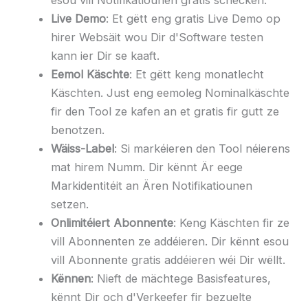
esou vill Notifikatiounen gratis schécken.
Live Demo
: Et gëtt eng gratis Live Demo op
hirer Websäit wou Dir d'Software testen
kann ier Dir se kaaft.
Eemol Käschte
: Et gëtt keng monatlecht
Käschten. Just eng eemoleg Nominalkäschte
fir den Tool ze kafen an et gratis fir gutt ze
benotzen.
Wäiss-Label
: Si markéieren den Tool néierens
mat hirem Numm. Dir kënnt Är eege
Markidentitéit an Ären Notifikatiounen
setzen.
Onlimitéiert Abonnente
: Keng Käschten fir ze
vill Abonnenten ze addéieren. Dir kënnt esou
vill Abonnente gratis addéieren wéi Dir wëllt.
Kënnen
: Nieft de mächtege Basisfeatures,
kënnt Dir och d'Verkeefer fir bezuelte