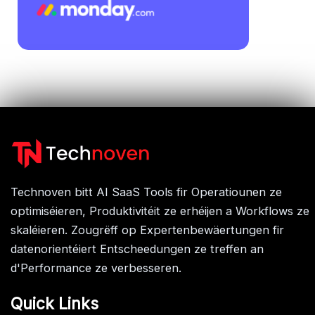
Technoven bitt AI SaaS Tools fir Operatiounen ze
optimiséieren, Produktivitéit ze erhéijen a Workflows ze
skaléieren. Zougrëff op Expertenbewäertungen fir
datenorientéiert Entscheedungen ze treffen an
d'Performance ze verbesseren.
Quick Links