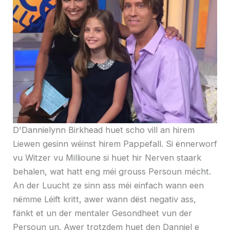
D'Dannielynn Birkhead huet scho vill an hirem
Liewen gesinn wéinst hirem Pappefall. Si ënnerworf
vu Witzer vu Millioune si huet hir Nerven staark
behalen, wat hatt eng méi grouss Persoun mécht.
An der Luucht ze sinn ass méi einfach wann een
nëmme Léift kritt, awer wann dëst negativ ass,
fänkt et un der mentaler Gesondheet vun der
Persoun un. Awer trotzdem huet den Danniel e