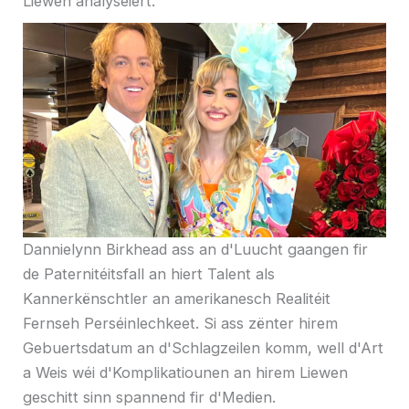
Liewen analyséiert.
Dannielynn Birkhead ass an d'Luucht gaangen fir
de Paternitéitsfall an hiert Talent als
Kannerkënschtler an amerikanesch Realitéit
Fernseh Perséinlechkeet. Si ass zënter hirem
Gebuertsdatum an d'Schlagzeilen komm, well d'Art
a Weis wéi d'Komplikatiounen an hirem Liewen
geschitt sinn spannend fir d'Medien.