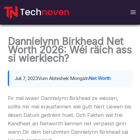
Wiessel
un
Inhalt
Dannielynn Birkhead Net
Worth 2026: Wéi räich ass
si wierklech?
Juli 7, 2023
Vum Abhishek Monga
In
Net Worth
Fir méi iwwer Dannielynn Birkhead ze wëssen,
sollte mir méi erausfannen wéi gutt hiert Liewen bis
dësen Datum gedréint huet. Och Fakten wéi fréi
Kandheet an Networth kënnen net verpasst ginn
wann Dir dem berühmten Dannielynn Birkhead säi