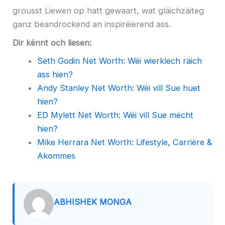
grousst Liewen op hatt gewaart, wat gläichzäiteg
ganz beandrockend an inspiréierend ass.
Dir kënnt och liesen:
Seth Godin Net Worth: Wéi wierklech räich
ass hien?
Andy Stanley Net Worth: Wéi vill Sue huet
hien?
ED Mylett Net Worth: Wéi vill Sue mécht
hien?
Mike Herrara Net Worth: Lifestyle, Carrière &
Akommes
ABHISHEK MONGA