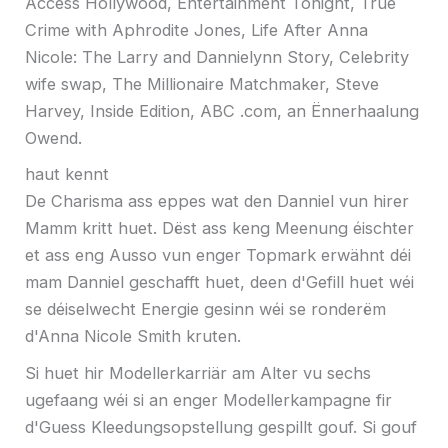
Access Hollywood, Entertainment Tonight, True
Crime with Aphrodite Jones, Life After Anna
Nicole: The Larry and Dannielynn Story, Celebrity
wife swap, The Millionaire Matchmaker, Steve
Harvey, Inside Edition, ABC .com, an Ënnerhaalung
Owend.
haut kennt
De Charisma ass eppes wat den Danniel vun hirer
Mamm kritt huet. Dëst ass keng Meenung éischter
et ass eng Ausso vun enger Topmark erwähnt déi
mam Danniel geschafft huet, deen d'Gefill huet wéi
se déiselwecht Energie gesinn wéi se ronderëm
d'Anna Nicole Smith kruten.
Si huet hir Modellerkarriär am Alter vu sechs
ugefaang wéi si an enger Modellerkampagne fir
d'Guess Kleedungsopstellung gespillt gouf. Si gouf