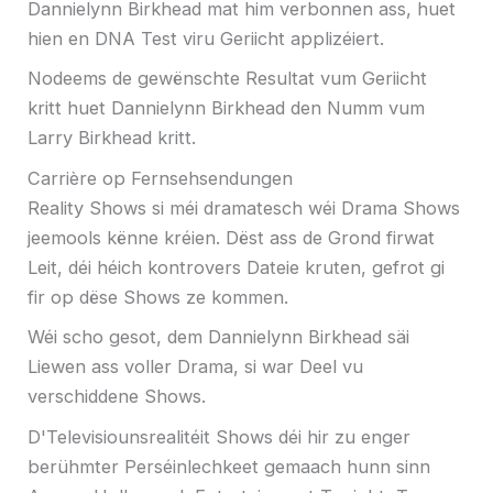
Dannielynn Birkhead mat him verbonnen ass, huet
hien en DNA Test viru Geriicht applizéiert.
Nodeems de gewënschte Resultat vum Geriicht
kritt huet Dannielynn Birkhead den Numm vum
Larry Birkhead kritt.
Carrière op Fernsehsendungen
Reality Shows si méi dramatesch wéi Drama Shows
jeemools kënne kréien. Dëst ass de Grond firwat
Leit, déi héich kontrovers Dateie kruten, gefrot gi
fir op dëse Shows ze kommen.
Wéi scho gesot, dem Dannielynn Birkhead säi
Liewen ass voller Drama, si war Deel vu
verschiddene Shows.
D'Televisiounsrealitéit Shows déi hir zu enger
berühmter Perséinlechkeet gemaach hunn sinn