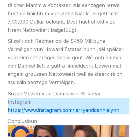
räicher Mamm a Kontakter. Als eenzegen Ierwe
huet de Räichtum vun Anna Nicole. Si gëtt mat
7,00,000 Dollar belount. Dëst huet effektiv zu
hirem Nettowäert bäigefüügt.
Si sollt och Rechter op de $450 Millioune
Verméigen vun Howard Estates hunn, déi spéider
vum Geriicht ausgeschloss gouf. Wéi och ëmmer,
den Danniel lieft e gutt a kinneklecht Liewen mat
engem groussen Nettowäert well se staark räich
ass säin eenzege Verméigen.
Sozial Medien vum Dannielynn Birkhead
Instagram:
https://www.instagram.com/larryanddannielynn
Conclusioun