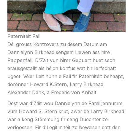
Paternitéit Fall
Déi grouss Kontrovers zu dësem Datum am
Dannielynn Birkhead sengem Liewen ass hire
Pappenfall. D'Zäit vun hirer Gebuert huet sech
erausgestallt als héich konfus wat hir Ierfschaft
ugeet. Véier Leit hunn e Fall fir Paternitéit behaapt,
dorënner Howard K.Stern, Larry Birkhead,
Alexander Denk, a Frederic von Anhalt.
Dëst war d'Zäit wou Dannielynn de Familljennumm
vum Howard S. Stern krut, awer de Larry Birkhead
war a keng Stëmmung fir seng Duechter ze
verloossen. Fir d'Legitimitéit ze beweisen datt den