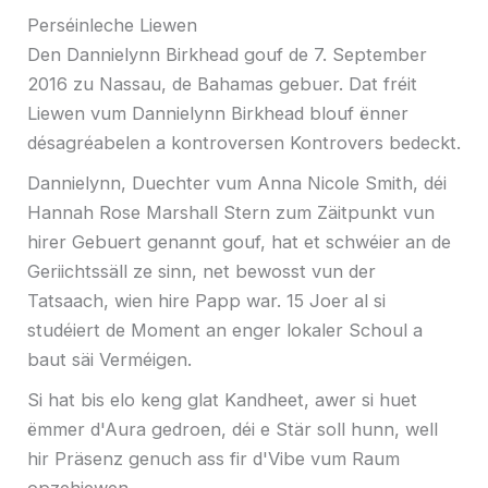
Perséinleche Liewen
Den Dannielynn Birkhead gouf de 7. September
2016 zu Nassau, de Bahamas gebuer. Dat fréit
Liewen vum Dannielynn Birkhead blouf ënner
désagréabelen a kontroversen Kontrovers bedeckt.
Dannielynn, Duechter vum Anna Nicole Smith, déi
Hannah Rose Marshall Stern zum Zäitpunkt vun
hirer Gebuert genannt gouf, hat et schwéier an de
Geriichtssäll ze sinn, net bewosst vun der
Tatsaach, wien hire Papp war. 15 Joer al si
studéiert de Moment an enger lokaler Schoul a
baut säi Verméigen.
Si hat bis elo keng glat Kandheet, awer si huet
ëmmer d'Aura gedroen, déi e Stär soll hunn, well
hir Präsenz genuch ass fir d'Vibe vum Raum
opzehiewen.