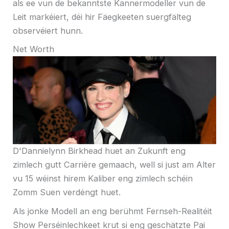
als ee vun de bekanntste Kannermodeller vun de
Leit markéiert, déi hir Fäegkeeten suergfälteg
observéiert hunn.
Net Worth
D'Dannielynn Birkhead huet an Zukunft eng
zimlech gutt Carrière gemaach, well si just am Alter
vu 15 wéinst hirem Kaliber eng zimlech schéin
Zomm Suen verdéngt huet.
Als jonke Modell an eng berühmt Fernseh-Realitéit
Show Perséinlechkeet krut si eng geschätzte Pai