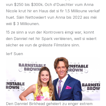
vun $250 bis $300k. Och d'Duechter vum Anna
Nicole krut hir en Haus dat si fir 1.5 Millioune verkaf
huet. Säin Nettowäert vun Anna bis 2022 ass méi
wéi $ 3 Milliounen.
15 ze sinn a vun der Kontrovers ëmgi war, konnt
den Danniel net hir Spark verléieren, well si wäert
sécher ee vun de gréisste Filmstäre sinn.
Ierf Suen
Den Danniel Birkhead gehéiert zu enger extrem