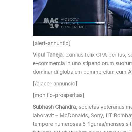
[alert-annuntio]
Vipul Taneja
, eximius felix CPA peritus
,
se
e-commercia in uno stipendiorum suoru
dominandi globalem commercium cum Ad
[/alacer-annuncio]
[monitio-prosperitas]
Subhash Chandra
, societas veteranus m
laboravit – McDonalds, Sony, IIT Bomba
tempore numerosas 5 figuras/menses situs