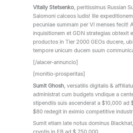
Vitaliy Stetsenko
, peritissimus Russian S
Salomoni calceos ludis! Ille expeditionem
pecuniae summam per VI menses fecit! A
inquisitionem et GDN strategias obtexit 
productos in Tier 2000 GEOs ducere, ub
tempore unicum ducem suum communicab
[/alacer-annuncio]
[monitio-prosperitas]
Sumit Ghosh
, versatilis digitalis & affi
administrat cum budgets vndique a cente
stipendiis suis ascenderat a $10,000 ad
$80 redegit in eximio competitive indust
Sumit etiam late notus dominus Blackhat, 
cryptis in FB ad $ 750 000.