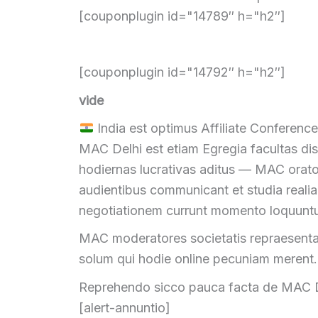
[couponplugin id="14789″ h="h2″]
[couponplugin id="14792″ h="h2″]
vide
India est optimus Affiliate Conferen
MAC Delhi est etiam
Egregia facultas di
hodiernas lucrativas aditus — MAC ora
audientibus communicant et studia reali
negotiationem currunt momento loquuntu
MAC moderatores societatis repraesentat
solum qui hodie online pecuniam merent.
Reprehendo sicco pauca facta de MAC D
[alert-annuntio]