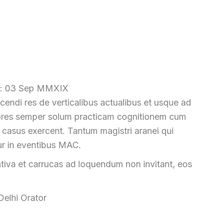
ce: 03 Sep MMXIX
scendi res de verticalibus actualibus et usque ad
tores semper solum practicam cognitionem cum
a casus exercent.
Tantum magistri aranei qui
r in eventibus MAC.
iva et carrucas ad loquendum non invitant, eos
elhi Orator