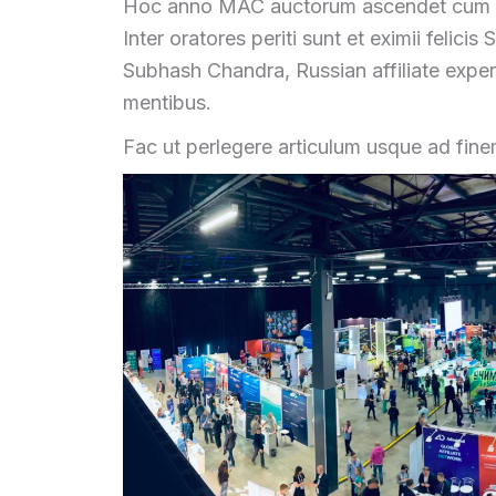
Hoc anno MAC auctorum ascendet cum
Inter oratores periti sunt et eximii felicis
Subhash Chandra
, Russian affiliate expe
mentibus.
Fac ut perlegere articulum usque ad finem