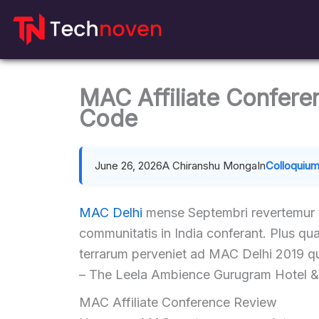
Skip
to
content
MAC Affiliate Confere
Code
June 26, 2026
A Chiranshu Monga
In
Colloquiu
MAC Delhi
mense Septembri revertemur u
communitatis in India conferant. Plus q
terrarum perveniet ad MAC Delhi 2019 quo
– The Leela Ambience Gurugram Hotel &
MAC Affiliate Conference Review