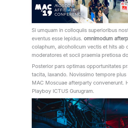
Si umquam in colloquiis superioribus nos
eventus esse lepidus.
omnimodum afterp
colaphum, alcoholicum vectis et hits ab op
moderatores et socii praemia pretiosa d
Posterior pars optimas opportunitates p
tacita, laxando.
Novissimo tempore plus
MAC Moscuae afterparty convenerunt.
H
Playboy ICTUS Gurugram
.