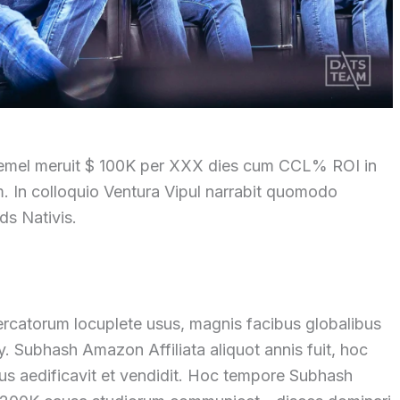
mel meruit $ 100K per XXX dies cum CCL% ROI in
m
.
In colloquio Ventura Vipul narrabit quomodo
s Nativis.
ercatorum locuplete usus, magnis facibus globalibus
y.
Subhash Amazon Affiliata aliquot annis fuit, hoc
 aedificavit et vendidit.
Hoc tempore Subhash