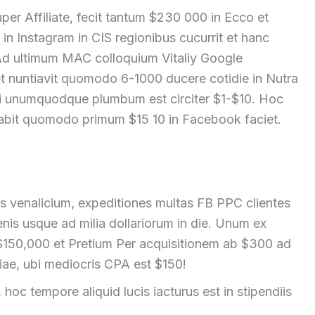
uper Affiliate, fecit tantum $230 000 in Ecco et
 in Instagram in CIS regionibus cucurrit et hanc
d ultimum MAC colloquium Vitaliy Google
et nuntiavit quomodo 6-1000 ducere cotidie in Nutra
i unumquodque plumbum est circiter $1-$10. Hoc
it quomodo primum $15 10 in Facebook faciet.
liatus venalicium, expeditiones multas FB PPC clientes
nis usque ad milia dollariorum in die. Unum ex
 $150,000 et Pretium Per acquisitionem ab $300 ad
riae, ubi mediocris CPA est $150!
hoc tempore aliquid lucis iacturus est in stipendiis