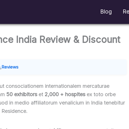
Blog
Re
nce India Review & Discount
m
,
Reviews
t consociationem internationalem mercaturae
uam
50 exhibitors
et
2,000 +
hospites
ex toto orbe
d in medio affiliatorum venalicium in India tenebitur
 Residence.