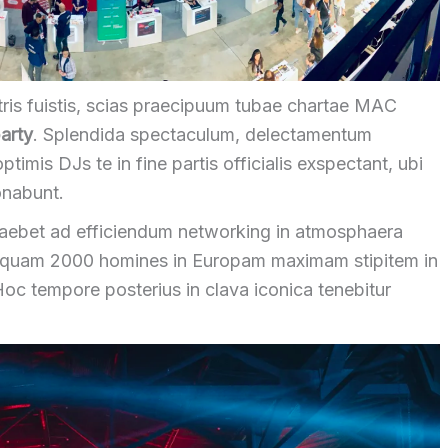
tris fuistis, scias praecipuum tubae chartae MAС
arty
. Splendida spectaculum, delectamentum
timis DJs te in fine partis officialis exspectant, ubi
onabunt.
raebet ad efficiendum networking in atmosphaera
 quam 2000 homines in Europam maximam stipitem in
oc tempore posterius in clava iconica tenebitur