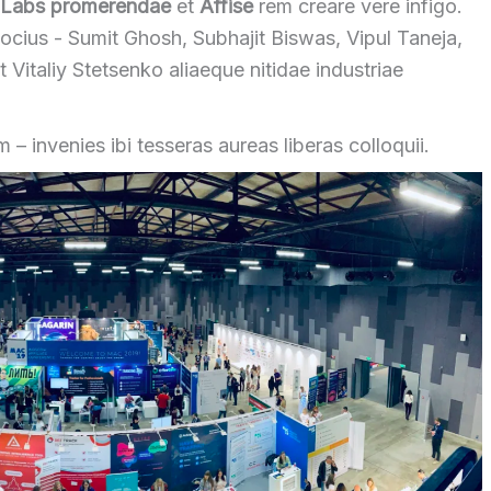
Labs promerendae
et
Affise
rem creare vere infigo.
 Socius -
Sumit Ghosh
,
Subhajit Biswas
,
Vipul Taneja
,
rt
Vitaliy Stetsenko
aliaeque nitidae industriae
 – invenies ibi tesseras aureas liberas colloquii.