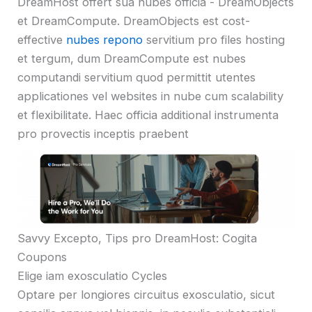
DreamHost offert sua nubes officia - DreamObjects
et DreamCompute. DreamObjects est cost-
effective
nubes repono
servitium pro files hosting
et tergum, dum DreamCompute est nubes
computandi servitium quod permittit utentes
applicationes vel websites in nube cum scalability
et flexibilitate. Haec officia additional instrumenta
pro provectis inceptis praebent
Savvy Excepto, Tips pro DreamHost: Cogita
Coupons
Elige iam exosculatio Cycles
Optare per longiores circuitus exosculatio, sicut