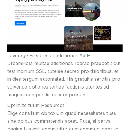
Leverage Freebies et additiones Add-
DreamHost multae additiones liberae praebet sicut
testimonium SSL, tutelae secreti pro ditionibus, et
in dies tergum automated. His gratuitis servitiis pro
solvendo optiones tertiae factionis utentes ad
magnas compendia ducere possunt.
Optimize tuum Resources
Elige consilium obnoxium quod necessitates tuas
sine opibus committendis aptat. Puta, si parva
pagina tua est, committitur cum communi consilio