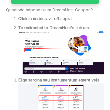
Quomodo adpone tuum DreamHost Coupon?
Click in desideravit off supra.
Te redirected to
DreamHost's
rutrum
.
Elige sarcina seu instrumentum emere velis.