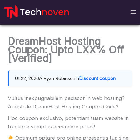
Skip
to
content
DreamHost Hosting
Coupon: Upto LXX% Off
[Verified]
Ut 22, 2026
A Ryan Robinson
In
Discount coupon
Vultus inexpugnabilem paciscor in web hosting?
Audisti de DreamHost Hosting Coupon Code?
Hoc coupon exclusivo, potentiam tuam website in
fractione sumptus accendere potes!
Optimum optare pro online praesentia tua sine