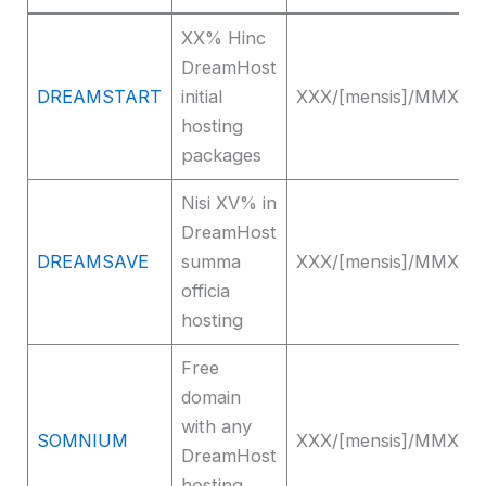
XX% Hinc
DreamHost
DREAMSTART
initial
XXX/[mensis]/MMXXV
hosting
packages
Nisi XV% in
DreamHost
DREAMSAVE
summa
XXX/[mensis]/MMXXV
officia
hosting
Free
domain
with any
SOMNIUM
XXX/[mensis]/MMXXV
DreamHost
hosting