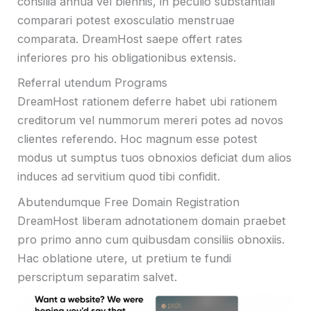
consilia annua vel biennis, in peculio substantiali
comparari potest exosculatio menstruae
comparata. DreamHost saepe offert rates
inferiores pro his obligationibus extensis.
Referral utendum Programs
DreamHost rationem deferre habet ubi rationem
creditorum vel nummorum mereri potes ad novos
clientes referendo. Hoc magnum esse potest
modus ut sumptus tuos obnoxios deficiat dum alios
induces ad servitium quod tibi confidit.
Abutendumque Free Domain Registration
DreamHost liberam adnotationem domain praebet
pro primo anno cum quibusdam consiliis obnoxiis.
Hac oblatione utere, ut pretium te fundi
perscriptum separatim salvet.