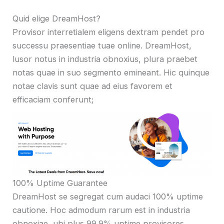
Quid elige DreamHost?
Provisor interretialem eligens dextram pendet pro
successu praesentiae tuae online. DreamHost,
lusor notus in industria obnoxius, plura praebet
notas quae in suo segmento emineant. Hic quinque
notae clavis sunt quae ad eius favorem et
efficaciam conferunt;
100% Uptime Guarantee
DreamHost se segregat cum audaci 100% uptime
cautione. Hoc admodum rarum est in industria
obnoxiae, ubi plus 99.9% uptime provisores