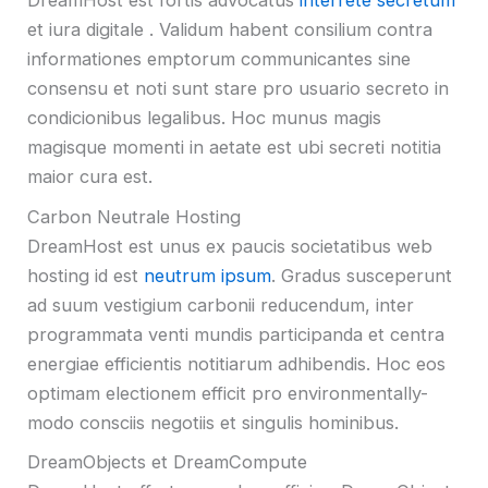
DreamHost est fortis advocatus
interrete secretum
et iura digitale . Validum habent consilium contra
informationes emptorum communicantes sine
consensu et noti sunt stare pro usuario secreto in
condicionibus legalibus. Hoc munus magis
magisque momenti in aetate est ubi secreti notitia
maior cura est.
Carbon Neutrale Hosting
DreamHost est unus ex paucis societatibus web
hosting id est
neutrum ipsum
. Gradus susceperunt
ad suum vestigium carbonii reducendum, inter
programmata venti mundis participanda et centra
energiae efficientis notitiarum adhibendis. Hoc eos
optimam electionem efficit pro environmentally-
modo consciis negotiis et singulis hominibus.
DreamObjects et DreamCompute