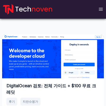
컨
텐
츠
로
가
기
DigitalOcean 검토: 전체 가이드 + $100 무료 크
레딧
후기
치란슈몽가