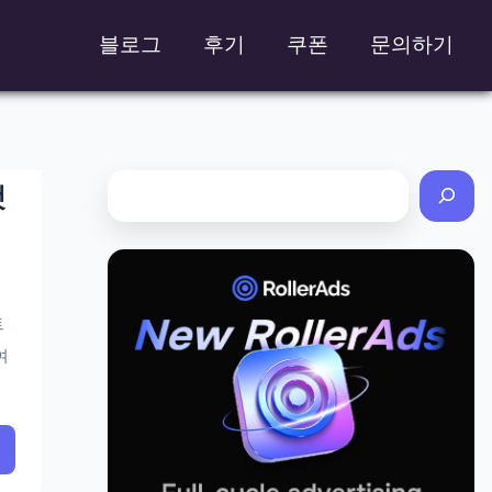
블로그
후기
쿠폰
문의하기
것
트
여