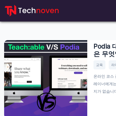
컨
텐
츠
로
가
기
Podia
은 무엇
교육
라
온라인 코스 
레이너에게는 
지가 없습니다 