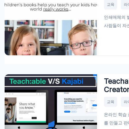
교육
라
인쇄매체의 발
사람들이 자신
Teacha
Creator
교육
라
온라인 학습
를 만들고 판