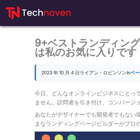
コ
ン
テ
ン
9+ベストランディング
ツ
は私のお気に入りです
に
ス
キ
2023 年 10 月 4 日
ライアン・ロビンソン
In
ペー
ッ
プ
今日、どんなオンラインビジネスにとっ
ません。訪問者を引き付け、コンバージ
あなたがデザイナーでも開発者でもない
まなランディングページビルダーがプロ