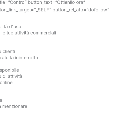
title=”Contro” button_text=”Ottienilo ora”
ton_link_target=”_SELF” button_rel_attr=”dofollow”
lità d'uso
 le tue attività commerciali
à
 clienti
atuita ininterrotta
isponibile
 di attività
online
a
da menzionare