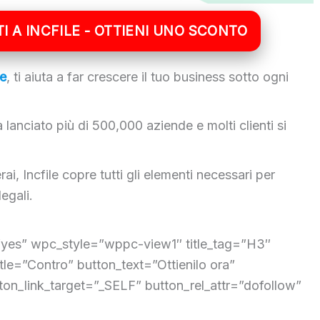
TI A INCFILE - OTTIENI UNO SCONTO
le
, ti aiuta a far crescere il tuo business sotto ogni
lanciato più di 500,000 aziende e molti clienti si
ai, Incfile copre tutti gli elementi necessari per
legali.
”yes” wpc_style=”wppc-view1″ title_tag=”H3″
title=”Contro” button_text=”Ottienilo ora”
ton_link_target=”_SELF” button_rel_attr=”dofollow”