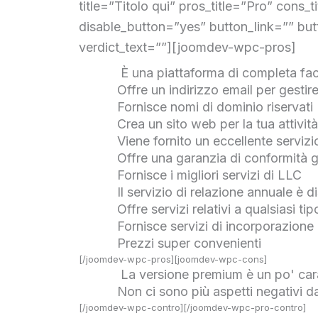
title=”Titolo qui” pros_title=”Pro” cons_
disable_button=”yes” button_link=”” but
verdict_text=””][joomdev-wpc-pros]
È una piattaforma di completa faci
Offre un indirizzo email per gestire
Fornisce nomi di dominio riservati
Crea un sito web per la tua attivit
Viene fornito un eccellente servizio
Offre una garanzia di conformità gr
Fornisce i migliori servizi di LLC
Il servizio di relazione annuale è d
Offre servizi relativi a qualsiasi tipo
Fornisce servizi di incorporazione 
Prezzi super convenienti
[/joomdev-wpc-pros][joomdev-wpc-cons]
La versione premium è un po' car
Non ci sono più aspetti negativi 
[/joomdev-wpc-contro][/joomdev-wpc-pro-contro]