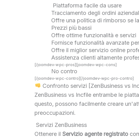
Piattaforma facile da usare
Tracciamento degli ordini aziendal
Offre una politica di rimborso se 
Prezzi più bassi
Offre ottime funzionalità e servizi
Fornisce funzionalità avanzate per f
Offre il miglior servizio online pro
Assistenza clienti altamente profe
[/joomdev-wpc-pros][joomdev-wpc-cons]
No contro
[/joomdev-wpc-contro][/joomdev-wpc-pro-contro]
Confronto servizi [ZenBusiness vs Inc
ZenBusiness vs Incfile entrambe le piattaf
questo, possono facilmente creare un'a
preoccupazioni.
️ Servizi ZenBusiness
Ottenere il
Servizio agente registrato
con 