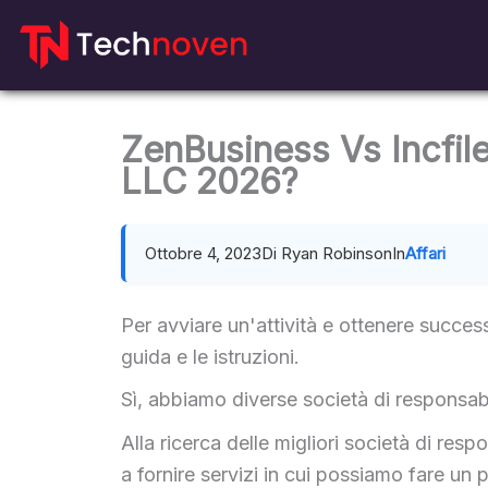
Salta
al
contenuto
ZenBusiness Vs Incfile:
LLC 2026?
Ottobre 4, 2023
Di Ryan Robinson
In
Affari
Per avviare un'attività e ottenere success
guida e le istruzioni.
Sì, abbiamo diverse società di responsabil
Alla ricerca delle migliori società di resp
a fornire servizi in cui possiamo fare un p