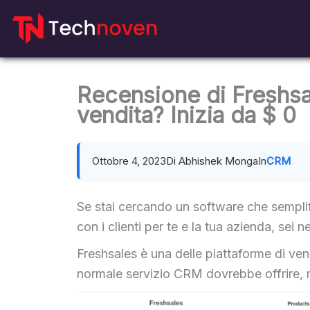
Salta
al
contenuto
Recensione di Freshsal
vendita? Inizia da $ 0
Ottobre 4, 2023
Di Abhishek Monga
In
CRM
Se stai cercando un software che semplific
con i clienti per te e la tua azienda, sei n
Freshsales è una delle piattaforme di ven
normale servizio CRM dovrebbe offrire, 