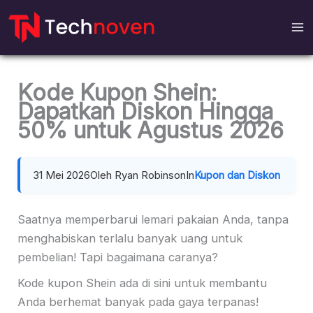
Loncat
ke
daftar
isi
Kode Kupon Shein:
Dapatkan Diskon Hingga
50% untuk Agustus 2026
31 Mei 2026
Oleh Ryan Robinson
In
Kupon dan Diskon
Saatnya memperbarui lemari pakaian Anda, tanpa
menghabiskan terlalu banyak uang untuk
pembelian! Tapi bagaimana caranya?
Kode kupon Shein ada di sini untuk membantu
Anda berhemat banyak pada gaya terpanas!