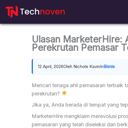
Loncat
ke
daftar
isi
Ulasan MarketerHire: 
Perekrutan Pemasar T
12 April, 2026
Oleh Nichole Kavin
In
Bisnis
Mencari tenaga ahli pemasaran terbaik
perekrutan?
Jika ya, Anda berada di tempat yang tep
MarketerHire mengklaim merevolusi pros
pemasaran yang telah diseleksi dan berku