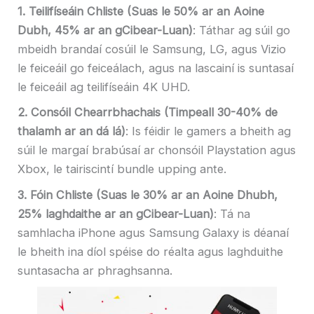
1. Teilifíseáin Chliste (Suas le 50% ar an Aoine
Dubh, 45% ar an gCibear-Luan)
: Táthar ag súil go
mbeidh brandaí cosúil le Samsung, LG, agus Vizio
le feiceáil go feiceálach, agus na lascainí is suntasaí
le feiceáil ag teilifíseáin 4K UHD.
2. Consóil Chearrbhachais (Timpeall 30-40% de
thalamh ar an dá lá)
: Is féidir le gamers a bheith ag
súil le margaí brabúsaí ar chonsóil Playstation agus
Xbox, le tairiscintí bundle upping ante.
3. Fóin Chliste (Suas le 30% ar an Aoine Dhubh,
25% laghdaithe ar an gCibear-Luan)
: Tá na
samhlacha iPhone agus Samsung Galaxy is déanaí
le bheith ina díol spéise do réalta agus laghduithe
suntasacha ar phraghsanna.