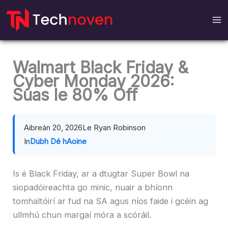
Scipeáil
chuig
ábhar
Walmart Black Friday &
Cyber ​​Monday 2026:
Suas le 80% Off
Aibreán 20, 2026
Le Ryan Robinson
In
Dubh Dé hAoine
Is é Black Friday, ar a dtugtar Super Bowl na
siopadóireachta go minic, nuair a bhíonn
tomhaltóirí ar fud na SA agus níos faide i gcéin ag
ullmhú chun margaí móra a scóráil.