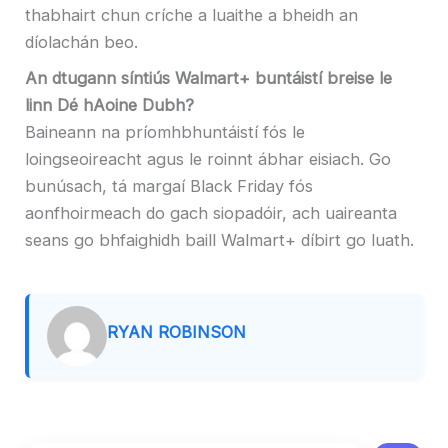
thabhairt chun críche a luaithe a bheidh an
díolachán beo.
An dtugann síntiús Walmart+ buntáistí breise le
linn Dé hAoine Dubh?
Baineann na príomhbhuntáistí fós le
loingseoireacht agus le roinnt ábhar eisiach. Go
bunúsach, tá margaí Black Friday fós
aonfhoirmeach do gach siopadóir, ach uaireanta
seans go bhfaighidh baill Walmart+ díbirt go luath.
RYAN ROBINSON