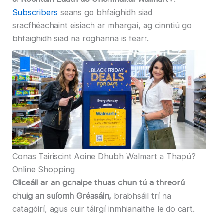
Subscribers
seans go bhfaighidh siad
sracfhéachaint eisiach ar mhargaí, ag cinntiú go
bhfaighidh siad na roghanna is fearr.
Conas Tairiscint Aoine Dhubh Walmart a Thapú?
Online Shopping
Cliceáil ar an gcnaipe thuas chun tú a threorú
chuig an suíomh Gréasáin,
brabhsáil trí na
catagóirí, agus cuir táirgí inmhianaithe le do cart.