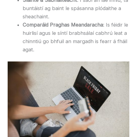
Sláinte & Sábháilteacht
: I saol an lae inniu, tá
buntáistí ag baint le spásanna plódaithe a
sheachaint.
Comparáid Praghas Meandaracha
: Is féidir le
huirlisí agus le síntí brabhsálaí cabhrú leat a
chinntiú go bhfuil an margadh is fearr á fháil
agat.