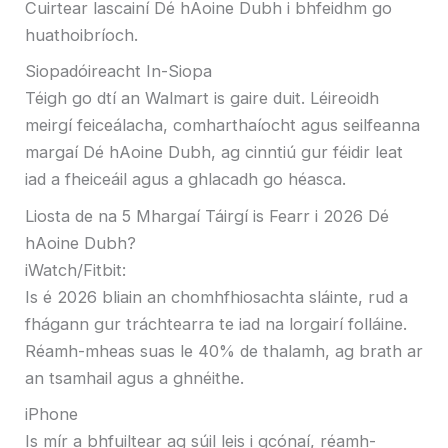
Cuirtear lascainí Dé hAoine Dubh i bhfeidhm go
huathoibríoch.
Siopadóireacht In-Siopa
Téigh go dtí an Walmart is gaire duit. Léireoidh
meirgí feiceálacha, comharthaíocht agus seilfeanna
margaí Dé hAoine Dubh, ag cinntiú gur féidir leat
iad a fheiceáil agus a ghlacadh go héasca.
Liosta de na 5 Mhargaí Táirgí is Fearr i 2026 Dé
hAoine Dubh?
iWatch/Fitbit:
Is é 2026 bliain an chomhfhiosachta sláinte, rud a
fhágann gur tráchtearra te iad na lorgairí folláine.
Réamh-mheas suas le 40% de thalamh, ag brath ar
an tsamhail agus a ghnéithe.
iPhone
Is mír a bhfuiltear ag súil leis i gcónaí, réamh-