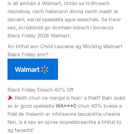
Is áit amháin é Walmart, tíotán sa tírdhreach
miondíola, nach ndéanann díomá riamh maidir le
lascainí, earraí speisialta agus eisiachais. Sa treoir
seo, scrúdóimid go domhain isteach i bonanza
Black Friday 2026 Walmart.
An bhfuil aon Chód Lascaine ag Working Walmart
Black Friday ann?
Black Friday Eisiach 40% Off
Réidh chun na margaí is fearr a fháil? Bain úsáid
as ár gcód speisialta
WA***0
chun 40% breise a
fháil de thalamh ar mhíreanna lascainithe cheana
féin. Is é seo an spree siopadóireachta a bhfuil tú
ag fanacht!