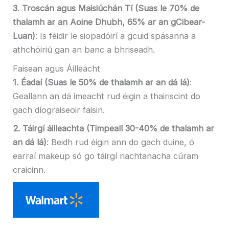
3. Troscán agus Maisiúchán Tí (Suas le 70% de
thalamh ar an Aoine Dhubh, 65% ar an gCibear-
Luan)
: Is féidir le siopadóirí a gcuid spásanna a
athchóiriú gan an banc a bhriseadh.
Faisean agus Áilleacht
1. Éadaí (Suas le 50% de thalamh ar an dá lá)
:
Geallann an dá imeacht rud éigin a thairiscint do
gach díograiseoir faisin.
2. Táirgí áilleachta (Timpeall 30-40% de thalamh ar
an dá lá)
: Beidh rud éigin ann do gach duine, ó
earraí makeup só go táirgí riachtanacha cúram
craicinn.