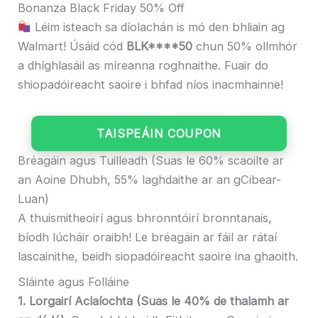
Bonanza Black Friday 50% Off
Léim isteach sa díolachán is mó den bhliain ag
Walmart! Úsáid cód
BLK****50
chun 50% ollmhór
a dhíghlasáil as míreanna roghnaithe. Fuair ​​​​do
shiopadóireacht saoire i bhfad níos inacmhainne!
TAISPEÁIN COUPON
Bréagáin agus Tuilleadh (Suas le 60% scaoilte ar
an Aoine Dhubh, 55% laghdaithe ar an gCibear-
Luan)
A thuismitheoirí agus bhronntóirí bronntanais,
bíodh lúcháir oraibh! Le bréagáin ar fáil ar rátaí
lascainithe, beidh siopadóireacht saoire ina ghaoith.
Sláinte agus Folláine
1. Lorgairí Aclaíochta (Suas le 40% de thalamh ar