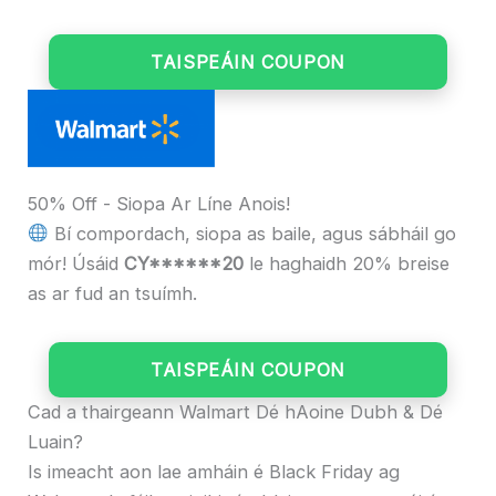
TAISPEÁIN COUPON
50% Off - Siopa Ar Líne Anois!
Bí compordach, siopa as baile, agus sábháil go
mór! Úsáid
CY******20
le haghaidh 20% breise
as ar fud an tsuímh.
TAISPEÁIN COUPON
Cad a thairgeann Walmart Dé hAoine Dubh & Dé
Luain?
Is imeacht aon lae amháin é Black Friday ag