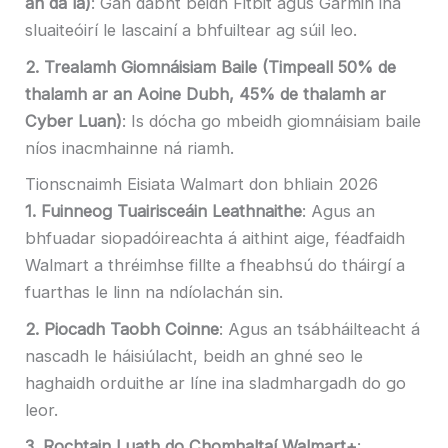
an dá lá)
: Gan dabht beidh Fitbit agus Garmin ina
sluaiteóirí le lascainí a bhfuiltear ag súil leo.
2. Trealamh Giomnáisiam Baile (Timpeall 50% de
thalamh ar an Aoine Dubh, 45% de thalamh ar
Cyber ​​​​Luan)
: Is dócha go mbeidh giomnáisiam baile
níos inacmhainne ná riamh.
Tionscnaimh Eisiata Walmart don bhliain 2026
1. Fuinneog Tuairisceáin Leathnaithe
: Agus an
bhfuadar siopadóireachta á aithint aige, féadfaidh
Walmart a thréimhse fillte a fheabhsú do tháirgí a
fuarthas le linn na ndíolachán sin.
2. Piocadh Taobh Coinne
: Agus an tsábháilteacht á
nascadh le háisiúlacht, beidh an ghné seo le
haghaidh orduithe ar líne ina sladmhargadh do go
leor.
3. Rochtain Luath do Chomhaltaí Walmart+
: