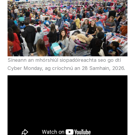
Síneann an mhórshiúl siopadóireachta seo go dtí
Cyber ​​​​Monday, ag críochnú an 28 Samhain, 2026.