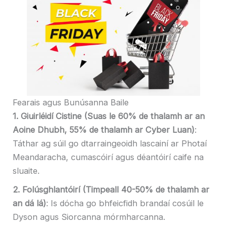
Fearais agus Bunúsanna Baile
1. Giuirléidí Cistine (Suas le 60% de thalamh ar an
Aoine Dhubh, 55% de thalamh ar Cyber ​​​​Luan)
:
Táthar ag súil go dtarraingeoidh lascainí ar Photaí
Meandaracha, cumascóirí agus déantóirí caife na
sluaite.
2. Folúsghlantóirí (Timpeall 40-50% de thalamh ar
an dá lá)
: Is dócha go bhfeicfidh brandaí cosúil le
Dyson agus Siorcanna mórmharcanna.