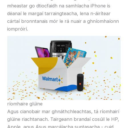
mheastar go dtiocfaidh na samhlacha iPhone is
déanaí le margaí tarraingteacha, lena n-áirítear
cártaí bronntanais mór le rá nuair a ghníomhaíonn
iompróirí.
ríomhaire glúine
Agus cianobair mar ghnáthchleachtas, tá ríomhairí
glúine riachtanach. Tairgeann brandaí cosúil le HP,
Apple, agus Asus marcálacha suntasacha - cuid