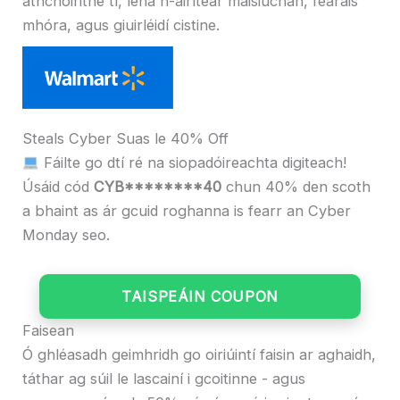
athchóirithe tí, lena n-áirítear maisiúchán, fearais
mhóra, agus giuirléidí cistine.
Steals Cyber ​​Suas le 40% Off
Fáilte go dtí ré na siopadóireachta digiteach!
Úsáid cód
CYB********40
chun 40% den scoth
a bhaint as ár gcuid roghanna is fearr an Cyber ​​​​
Monday seo.
TAISPEÁIN COUPON
Faisean
Ó ghléasadh geimhridh go oiriúintí faisin ar aghaidh,
táthar ag súil le lascainí i gcoitinne - agus