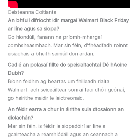
Ceisteanna Coitianta
An bhfuil difríocht idir margaí Walmart Black Friday
ar líne agus sa siopa?
Go hiondúil, fanann na príomh-mhargaí
comhsheasmhach. Mar sin féin, d'fhéadfadh roinnt
eisiachais a bheith sainiúil don ardán.
Cad é an polasaí fillte do speisialtachtaí Dé hAoine
Dubh?
Bíonn feidhm ag beartas um fhilleadh rialta
Walmart, ach seiceáiltear sonraí faoi dhó i gcónaí,
go háirithe maidir le leictreonaic.
An féidir earra a chur in áirithe sula dtosaíonn an
díolachán?
Mar sin féin, is féidir le siopadóirí ar líne a
gcairteacha a réamhlódáil agus an ceannach a