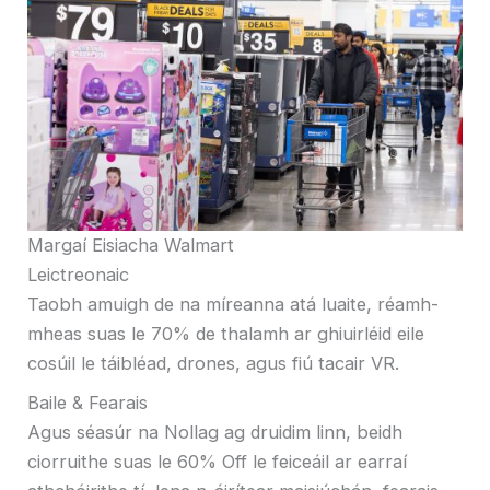
Margaí Eisiacha Walmart
Leictreonaic
Taobh amuigh de na míreanna atá luaite, réamh-
mheas suas le 70% de thalamh ar ghiuirléid eile
cosúil le táibléad, drones, agus fiú tacair VR.
Baile & Fearais
Agus séasúr na Nollag ag druidim linn, beidh
ciorruithe suas le 60% Off le feiceáil ar earraí