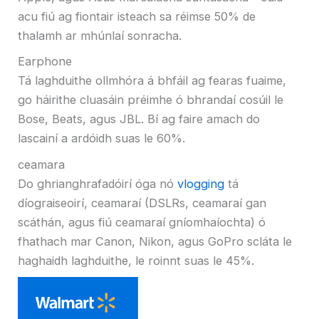
acu fiú ag fiontair isteach sa réimse 50% de
thalamh ar mhúnlaí sonracha.
Earphone
Tá laghduithe ollmhóra á bhfáil ag fearas fuaime,
go háirithe cluasáin préimhe ó bhrandaí cosúil le
Bose, Beats, agus JBL. Bí ag faire amach do
lascainí a ardóidh suas le 60%.
ceamara
Do ghrianghrafadóirí óga nó
vlogging
tá
díograiseoirí, ceamaraí (DSLRs, ceamaraí gan
scáthán, agus fiú ceamaraí gníomhaíochta) ó
fhathach mar Canon, Nikon, agus GoPro scláta le
haghaidh laghduithe, le roinnt suas le 45%.