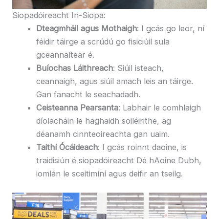
Siopadóireacht In-Siopa:
Dteagmháil agus Mothaigh
: I gcás go leor, ní
féidir táirge a scrúdú go fisiciúil sula
gceannaítear é.
Buíochas Láithreach
: Siúil isteach,
ceannaigh, agus siúil amach leis an táirge.
Gan fanacht le seachadadh.
Ceisteanna Pearsanta
: Labhair le comhlaigh
díolacháin le haghaidh soiléirithe, ag
déanamh cinnteoireachta gan uaim.
Taithí Ócáideach
: I gcás roinnt daoine, is
traidisiún é siopadóireacht Dé hAoine Dubh,
iomlán le sceitimíní agus deifir an tseilg.