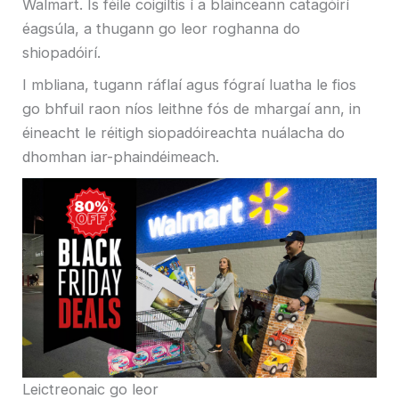
Walmart. Is féile coigiltis í a blainceann catagóirí
éagsúla, a thugann go leor roghanna do
shiopadóirí.
I mbliana, tugann ráflaí agus fógraí luatha le fios
go bhfuil raon níos leithne fós de mhargaí ann, in
éineacht le réitigh siopadóireachta nuálacha do
dhomhan iar-phaindéimeach.
Leictreonaic go leor