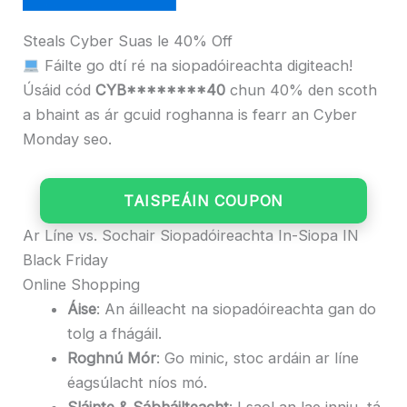
Steals Cyber ​​Suas le 40% Off
Fáilte go dtí ré na siopadóireachta digiteach!
Úsáid cód
CYB********40
chun 40% den scoth
a bhaint as ár gcuid roghanna is fearr an Cyber ​​​​
Monday seo.
TAISPEÁIN COUPON
Ar Líne vs. Sochair Siopadóireachta In-Siopa IN
Black Friday
Online Shopping
Áise
: An áilleacht na siopadóireachta gan do
tolg a fhágáil.
Roghnú Mór
: Go minic, stoc ardáin ar líne
éagsúlacht níos mó.