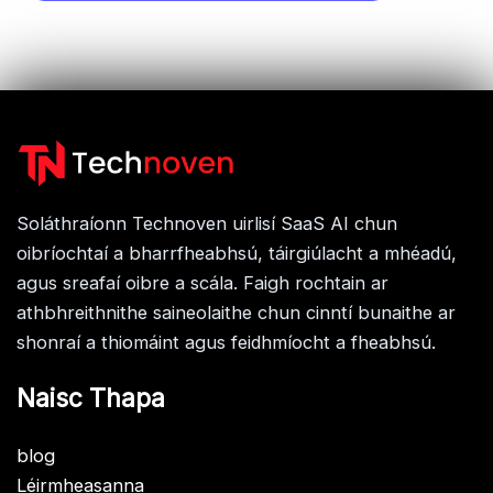
Soláthraíonn Technoven uirlisí SaaS AI chun
oibríochtaí a bharrfheabhsú, táirgiúlacht a mhéadú,
agus sreafaí oibre a scála. Faigh rochtain ar
athbhreithnithe saineolaithe chun cinntí bunaithe ar
shonraí a thiomáint agus feidhmíocht a fheabhsú.
Naisc Thapa
blog
Léirmheasanna