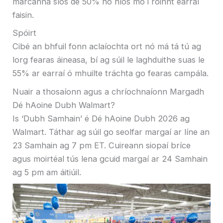
marcanna síos de 50% nó níos mó i roinnt earraí
faisin.
Spóirt
Cibé an bhfuil fonn aclaíochta ort nó má tá tú ag
lorg fearas áineasa, bí ag súil le laghduithe suas le
55% ar earraí ó mhuilte tráchta go fearas campála.
Nuair a thosaíonn agus a chríochnaíonn Margadh
Dé hAoine Dubh Walmart?
Is ‘Dubh Samhain’ é Dé hAoine Dubh 2026 ag
Walmart. Táthar ag súil go seolfar margaí ar líne an
23 Samhain ag 7 pm ET. Cuireann siopaí bríce
agus moirtéal tús lena gcuid margaí ar 24 Samhain
ag 5 pm am áitiúil.