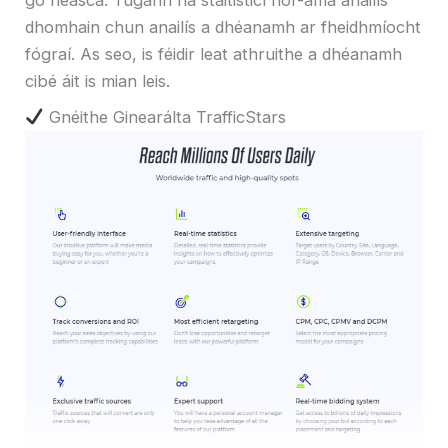
dhomhain chun anailís a dhéanamh ar fheidhmíocht
fógraí. As seo, is féidir leat athruithe a dhéanamh
cibé áit is mian leis.
Gnéithe Ginearálta TrafficStars