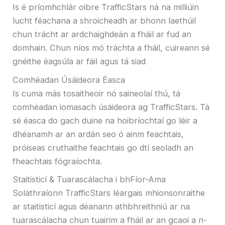
Is é príomhchlár oibre TrafficStars ná na milliúin
lucht féachana a shroicheadh ​​ar bhonn laethúil
chun trácht ar ardchaighdeán a fháil ar fud an
domhain. Chun níos mó tráchta a fháil, cuireann sé
gnéithe éagsúla ar fáil agus tá siad
Comhéadan Úsáideora Éasca
Is cuma más tosaitheoir nó saineolaí thú, tá
comhéadan iomasach úsáideora ag TrafficStars. Tá
sé éasca do gach duine na hoibríochtaí go léir a
dhéanamh ar an ardán seo ó ainm feachtais,
próiseas cruthaithe feachtais go dtí seoladh an
fheachtais fógraíochta.
Staitisticí & Tuarascálacha i bhFíor-Ama
Soláthraíonn TrafficStars léargais mhionsonraithe
ar staitisticí agus déanann athbhreithniú ar na
tuarascálacha chun tuairim a fháil ar an gcaoi a n-