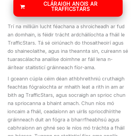
CLÁRAIGH ANOIS AR
TRAFFICSTARS
Trí na milliúin lucht féachana a shroicheadh ​​ar fud
an domhain, is féidir trácht ardcháilíochta a fháil le
TrafficStars. Tá sé oiriúnach do thosaitheoirí agus
do shaineolaithe, agus ina theannta sin, cuireann sé
tuarascálacha anailíse doimhne ar fáil lena n-
áirítear staitisticí gráinneach fíor-ama.
I gceann cúpla céim déan athbhreithniú cruthaigh
feachtas fógraíochta ar mhaith leat a rith in am ar
bith ag TrafficStars, agus socraigh an sprioc chun
na spriocanna a bhaint amach. Chun níos mó
ioncaim a fháil, ceadaíonn an uirlis spriocdhírithe
gráinneach duit an fógra a bharrfheabhsú agus
cabhraíonn an ghné seo le níos mó tráchta a fháil
go héasca. Tugann na staitisticí fíor-ama anailís