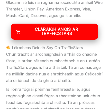
Glacann sé leis na roghanna íocaíochta amhail Wire
Transfer, Union Pay, American Express, Visa,
MasterCard, Discover, agus go leor eile.
CLÁRAIGH ANOIS AR
TRAFFICSTARS
Léirmheas Deiridh Say On TrafficStars
Chun trácht ar ardchaighdeán a fháil do dhaoine
fásta, is ardán réiteach cumhachtach é an t-ardán
TrafficStars agus is fiú a thástáil. Tá an cumas aige
na milliúin daoine nua a shroicheadh ​​agus úsáideoirí
atá oiriúnach do do ghnó a bhailiú.
Is líonra fógraí préimhe féinfhreastail é, agus
roghnaigh an cineál fógra a theastaíonn uait chun
feachtas fógraíochta a chruthú. Tá an próiseas