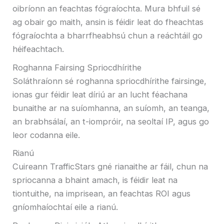
oibríonn an feachtas fógraíochta. Mura bhfuil sé
ag obair go maith, ansin is féidir leat do fheachtas
fógraíochta a bharrfheabhsú chun a reáchtáil go
héifeachtach.
Roghanna Fairsing Spriocdhírithe
Soláthraíonn sé roghanna spriocdhírithe fairsinge,
ionas gur féidir leat díriú ar an lucht féachana
bunaithe ar na suíomhanna, an suíomh, an teanga,
an brabhsálaí, an t-iompróir, na seoltaí IP, agus go
leor codanna eile.
Rianú
Cuireann TrafficStars gné rianaithe ar fáil, chun na
spriocanna a bhaint amach, is féidir leat na
tiontuithe, na imprisean, an feachtas ROI agus
gníomhaíochtaí eile a rianú.