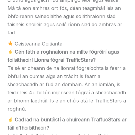
cruthú agus gach rud simplí go leor agus éasca.
Má tá aon amhras ort fós, déan teagmháil leis an
bhfoireann saineolaithe agus soláthraíonn siad
faisnéis shoiléir agus soiléiríonn siad do amhras ar
fad.
Ceisteanna Coitianta
Cén fáth a roghnaíonn na mílte fógróirí agus
foilsitheoirí Líonra fógraí TrafficStars?
Tá sé ar cheann de na líonraí fógraíochta is fearr a
bhfuil an cumas aige an trácht is fearr a
sheachadadh ar fud an domhain. Ar an iomlán, is
féidir leis 4+ billiún imprisean fógraí a sheachadadh
ar bhonn laethúil. Is é an chúis atá le TrafficStars a
roghnú.
Cad iad na buntáistí a chuireann TraffucStars ar
fáil d’fhoilsitheoir?