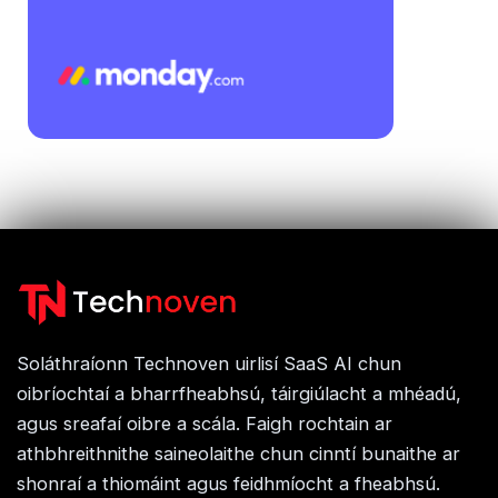
Soláthraíonn Technoven uirlisí SaaS AI chun
oibríochtaí a bharrfheabhsú, táirgiúlacht a mhéadú,
agus sreafaí oibre a scála. Faigh rochtain ar
athbhreithnithe saineolaithe chun cinntí bunaithe ar
shonraí a thiomáint agus feidhmíocht a fheabhsú.