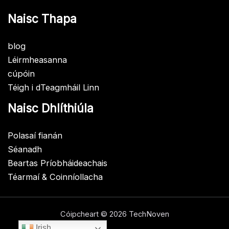
Naisc Thapa
blog
Léirmheasanna
cúpóin
Téigh i dTeagmháil Linn
Naisc Dhlíthiúla
Polasaí fianán
Séanadh
Beartas Príobháideachais
Téarmaí & Coinníollacha
Cóipcheart © 2026 TechNoven
Irish