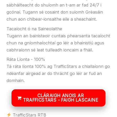
sábháilteacht do shuíomh an t-am ar fad 24/7 i
gcónaí. Tugann sé cosaint don suíomh Gréasáin
chun aon chibear-ionsaithe eile a sheachaint.
Tacaíocht ó na Saineolaithe
Tugann an bainisteoir cuntais phearsanta tacaíocht
chun na gníomhaíochtaí go léir a bhainistiú agus
cabhraíonn sé leat tuilleadh ioncaim a fháil.
Ráta Líonta - 100%
Tá ráta líonta 100% ag TrafficStars a chiallaíonn go
ndéanfar airgead ar do thrácht go léir ar fud an
domhain.
CLÁRAIGH ANOIS AR
TRAFFICSTARS - FAIGH LASCAINE
TrafficStars RTB