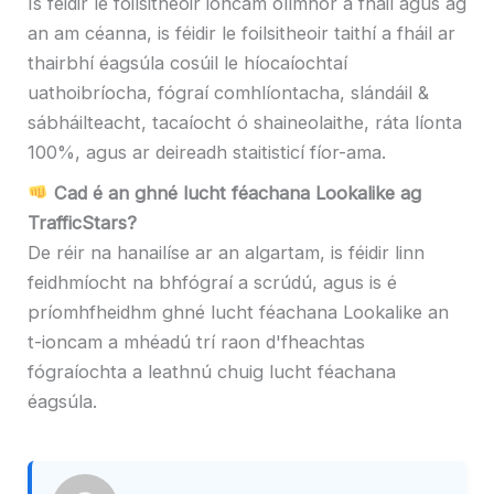
Is féidir le foilsitheoir ioncam ollmhór a fháil agus ag
an am céanna, is féidir le foilsitheoir taithí a fháil ar
thairbhí éagsúla cosúil le híocaíochtaí
uathoibríocha, fógraí comhlíontacha, slándáil &
sábháilteacht, tacaíocht ó shaineolaithe, ráta líonta
100%, agus ar deireadh staitisticí fíor-ama.
Cad é an ghné lucht féachana Lookalike ag
TrafficStars?
De réir na hanailíse ar an algartam, is féidir linn
feidhmíocht na bhfógraí a scrúdú, agus is é
príomhfheidhm ghné lucht féachana Lookalike an
t-ioncam a mhéadú trí raon d'fheachtas
fógraíochta a leathnú chuig lucht féachana
éagsúla.