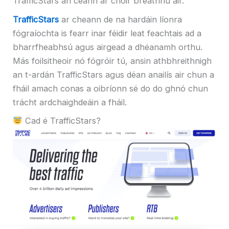
TrafficStars an ceann ar chóir breathnú air.
TrafficStars
ar cheann de na hardáin líonra
fógraíochta is fearr inar féidir leat feachtais ad a
bharrfheabhsú agus airgead a dhéanamh orthu.
Más foilsitheoir nó fógróir tú, ansin athbhreithnigh
an t-ardán TrafficStars agus déan anailís air chun a
fháil amach conas a oibríonn sé do do ghnó chun
trácht ardchaighdeáin a fháil.
Cad é TrafficStars?