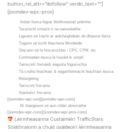
button_rel_attr=”dofollow” verdic_text=””]
[joomdev-wpc-pros]
Ardán líonra fógraí féinfhreastail préimhe
Tacaíocht iontach ó na saineolaithe
Ligeann sé trácht ar ardchaighdeán do dhaoine fásta
Tugann sé lucht féachana Wordwide
Glacann sé le híocaíochtaí i CPC, CPM, etc
Comhéadan éasca le húsáid & simplí
Tairiscintí formáidí éagsúla fógraíochta
Tá cruthú feachtais & eagarthóireacht feachtais éasca
Retargeting
Tairiscint fíor-ama
Staitisticí fíor-ama
[/joomdev-wpc-son][joomdev-wpc-cons]
Ní thairgeann sé aon chláir atreoraithe
[/joomdev-wpc-cons][/joomdev-wpc-pros-cons]
Léirmheasanna Custaiméirí TrafficStars
Soláthraíonn a chuid úsáideoirí léirmheasanna