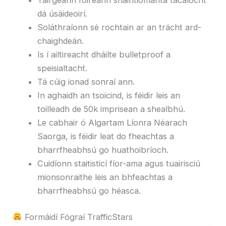
Tairgeann foireann shaintiomanta tacaíocht
dá úsáideoirí.
Soláthraíonn sé rochtain ar an trácht ard-
chaighdeán.
Is í ailtireacht dháilte bulletproof a
speisialtacht.
Tá cúig ionad sonraí ann.
In aghaidh an tsoicind, is féidir leis an
toilleadh de 50k imprisean a shealbhú.
Le cabhair ó Algartam Líonra Néarach
Saorga, is féidir leat do fheachtas a
bharrfheabhsú go huathoibríoch.
Cuidíonn staitisticí fíor-ama agus tuairisciú
mionsonraithe leis an bhfeachtas a
bharrfheabhsú go héasca.
Formáidí Fógraí TrafficStars