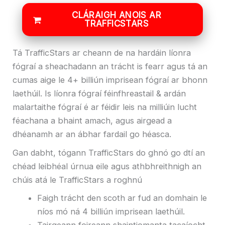
CLÁRAIGH ANOIS AR
TRAFFICSTARS
Tá TrafficStars ar cheann de na hardáin líonra
fógraí a sheachadann an trácht is fearr agus tá an
cumas aige le 4+ billiún imprisean fógraí ar bhonn
laethúil. Is líonra fógraí féinfhreastail & ardán
malartaithe fógraí é ar féidir leis na milliúin lucht
féachana a bhaint amach, agus airgead a
dhéanamh ar an ábhar fardail go héasca.
Gan dabht, tógann TrafficStars do ghnó go dtí an
chéad leibhéal úrnua eile agus athbhreithnigh an
chúis atá le TrafficStars a roghnú
Faigh trácht den scoth ar fud an domhain le
níos mó ná 4 billiún imprisean laethúil.