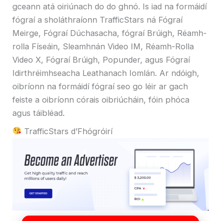
gceann atá oiriúnach do do ghnó. Is iad na formáidí
fógraí a sholáthraíonn TrafficStars ná Fógraí
Meirge, Fógraí Dúchasacha, fógraí Brúigh, Réamh-
rolla Físeáin, Sleamhnán Video IM, Réamh-Rolla
Video X, Fógraí Brúigh, Popunder, agus Fógraí
Idirthréimhseacha Leathanach Iomlán. Ar ndóigh,
oibríonn na formáidí fógraí seo go léir ar gach
feiste a oibríonn córais oibriúcháin, fóin phóca
agus táibléad.
TrafficStars d’Fhógróirí