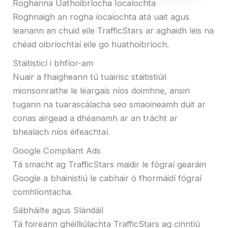
Roghanna Uathoibríocha Íocaíochta
Roghnaigh an rogha íocaíochta atá uait agus
leanann an chuid eile TrafficStars ar aghaidh leis na
chéad oibríochtaí eile go huathoibríoch.
Staitisticí i bhfíor-am
Nuair a fhaigheann tú tuairisc staitistiúil
mionsonraithe le léargais níos doimhne, ansin
tugann na tuarascálacha seo smaoineamh duit ar
conas airgead a dhéanamh ar an trácht ar
bhealach níos éifeachtaí.
Google Compliant Ads
Tá smacht ag TrafficStars maidir le fógraí gearáin
Google a bhainistiú le cabhair ó fhormáidí fógraí
comhlíontacha.
Sábháilte agus Slándáil
Tá foireann ghéilliúlachta TrafficStars ag cinntiú