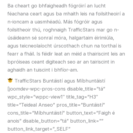
Ba cheart go bhfaigheadh ​​fógróirí an lucht
féachana ceart agus ba mhaith leis na foilsitheoirí a
n-ioncam a uasmhéadú. Más fógróir agus
foilsitheoir thú, roghnaigh TrafficStars mar go n-
úsáideann sé sonraí móra, halgartaim éirimiúla,
agus teicneolaíocht úrscothach chun na torthaí is
fearr a fháil. Is féidir leat an méid a thairiscint leis an
bpróiseas ceant digiteach seo ar an tairiscint in
aghaidh an tuiscint i bhfíor-am.
TrafficStars Buntáistí agus Míbhuntáistí
[joomdev-wpc-pros-cons disable_title=”tá”
wpc_style=”wppc-view1″ title_tag=”H3″
title=”Teideal Anseo” pros_title=”Buntáistí”
cons_title=”Míbhuntáistí” button_text=”Faigh é
anois” disable_button=”tá” button_link=””
button_link_target=”_SELF”