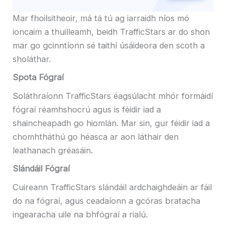
Mar fhoilsitheoir, má tá tú ag iarraidh níos mó
ioncaim a thuilleamh, beidh TrafficStars ar do shon
mar go gcinntíonn sé taithí úsáideora den scoth a
sholáthar.
Spota Fógraí
Soláthraíonn TrafficStars éagsúlacht mhór formáidí
fógraí réamhshocrú agus is féidir iad a
shaincheapadh go hiomlán. Mar sin, gur féidir iad a
chomhtháthú go héasca ar aon láthair den
leathanach gréasáin.
Slándáil Fógraí
Cuireann TrafficStars slándáil ardchaighdeáin ar fáil
do na fógraí, agus ceadaíonn a gcóras bratacha
ingearacha uile na bhfógraí a rialú.