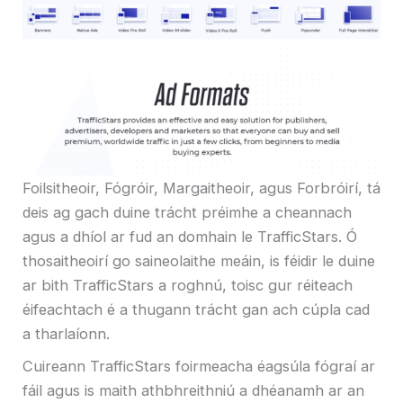
Foilsitheoir, Fógróir, Margaitheoir, agus Forbróirí, tá
deis ag gach duine trácht préimhe a cheannach
agus a dhíol ar fud an domhain le TrafficStars. Ó
thosaitheoirí go saineolaithe meáin, is féidir le duine
ar bith TrafficStars a roghnú, toisc gur réiteach
éifeachtach é a thugann trácht gan ach cúpla cad
a tharlaíonn.
Cuireann TrafficStars foirmeacha éagsúla fógraí ar
fáil agus is maith athbhreithniú a dhéanamh ar an