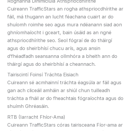
Roghanna Dinimiciúla Athspriocdhírithe
Cuireann TrafficStars an rogha athspriocdhírithe ar
fáil, má thugann an lucht féachana cuairt ar do
shuíomh roimhe seo agus mura ndéanann siad aon
ghníomhaíocht i gceart, bain úsáid as an ngné
athspriocdhírithe seo. Seol fógraí de do tháirgí
agus do sheirbhísí chucu arís, agus ansin
d’fhéadfadh seansanna ollmhóra a bheith ann do
tháirgí agus do sheirbhísí a cheannach.
Tairiscintí Foinsí Tráchta Eisiach
Cuireann sé acmhainní tráchta éagsúla ar fáil agus
gan ach cliceáil amháin ar shiúl chun tuilleadh
tráchta a fháil ar do fheachtais fógraíochta agus do
shuímh Ghréasáin.
RTB (Iarracht Fhíor-Ama)
Cuireann TrafficStars córas tairisceana Fíor-ama ar