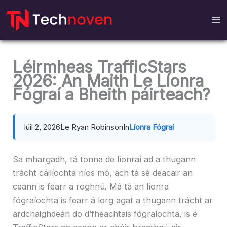
Scipeáil
chuig
ábhar
Léirmheas TrafficStars
2026: An Maith Le Líonra
Fógraí a Bheith páirteach?
Iúil 2, 2026
Le Ryan Robinson
In
Líonra Fógraí
Sa mhargadh, tá tonna de líonraí ad a thugann
trácht cáilíochta níos mó, ach tá sé deacair an
ceann is fearr a roghnú. Má tá an líonra
fógraíochta is fearr á lorg agat a thugann trácht ar
ardchaighdeán do d’fheachtais fógraíochta, is é