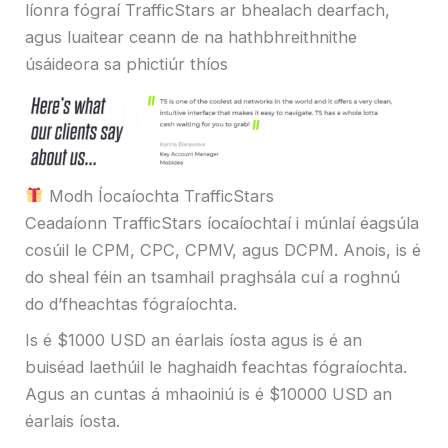
líonra fógraí TrafficStars ar bhealach dearfach,
agus luaitear ceann de na hathbhreithnithe
úsáideora sa phictiúr thíos
Modh Íocaíochta TrafficStars
Ceadaíonn TrafficStars íocaíochtaí i múnlaí éagsúla
cosúil le CPM, CPC, CPMV, agus DCPM. Anois, is é
do sheal féin an tsamhail praghsála cuí a roghnú
do d’fheachtas fógraíochta.
Is é $1000 USD an éarlais íosta agus is é an
buiséad laethúil le haghaidh feachtas fógraíochta.
Agus an cuntas á mhaoiniú is é $10000 USD an
éarlais íosta.