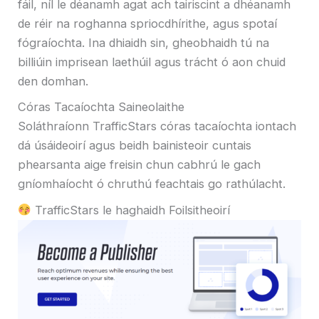
fáil, níl le déanamh agat ach tairiscint a dhéanamh
de réir na roghanna spriocdhírithe, agus spotaí
fógraíochta. Ina dhiaidh sin, gheobhaidh tú na
billiúin imprisean laethúil agus trácht ó aon chuid
den domhan.
Córas Tacaíochta Saineolaithe
Soláthraíonn TrafficStars córas tacaíochta iontach
dá úsáideoirí agus beidh bainisteoir cuntais
phearsanta aige freisin chun cabhrú le gach
gníomhaíocht ó chruthú feachtais go rathúlacht.
TrafficStars le haghaidh Foilsitheoirí