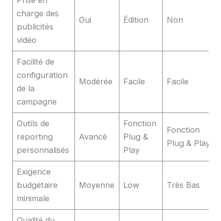
Prise en
charge des
Oui
Édition
Non
publicités
vidéo
Facilité de
configuration
Modérée
Facile
Facile
de la
campagne
Outils de
Fonction
Fonction
reporting
Avancé
Plug &
Plug & Play
personnalisés
Play
Exigence
budgétaire
Moyenne
Low
Très Bas
minimale
Qualité du