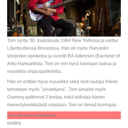
Tom syntyi 30. toukokuuta 1964 New Yorkissa ja varttui
Libertyvillessä Illinoisissa. Hän oli myös Harvardin
yliopiston opiskelija ja suoritti BA-tutkinnon (Bachelor of
Arts) Harwardista. Tom on niin hyvä luomaan laulua ja
musiikkia ohjauspolkimilla.
Hän on erittäin hyvä muusikko sekä rock-laulaja Hänet
tunnetaan myös "yövartijana". Tom ansaitsi myös
Grammy-palkinnot 2 kertaa, mikä todistaa hänen
menestyksekkäästä urastaan. Tom on tiensä kuningas.
Tom Morellon oppitunnit
esittely