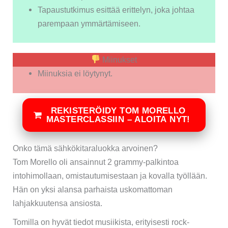
Tapaustutkimus esittää erittelyn, joka johtaa
parempaan ymmärtämiseen.
Miinukset
Miinuksia ei löytynyt.
REKISTERÖIDY TOM MORELLO
MASTERCLASSIIN – ALOITA NYT!
Onko tämä sähkökitaraluokka arvoinen?
Tom Morello oli ansainnut 2 grammy-palkintoa
intohimollaan, omistautumisestaan ​​ja kovalla työllään.
Hän on yksi alansa parhaista uskomattoman
lahjakkuutensa ansiosta.
Tomilla on hyvät tiedot musiikista, erityisesti rock-