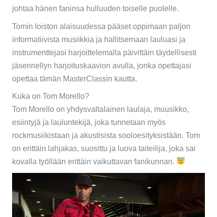
johtaa hänen faninsa hulluuden toiselle puolelle.
Tomin loiston alaisuudessa pääset oppimaan paljon
informatiivista musiikkia ja hallitsemaan lauluasi ja
instrumenttejasi harjoittelemalla päivittäin täydellisesti
jäsennellyn harjoituskaavion avulla, jonka opettajasi
opettaa tämän MasterClassin kautta.
Kuka on Tom Morello?
Tom Morello on yhdysvaltalainen laulaja, muusikko,
esiintyjä ja lauluntekijä, joka tunnetaan myös
rockmusiikistaan ​​ja akustisista sooloesityksistään. Tom
on erittäin lahjakas, suosittu ja luova taiteilija, joka sai
kovalla työllään erittäin vaikuttavan fanikunnan.