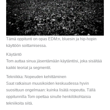
Tämä oppitunti on opas EDM:n, bluesin ja hip-hopin
käyttöön soittamisessa.
Käytäntö
Tom auttaa sinua jäsentämään käytäntösi, joka sisältää
kaikki teoriat ja segmentit.
Tekniikka: Nopeuden kehittäminen
Saat ratkaisun muusikoiden keskuudessa hyvin
suosittuun ongelmaan: kuinka lisätä nopeutta. Tällä
oppitunnilla Tom opettaa sinulle henkilökohtaisia ​​
tekniikoita siitä.