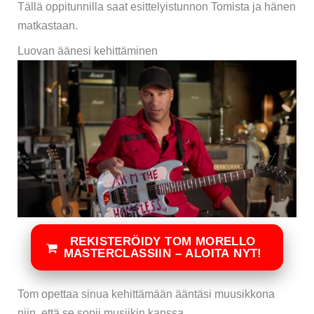
Tällä oppitunnilla saat esittelyistunnon Tomista ja hänen
matkastaan.
Luovan äänesi kehittäminen
REKISTERÖIDY TOM MORELLO
MASTERCLASSIIN – ALOITA NYT!
Tom opettaa sinua kehittämään ääntäsi muusikkona
niin, että se sopii musiikin kanssa.