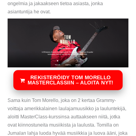
ongelmia ja jakaakseen tietoa asiasta, jonka
asiantuntija he ovat.
REKISTERÖIDY TOM MORELLO
MASTERCLASSIIN – ALOITA NYT!
Sama kuin Tom Morello, joka on 2 kertaa Grammy-
voittaja amerikkalainen laulajamuusikko ja lauluntekijä,
aloitti MasterClass-kurssinsa auttaakseen niitä, jotka
ovat kiinnostuneita musiikista ja laulusta. Tomilla on
Jumalan lahja luoda hyvää musiikkia ja luova ääni, joka