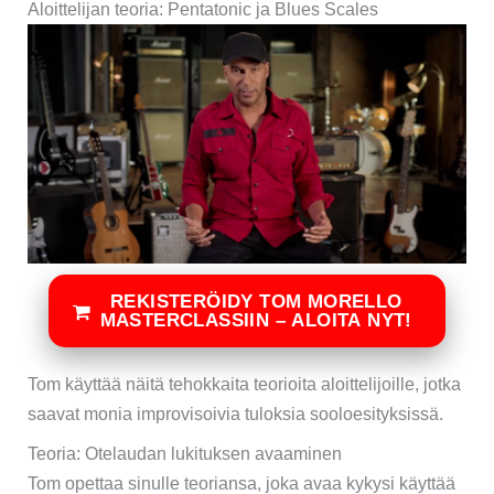
Aloittelijan teoria: Pentatonic ja Blues Scales
REKISTERÖIDY TOM MORELLO
MASTERCLASSIIN – ALOITA NYT!
Tom käyttää näitä tehokkaita teorioita aloittelijoille, jotka
saavat monia improvisoivia tuloksia sooloesityksissä.
Teoria: Otelaudan lukituksen avaaminen
Tom opettaa sinulle teoriansa, joka avaa kykysi käyttää