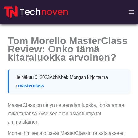
Hyppää
sisältöön
Tom Morello MasterClass
Review: Onko tämä
kitaraluokka arvoinen?
Heinäkuu 9, 2023
Abhishek Mongan kirjoittama
In
masterclass
MasterClass on tietyn tieteenalan luokka, jonka antaa
mikä tahansa kyseisen alan asiantuntija tai
ammattilainen.
Monet ihmiset aloittavat MasterClassin ratkaistakseen