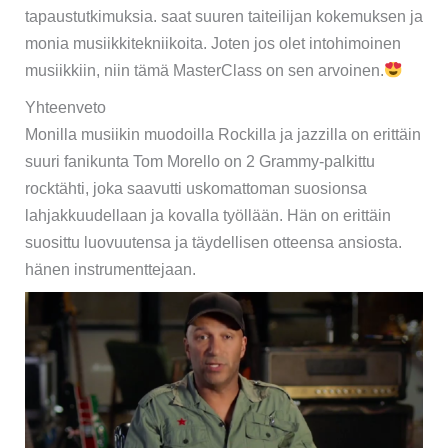
tapaustutkimuksia. saat suuren taiteilijan kokemuksen ja
monia musiikkitekniikoita. Joten jos olet intohimoinen
musiikkiin, niin tämä MasterClass on sen arvoinen.
Yhteenveto
Monilla musiikin muodoilla Rockilla ja jazzilla on erittäin
suuri fanikunta Tom Morello on 2 Grammy-palkittu
rocktähti, joka saavutti uskomattoman suosionsa
lahjakkuudellaan ja kovalla työllään. Hän on erittäin
suosittu luovuutensa ja täydellisen otteensa ansiosta.
hänen instrumenttejaan.