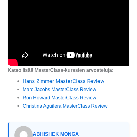
Katso lisää MasterClass-kurssien arvosteluja:
Hans Zimmer MasterClass Review
Marc Jacobs MasterClass Review
Ron Howard MasterClass Review
Christina Aguilera MasterClass Review
ABHISHEK MONGA