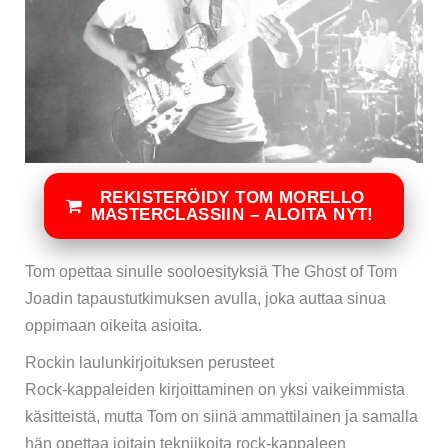
REKISTERÖIDY TOM MORELLO
MASTERCLASSIIN – ALOITA NYT!
Tom opettaa sinulle sooloesityksiä The Ghost of Tom
Joadin tapaustutkimuksen avulla, joka auttaa sinua
oppimaan oikeita asioita.
Rockin laulunkirjoituksen perusteet
Rock-kappaleiden kirjoittaminen on yksi vaikeimmista
käsitteistä, mutta Tom on siinä ammattilainen ja samalla
hän opettaa joitain tekniikoita rock-kappaleen