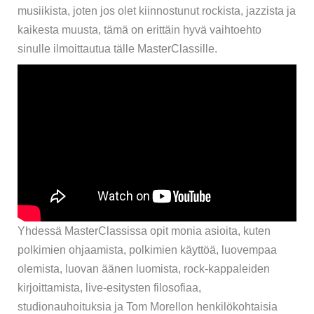
musiikista, joten jos olet kiinnostunut rockista, jazzista ja
kaikesta muusta, tämä on erittäin hyvä vaihtoehto
sinulle ilmoittautua tälle MasterClassille.
Yhdessä MasterClassissa opit monia asioita, kuten
polkimien ohjaamista, polkimien käyttöä, luovempaa
olemista, luovan äänen luomista, rock-kappaleiden
kirjoittamista, live-esitysten filosofiaa,
studionauhoituksia ja Tom Morellon henkilökohtaisia ​​