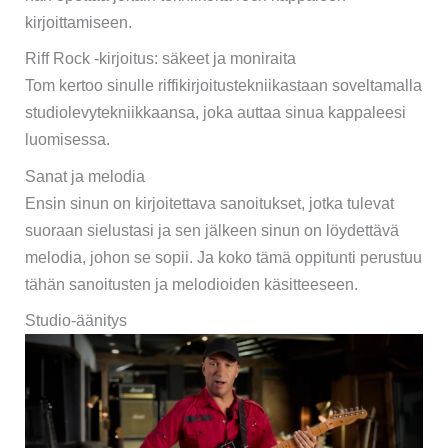
kirjoittamiseen.
Riff Rock -kirjoitus: säkeet ja moniraita
Tom kertoo sinulle riffikirjoitustekniikastaan ​​soveltamalla
studiolevytekniikkaansa, joka auttaa sinua kappaleesi
luomisessa.
Sanat ja melodia
Ensin sinun on kirjoitettava sanoitukset, jotka tulevat
suoraan sielustasi ja sen jälkeen sinun on löydettävä
melodia, johon se sopii. Ja koko tämä oppitunti perustuu
tähän sanoitusten ja melodioiden käsitteeseen.
Studio-äänitys