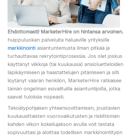
Ehdottomasti! MarketerHire on hintansa arvoinen.
huippuluokan palveluita haluaville yrityksille
markkinointi
asiantuntemusta ilman pitkää ja
turhauttavaa rekrytointiprosessia. Jos olet joskus
käyttänyt viikkoja (tai kuukausia) ansioluetteloiden
läpikäymiseen ja haastattelujen pitämiseen ja silti
löytänyt väärän henkilön, MarketerHire ratkaisee
tämän ongelman esivalituilla asiantuntijoilla, jotka
saavat tuloksia nopeasti.
Tekoälypohjaisen yhteensovittamisen, joustavien
kuukausittaisten vuorovaikutusten ja riskittömän
kahden viikon kokeilujakson avulla voit testata
sopivuuttasi ja aloittaa todellisen markkinointityön