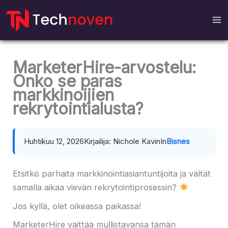
Hyppää
sisältöön
MarketerHire-arvostelu:
Onko se paras
markkinoijien
rekrytointialusta?
Huhtikuu 12, 2026
Kirjailija: Nichole Kavin
In
Bisnes
Etsitkö parhaita markkinointiasiantuntijoita ja vältät
samalla aikaa vievän rekrytointiprosessin?
Jos kyllä, olet oikeassa paikassa!
MarketerHire väittää mullistavansa tämän