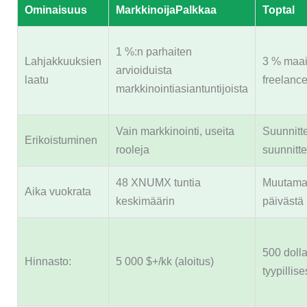
Ominaisuus
MarkkinoijaPalkkaa
Toptal
1 %:n parhaiten
Lahjakkuuksien
3 % maa
arvioiduista
laatu
freelance
markkinointiasiantuntijoista
Vain markkinointi, useita
Suunnitte
Erikoistuminen
rooleja
suunnitte
48 XNUMX tuntia
Muutama
Aika vuokrata
keskimäärin
päivästä 
500 dolla
Hinnasto:
5 000 $+/kk (aloitus)
tyypillise