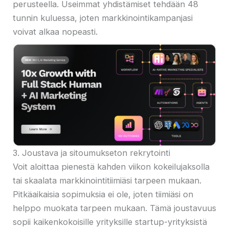
perusteella. Useimmat yhdistämiset tehdään 48
tunnin kuluessa, joten markkinointikampanjasi
voivat alkaa nopeasti.
3. Joustava ja sitoumukseton rekrytointi
Voit aloittaa pienestä kahden viikon kokeilujaksolla
tai skaalata markkinointitiimiäsi tarpeen mukaan.
Pitkäaikaisia ​​sopimuksia ei ole, joten tiimiäsi on
helppo muokata tarpeen mukaan. Tämä joustavuus
sopii kaikenkokoisille yrityksille startup-yrityksistä