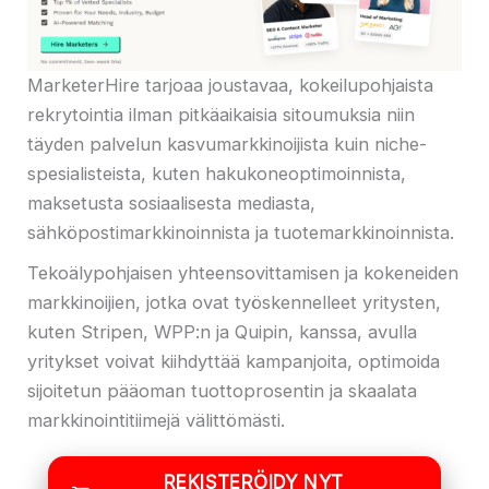
MarketerHire tarjoaa joustavaa, kokeilupohjaista
rekrytointia ilman pitkäaikaisia ​​sitoumuksia niin
täyden palvelun kasvumarkkinoijista kuin niche-
spesialisteista, kuten hakukoneoptimoinnista,
maksetusta sosiaalisesta mediasta,
sähköpostimarkkinoinnista ja tuotemarkkinoinnista.
Tekoälypohjaisen yhteensovittamisen ja kokeneiden
markkinoijien, jotka ovat työskennelleet yritysten,
kuten Stripen, WPP:n ja Quipin, kanssa, avulla
yritykset voivat kiihdyttää kampanjoita, optimoida
sijoitetun pääoman tuottoprosentin ja skaalata
markkinointitiimejä välittömästi.
REKISTERÖIDY NYT