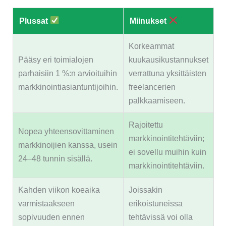
Plussat
Miinukset
Korkeammat
Pääsy eri toimialojen
kuukausikustannukset
parhaisiin 1 %:n arvioituihin
verrattuna yksittäisten
markkinointiasiantuntijoihin.
freelancerien
palkkaamiseen.
Rajoitettu
Nopea yhteensovittaminen
markkinointitehtäviin;
markkinoijien kanssa, usein
ei sovellu muihin kuin
24–48 tunnin sisällä.
markkinointitehtäviin.
Kahden viikon koeaika
Joissakin
varmistaakseen
erikoistuneissa
sopivuuden ennen
tehtävissä voi olla