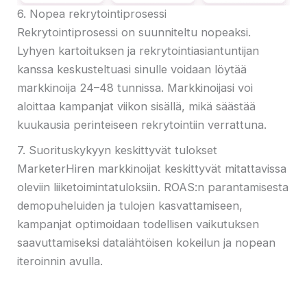
6. Nopea rekrytointiprosessi
Rekrytointiprosessi on suunniteltu nopeaksi.
Lyhyen kartoituksen ja rekrytointiasiantuntijan
kanssa keskusteltuasi sinulle voidaan löytää
markkinoija 24–48 tunnissa. Markkinoijasi voi
aloittaa kampanjat viikon sisällä, mikä säästää
kuukausia perinteiseen rekrytointiin verrattuna.
7. Suorituskykyyn keskittyvät tulokset
MarketerHiren markkinoijat keskittyvät mitattavissa
oleviin liiketoimintatuloksiin. ROAS:n parantamisesta
demopuheluiden ja tulojen kasvattamiseen,
kampanjat optimoidaan todellisen vaikutuksen
saavuttamiseksi datalähtöisen kokeilun ja nopean
iteroinnin avulla.