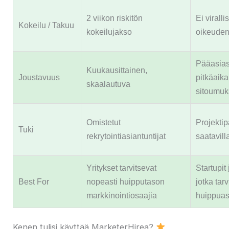
2 viikon riskitön
Ei viralli
Kokeilu / Takuu
kokeilujakso
oikeuden
Pääasia
Kuukausittainen,
Joustavuus
pitkäaikais
skaalautuva
sitoumuk
Omistetut
Projektip
Tuki
rekrytointiasiantuntijat
saatavill
Yritykset tarvitsevat
Startupit 
Best For
nopeasti huipputason
jotka tarv
markkinointiosaajia
huippuasi
Kenen tulisi käyttää MarketerHirea?