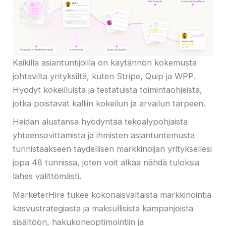
Kaikilla asiantuntijoilla on käytännön kokemusta
johtavilta yrityksiltä, ​​kuten Stripe, Quip ja WPP.
Hyödyt kokeilluista ja testatuista toimintaohjeista,
jotka poistavat kalliin kokeilun ja arvailun tarpeen.
Heidän alustansa hyödyntää tekoälypohjaista
yhteensovittamista ja ihmisten asiantuntemusta
tunnistaakseen täydellisen markkinoijan yrityksellesi
jopa 48 tunnissa, joten voit alkaa nähdä tuloksia
lähes välittömästi.
MarketerHire tukee kokonaisvaltaista markkinointia
kasvustrategiasta ja maksullisista kampanjoista
sisältöön, hakukoneoptimointiin ja