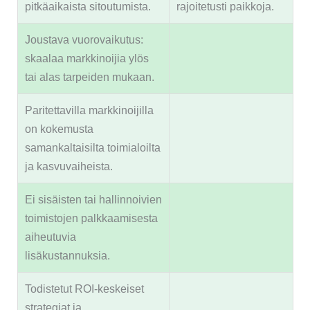
pitkäaikaista sitoutumista.
rajoitetusti paikkoja.
Joustava vuorovaikutus:
skaalaa markkinoijia ylös
tai alas tarpeiden mukaan.
Paritettavilla markkinoijilla
on kokemusta
samankaltaisilta toimialoilta
ja kasvuvaiheista.
Ei sisäisten tai hallinnoivien
toimistojen palkkaamisesta
aiheutuvia
lisäkustannuksia.
Todistetut ROI-keskeiset
strategiat ja