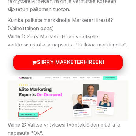
rekrytointivirheiden riskin ja varmistaa korkean
sijoitetun pääoman tuoton.
Kuinka palkata markkinoijia MarketerHirestä?
(Vaiheittainen opas)
Vaihe 1:
Siirry MarketerHiren viralliselle
verkkosivustolle ja napsauta ”Palkkaa markkinoijia”.
SIIRRY MARKETERHIREEN!
Vaihe 2:
Valitse yrityksesi työntekijöiden määrä ja
napsauta "Ok".