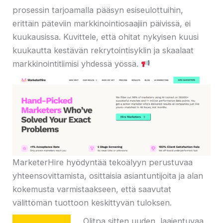
prosessin tarjoamalla pääsyn esiseulottuihin,
erittäin päteviin markkinointiosaajiin päivissä, ei
kuukausissa. Kuvittele, että ohitat nykyisen kuusi
kuukautta kestävän rekrytointisyklin ja skaalaat
markkinointitiimisi yhdessä yössä.
MarketerHire hyödyntää tekoälyyn perustuvaa
yhteensovittamista, osittaisia ​​asiantuntijoita ja alan
kokemusta varmistaakseen, että saavutat
välittömän tuottoon keskittyvän tuloksen.
Olitpa sitten uuden, laajentuvaa