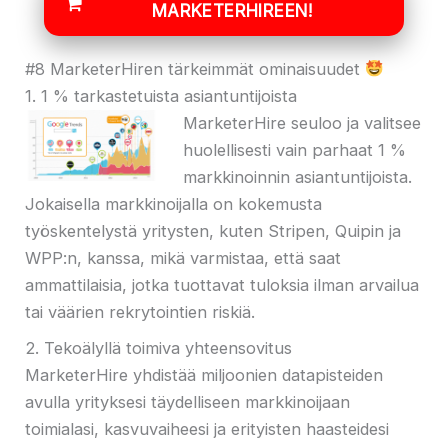
MARKETERHIREEN!
#8 MarketerHiren tärkeimmät ominaisuudet
1. 1 % tarkastetuista asiantuntijoista
MarketerHire seuloo ja valitsee
huolellisesti vain parhaat 1 %
markkinoinnin asiantuntijoista.
Jokaisella markkinoijalla on kokemusta
työskentelystä yritysten, kuten Stripen, Quipin ja
WPP:n, kanssa, mikä varmistaa, että saat
ammattilaisia, jotka tuottavat tuloksia ilman arvailua
tai väärien rekrytointien riskiä.
2. Tekoälyllä toimiva yhteensovitus
MarketerHire yhdistää miljoonien datapisteiden
avulla yrityksesi täydelliseen markkinoijaan
toimialasi, kasvuvaiheesi ja erityisten haasteidesi