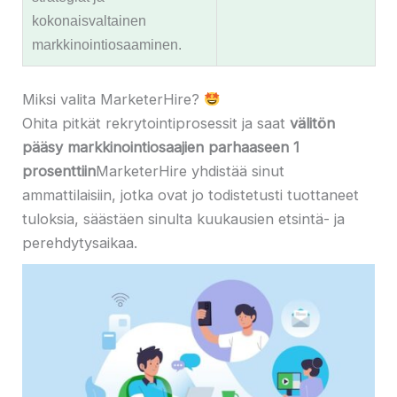
kokonaisvaltainen
markkinointiosaaminen.
Miksi valita MarketerHire?
Ohita pitkät rekrytointiprosessit ja saat
välitön
pääsy markkinointiosaajien parhaaseen 1
prosenttiin
MarketerHire yhdistää sinut
ammattilaisiin, jotka ovat jo todistetusti tuottaneet
tuloksia, säästäen sinulta kuukausien etsintä- ja
perehdytysaikaa.