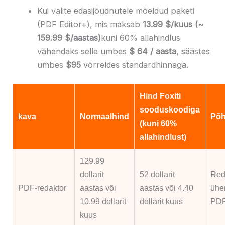
Kui valite edasijõudnutele mõeldud paketi
(PDF Editor+), mis maksab
13.99 $/kuus (~
159.99 $/aastas)
kuni 60% allahindlus
vähendaks selle umbes
$ 64 / aasta
, säästes
umbes
$95
võrreldes standardhinnaga.
Hind Foxiti
sooduskoodiga
kava
Normaalhind
Põh
(kuni 60%
allahindlust)
129.99
dollarit
52 dollarit
Redi
PDF-redaktor
aastas või
aastas või 4.40
ühen
10.99 dollarit
dollarit kuus
PDF
kuus