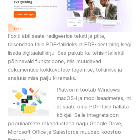
Foxiti abil saate redigeerida teksti ja pilte,
teisendada faile PDF-failideks ja PDF-idest ning isegi
lisada digitaalallkirju. See pakub ka tehisintellektil
põhinevaid funktsioone, mis muudavad
dokumentide kokkuvõtete tegemise, tõlkimise ja
analüüsimise palju kiiremaks.
Platvorm töötab Windowsi,
macOS-i ja mobiilseadmetes, nii
et saate oma PDF-faile hallata
kõikjal. Selle integratsioon
populaarsete rakendustega nagu Google Drive,
Microsoft Office ja Salesforce muudab koostöö