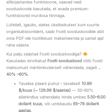
allkirjastamise funktsioone, saavad neid
sooduskoode kasutada, et avada premium-
funktsioonid murdosa hinnaga.
Lühidalt, igaüks, alates üksikisikutest kuni suurte
organisatsioonideni, saab Foxiti sooduskoodide abil
oma PDF-ide tootlikkust maksimeerida ja samal ajal
raha säästa.
Kui palju säästad Foxiti sooduskoodiga?
Kasutades kinnitatud
Foxiti sooduskood
võib Foxiti
maksumust märkimisväärselt vähendada, sageli ...
40% –60%
.
Tavalise plaani puhul – tavaliselt
10.99
$/kuus (~ 129.99 $/aastas)
— 50–60%
allahindlus vähendaks hinda umbes
5.50–6.00
dollarit kuus
, või umbkaudu
65–78 dollarit
aastas
.