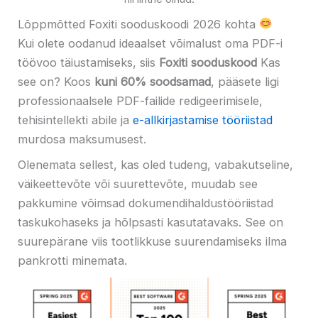
Lõppmõtted Foxiti sooduskoodi 2026 kohta
Kui olete oodanud ideaalset võimalust oma PDF-i
töövoo täiustamiseks, siis
Foxiti sooduskood
Kas
see on? Koos
kuni 60% soodsamad
, pääsete ligi
professionaalsele PDF-failide redigeerimisele,
tehisintellekti abile ja
e-allkirjastamise tööriistad
murdosa maksumusest.
Olenemata sellest, kas oled tudeng, vabakutseline,
väikeettevõte või suurettevõte, muudab see
pakkumine võimsad dokumendihaldustööriistad
taskukohaseks ja hõlpsasti kasutatavaks. See on
suurepärane viis tootlikkuse suurendamiseks ilma
pankrotti minemata.