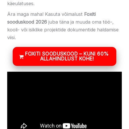
käeulatuses.
Ära maga maha! Kasuta võimalust
Foxiti
sooduskood 2026
juba täna ja muuda oma töö-,
kooli- või isiklike projektide dokumentide haldamise
viisi.
FOXITI SOODUSKOOD – KUNI 60%
ALLAHINDLUST KOHE!