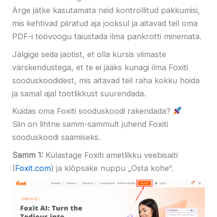
Ärge jätke kasutamata neid kontrollitud pakkumisi,
mis kehtivad piiratud aja jooksul ja aitavad teil oma
PDF-i töövoogu täiustada ilma pankrotti minemata.
Jälgige seda jaotist, et olla kursis viimaste
värskendustega, et te ei jääks kunagi ilma Foxiti
sooduskoodidest, mis aitavad teil raha kokku hoida
ja samal ajal tootlikkust suurendada.
Kuidas oma Foxiti sooduskoodi rakendada?
Siin on lihtne samm-sammult juhend Foxiti
sooduskoodi saamiseks.
Samm 1:
Külastage Foxiti ametlikku veebisaiti
(
Foxit.com
) ja klõpsake nuppu „Osta kohe“.