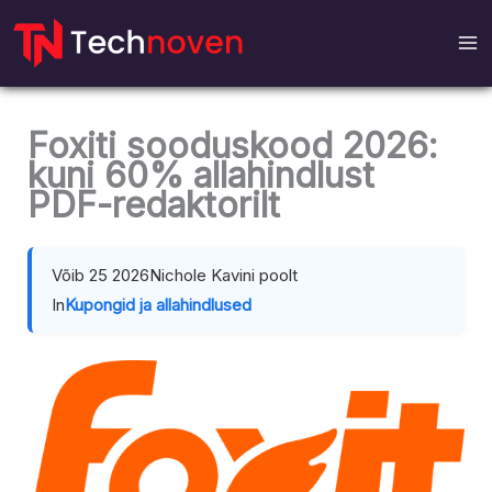
Otse
sisu
juurde
Foxiti sooduskood 2026:
kuni 60% allahindlust
PDF-redaktorilt
Võib 25 2026
Nichole Kavini poolt
In
Kupongid ja allahindlused