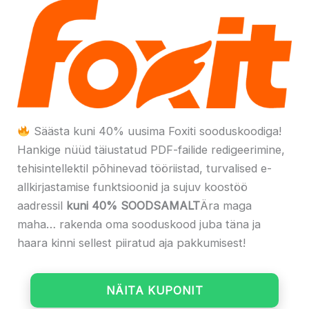
Säästa kuni 40% uusima Foxiti sooduskoodiga!
Hankige nüüd täiustatud PDF-failide redigeerimine,
tehisintellektil põhinevad tööriistad, turvalised e-
allkirjastamise funktsioonid ja sujuv koostöö
aadressil
kuni 40% SOODSAMALT
Ära maga
maha… rakenda oma sooduskood juba täna ja
haara kinni sellest piiratud aja pakkumisest!
NÄITA KUPONIT