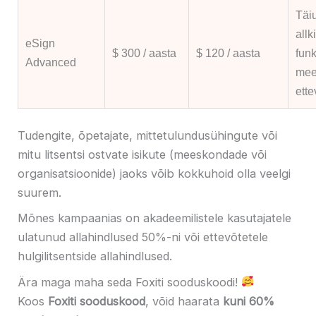
Täiu
allk
eSign
$ 300 / aasta
$ 120 / aasta
funk
Advanced
mee
ette
Tudengite, õpetajate, mittetulundusühingute või
mitu litsentsi ostvate isikute (meeskondade või
organisatsioonide) jaoks võib kokkuhoid olla veelgi
suurem.
Mõnes kampaanias on akadeemilistele kasutajatele
ulatunud allahindlused 50%-ni või ettevõtetele
hulgilitsentside allahindlused.
Ära maga maha seda Foxiti sooduskoodi!
Koos
Foxiti sooduskood
, võid haarata
kuni 60%