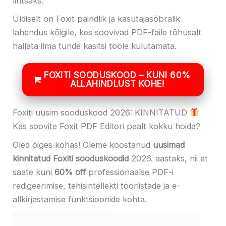
lihtsaks.
Üldiselt on Foxit paindlik ja kasutajasõbralik
lahendus kõigile, kes soovivad PDF-faile tõhusalt
hallata ilma tunde käsitsi tööle kulutamata.
FOXITI SOODUSKOOD – KUNI 60%
ALLAHINDLUST KOHE!
Foxiti uusim sooduskood 2026: KINNITATUD
Kas soovite Foxit PDF Editori pealt kokku hoida?
Oled õiges kohas! Oleme koostanud
uusimad
kinnitatud Foxiti sooduskoodid
2026. aastaks, nii et
saate kuni
60% off
professionaalse PDF-i
redigeerimise, tehisintellekti tööriistade ja e-
allkirjastamise funktsioonide kohta.