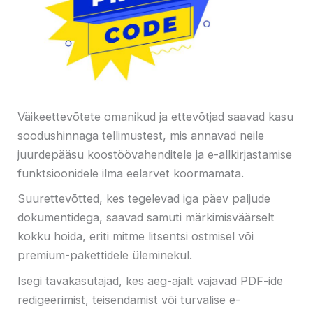
Väikeettevõtete omanikud ja ettevõtjad saavad kasu
soodushinnaga tellimustest, mis annavad neile
juurdepääsu koostöövahenditele ja e-allkirjastamise
funktsioonidele ilma eelarvet koormamata.
Suurettevõtted, kes tegelevad iga päev paljude
dokumentidega, saavad samuti märkimisväärselt
kokku hoida, eriti mitme litsentsi ostmisel või
premium-pakettidele üleminekul.
Isegi tavakasutajad, kes aeg-ajalt vajavad PDF-ide
redigeerimist, teisendamist või turvalise e-