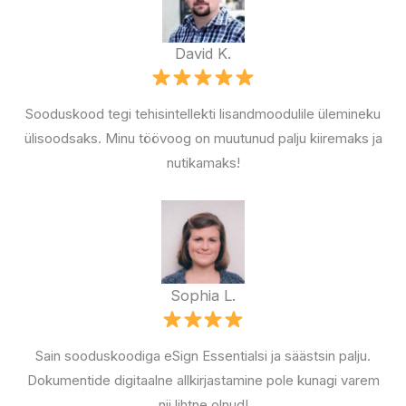
David K.
Sooduskood tegi tehisintellekti lisandmoodulile ülemineku
ülisoodsaks. Minu töövoog on muutunud palju kiiremaks ja
nutikamaks!
Sophia L.
Sain sooduskoodiga eSign Essentialsi ja säästsin palju.
Dokumentide digitaalne allkirjastamine pole kunagi varem
nii lihtne olnud!