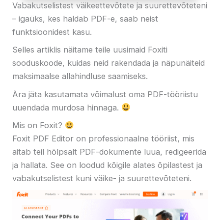
Vabakutselistest väikeettevõtete ja suurettevõteteni
– igaüks, kes haldab PDF-e, saab neist
funktsioonidest kasu.
Selles artiklis näitame teile uusimaid Foxiti
sooduskoode, kuidas neid rakendada ja näpunäiteid
maksimaalse allahindluse saamiseks.
Ära jäta kasutamata võimalust oma PDF-tööriistu
uuendada murdosa hinnaga.
Mis on Foxit?
Foxit PDF Editor on professionaalne tööriist, mis
aitab teil hõlpsalt PDF-dokumente luua, redigeerida
ja hallata. See on loodud kõigile alates õpilastest ja
vabakutselistest kuni väike- ja suurettevõteteni.