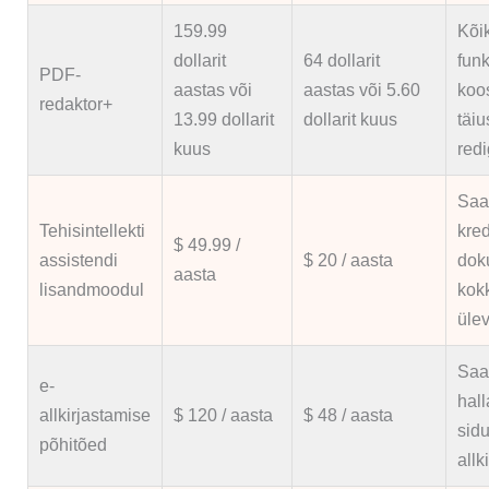
159.99
Kõik
dollarit
64 dollarit
funk
PDF-
aastas või
aastas või 5.60
koos
redaktor+
13.99 dollarit
dollarit kuus
täiu
kuus
red
Saa 
Tehisintellekti
kred
$ 49.99 /
assistendi
$ 20 / aasta
dok
aasta
lisandmoodul
kok
üle
Saat
e-
hall
allkirjastamise
$ 120 / aasta
$ 48 / aasta
sidu
põhitõed
allki