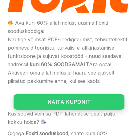
Ava kuni 60% allahindlust uusima Foxiti
sooduskoodiga!
Nautige võimsat PDF-i redigeerimist, tehisintellektil
põhinevaid tööriistu, turvalisi e-allkirjastamise
funktsioone ja sujuvat koostööd – nüüd saadaval
aadressil
kuni 60% SOODSAMALT
Ära oota!
Aktiveeri oma allahindlus ja haara see ajaliselt
piiratud pakkumine enne, kui see kaob!
NÄITA KUPONIT
Kas soovid võimsa PDF-lahenduse pealt palju
kokku hoida?
Õigega
Foxiti sooduskood
, saate kuni 60%