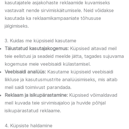
kasutajatele asjakohaste reklaamide kuvamiseks
vastavalt nende sirvimiskäitumisele. Neid võidakse
kasutada ka reklaamikampaaniate tõhususe
jälgimiseks.
3. Kuidas me küpsiseid kasutame
Täiustatud kasutajakogemus:
Küpsised aitavad meil
teie eelistusi ja seadeid meelde jätta, tagades sujuvama
kogemuse meie veebisaidi külastamisel.
Veebisaidi analüüs:
Kasutame küpsiseid veebisaidi
liikluse ja kasutusmustrite analüüsimiseks, mis aitab
meil saidi toimivust parandada.
Reklaam ja isikupärastamine:
Küpsised võimaldavad
meil kuvada teie sirvimisajaloo ja huvide põhjal
isikupärastatud reklaame.
4. Küpsiste haldamine