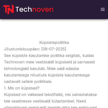
Otse
sisu
juurde
Küpsistepoliitika
Jõustumiskuupäev: [08-07-2025]
See küpsiste kasutamise poliitika selgitab, kuidas
Technoven meie veebisaidil küpsiseid ja sarnaseid
tehnoloogiaid kasutab. Meie saidi edasise
kasutamisega nõustute küpsiste kasutamisega
vastavalt sellele poliitikale.
1. Mis on küpsised?
Küpsised on väikesed tekstifailid, mis salvestatakse
teie seadmesse veebisaidi külastamisel. Need
võimaldavad veebisaidil meelde jätta teie eelistused,