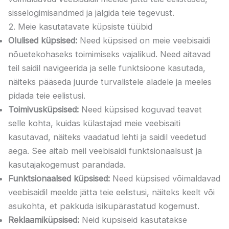
sisselogimisandmed ja jälgida teie tegevust.
2. Meie kasutatavate küpsiste tüübid
Olulised küpsised:
Need küpsised on meie veebisaidi
nõuetekohaseks toimimiseks vajalikud. Need aitavad
teil saidil navigeerida ja selle funktsioone kasutada,
näiteks pääseda juurde turvalistele aladele ja meeles
pidada teie eelistusi.
Toimivusküpsised:
Need küpsised koguvad teavet
selle kohta, kuidas külastajad meie veebisaiti
kasutavad, näiteks vaadatud lehti ja saidil veedetud
aega. See aitab meil veebisaidi funktsionaalsust ja
kasutajakogemust parandada.
Funktsionaalsed küpsised:
Need küpsised võimaldavad
veebisaidil meelde jätta teie eelistusi, näiteks keelt või
asukohta, et pakkuda isikupärastatud kogemust.
Reklaamiküpsised:
Neid küpsiseid kasutatakse