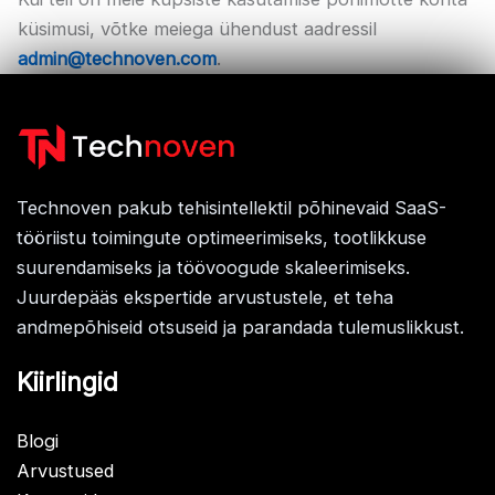
küsimusi, võtke meiega ühendust aadressil
admin@technoven.com
.
Technoven pakub tehisintellektil põhinevaid SaaS-
tööriistu toimingute optimeerimiseks, tootlikkuse
suurendamiseks ja töövoogude skaleerimiseks.
Juurdepääs ekspertide arvustustele, et teha
andmepõhiseid otsuseid ja parandada tulemuslikkust.
Kiirlingid
Blogi
Arvustused