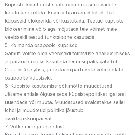
Küpsiste kasutamist saate oma brauseri seadete
kaudu kontrollida. Enamik brausereid lubab teil
küpsiseid blokeerida või kustutada. Teatud küpsiste
blokeerimine võib aga mõjutada teie võimet meie
veebisaidi teatud funktsioone kasutada.
5. Kolmanda osapoole küpsised
Samuti võime oma veebisaidi toimivuse analüüsimiseks
ja parandamiseks kasutada teenusepakkujate (nt
Google Analytics) ja reklaamipartnerite kolmandate
osapoolte küpsiseid.
6. Küpsiste kasutamise põhimõtte muudatused
Jätame endale õiguse seda küpsistepoliitikat igal ajal
uuendada või muuta. Muudatused avaldatakse sellel
lehel ja muudetud poliitika jõustub
avaldamiskuupäeval.
7. Võtke meiega ühendust
Kui teil on meie küpsiste kasutamise põhimõtte kohta