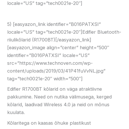
locale=”US” tag=”tech0021e-20″]
5) [easyazon_link identifier=”B016PATXSI”
locale=”US” tag=”tech0021e-20″]Edifier Bluetooth-
riiulikõlarid (R1700BT)[/easyazon_link]
[easyazon_image align=”center” height=”500″
identifier=”B016PATXSI” locale=”US”
src=”https://www.technoven.com/wp-
content/uploads/2019/03/41P41fuVvNL.jpg”
tag=”tech0021e-20″ width=”500″]
Edifier R1700BT kõlarid on väga atraktiivne
pakkumine. Need on nutika välimusega, kerged
kõlarid, laadivad Wireless 4.0 ja neid on mõnus
kuulata.
Kõlaritega on kaasas õhuke plastikust