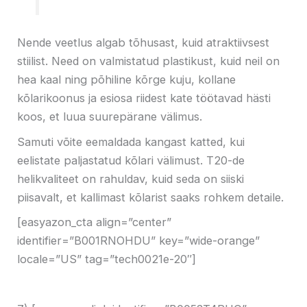
Nende veetlus algab tõhusast, kuid atraktiivsest
stiilist. Need on valmistatud plastikust, kuid neil on
hea kaal ning põhiline kõrge kuju, kollane
kõlarikoonus ja esiosa riidest kate töötavad hästi
koos, et luua suurepärane välimus.
Samuti võite eemaldada kangast katted, kui
eelistate paljastatud kõlari välimust. T20-de
helikvaliteet on rahuldav, kuid seda on siiski
piisavalt, et kallimast kõlarist saaks rohkem detaile.
[easyazon_cta align=”center”
identifier=”B001RNOHDU” key=”wide-orange”
locale=”US” tag=”tech0021e-20″]