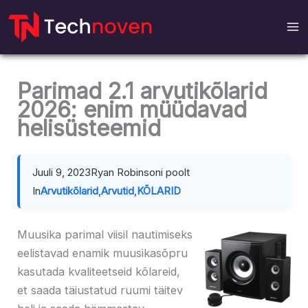
Otse
sisu
juurde
Parimad 2.1 arvutikõlarid
2026: enim müüdavad
helisüsteemid
Juuli 9, 2023
Ryan Robinsoni poolt
In
Arvutikõlarid
,
Arvutid
,
KÕLARID
Muusika parimal viisil nautimiseks
eelistavad enamik muusikasõpru
kasutada kvaliteetseid kõlareid,
et saada täiustatud ruumi täitev