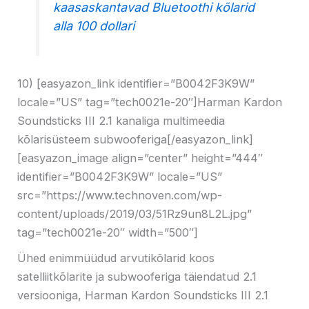
kaasaskantavad Bluetoothi ​​kõlarid
alla 100 dollari
10) [easyazon_link identifier=”B0042F3K9W”
locale=”US” tag=”tech0021e-20″]Harman Kardon
Soundsticks III 2.1 kanaliga multimeedia
kõlarisüsteem subwooferiga[/easyazon_link]
[easyazon_image align=”center” height=”444″
identifier=”B0042F3K9W” locale=”US”
src=”https://www.technoven.com/wp-
content/uploads/2019/03/51Rz9un8L2L.jpg”
tag=”tech0021e-20″ width=”500″]
Ühed enimmüüdud arvutikõlarid koos
satelliitkõlarite ja subwooferiga täiendatud 2.1
versiooniga, Harman Kardon Soundsticks III 2.1