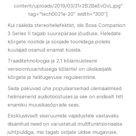
content/uploads/2019/03/31r2B2BeEvDvL.jpg”
tag=”tech0021e-20″ width=”300″]
Kui rääkida stereoheliefektist, siis Bose Companion
3 Series II tagab suurepärase jõudluse. Heledate
kõrgete nootide ja soojade toonidega poleks
kuulajad osanud enamat küsida.
Traaditehnoloogia ja 2.1 kõlarisüsteemi
versiooniuuendusega kõlaritel on üksikasjalik
kõrgete ja helitugevuse reguleerimine.
Seda pakuvad üha populaarsemad ülemaailmsed
heliinsenerid audiotööstuses ja see on endiselt hitt
enamiku muusikasõprade seas.
Eksklusiivselt siseruumide vajadustele vastavaks
disainitud need on varustatud multifunktsionaalse
juhtpuldiga, mis tagab ostjate üldise mugavuse.