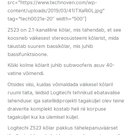
src=”https://www.technoven.com/wp-
content/uploads/2019/03/41ITXaRi0L.jpg”
tag=”tech0021e-20″ width=”500″]
Z523 on 2.1-kanaliline kõlar, mis tähendab, et see
koosneb väikesest stereosüsteemi kõlarist, mida
täiustab suurem bassikõlar, mis juhib
bassifunktsioone.
Kõiki kolme kõlarit juhib subwooferis asuv 40-
vatine võimendi.
Otsides viisi, kuidas võimaldada väikesel kõlaril
ruumi täita, leidsid Logitechi tehnikud ebatavalise
lahenduse: iga satelliidiprojekti tagaküljel olev teine ​​​​
draiverite komplekt kostab heli nii korpuse
tagaküljel kui ka ülemisel küljel.
Logitechi Z523 kõlar pakkus tähelepanuväärset