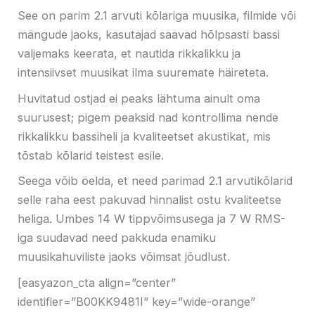
See on parim 2.1 arvuti kõlariga muusika, filmide või
mängude jaoks, kasutajad saavad hõlpsasti bassi
valjemaks keerata, et nautida rikkalikku ja
intensiivset muusikat ilma suuremate häireteta.
Huvitatud ostjad ei peaks lähtuma ainult oma
suurusest; pigem peaksid nad kontrollima nende
rikkalikku bassiheli ja kvaliteetset akustikat, mis
tõstab kõlarid teistest esile.
Seega võib öelda, et need parimad 2.1 arvutikõlarid
selle raha eest pakuvad hinnalist ostu kvaliteetse
heliga. Umbes 14 W tippvõimsusega ja 7 W RMS-
iga suudavad need pakkuda enamiku
muusikahuviliste jaoks võimsat jõudlust.
[easyazon_cta align=”center”
identifier=”B00KK9481I” key=”wide-orange”