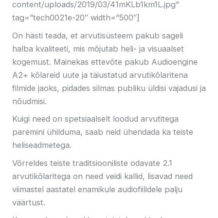
content/uploads/2019/03/41mKLb1km1L.jpg”
tag=”tech0021e-20″ width=”500″]
On hästi teada, et arvutisüsteem pakub sageli
halba kvaliteeti, mis mõjutab heli- ja visuaalset
kogemust. Mainekas ettevõte pakub Audioengine
A2+ kõlareid uute ja täiustatud arvutikõlaritena
filmide jaoks, pidades silmas publiku üldisi vajadusi ja
nõudmisi.
Kuigi need on spetsiaalselt loodud arvutitega
paremini ühilduma, saab neid ühendada ka teiste
heliseadmetega.
Võrreldes teiste traditsiooniliste odavate 2.1
arvutikõlaritega on need veidi kallid, lisavad need
viimastel aastatel enamikule audiofiilidele palju
väärtust.