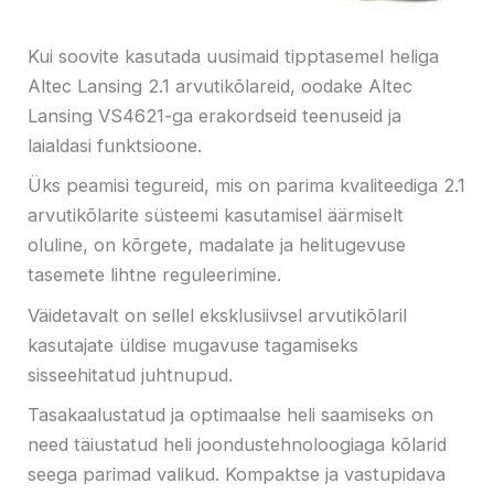
Kui soovite kasutada uusimaid tipptasemel heliga
Altec Lansing 2.1 arvutikõlareid, oodake Altec
Lansing VS4621-ga erakordseid teenuseid ja
laialdasi funktsioone.
Üks peamisi tegureid, mis on parima kvaliteediga 2.1
arvutikõlarite süsteemi kasutamisel äärmiselt
oluline, on kõrgete, madalate ja helitugevuse
tasemete lihtne reguleerimine.
Väidetavalt on sellel eksklusiivsel arvutikõlaril
kasutajate üldise mugavuse tagamiseks
sisseehitatud juhtnupud.
Tasakaalustatud ja optimaalse heli saamiseks on
need täiustatud heli joondustehnoloogiaga kõlarid
seega parimad valikud. Kompaktse ja vastupidava