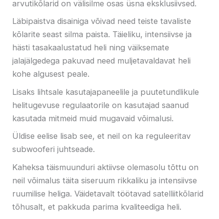
arvutikõlarid on välisilme osas üsna eksklusiivsed.
Läbipaistva disainiga võivad need teiste tavaliste
kõlarite seast silma paista. Täieliku, intensiivse ja
hästi tasakaalustatud heli ning väiksemate
jalajälgedega pakuvad need muljetavaldavat heli
kohe algusest peale.
Lisaks lihtsale kasutajapaneelile ja puutetundlikule
helitugevuse regulaatorile on kasutajad saanud
kasutada mitmeid muid mugavaid võimalusi.
Üldise eelise lisab see, et neil on ka reguleeritav
subwooferi juhtseade.
Kaheksa täismuunduri aktiivse olemasolu tõttu on
neil võimalus täita siseruum rikkaliku ja intensiivse
ruumilise heliga. Väidetavalt töötavad satelliitkõlarid
tõhusalt, et pakkuda parima kvaliteediga heli.