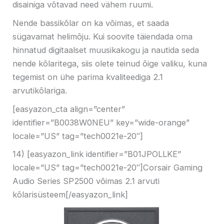
disainiga võtavad need vähem ruumi.
Nende bassikõlar on ka võimas, et saada
sügavamat helimõju. Kui soovite täiendada oma
hinnatud digitaalset muusikakogu ja nautida seda
nende kõlaritega, siis olete teinud õige valiku, kuna
tegemist on ühe parima kvaliteediga 2.1
arvutikõlariga.
[easyazon_cta align=”center”
identifier=”B0038W0NEU” key=”wide-orange”
locale=”US” tag=”tech0021e-20″]
14) [easyazon_link identifier=”B01JPOLLKE”
locale=”US” tag=”tech0021e-20″]Corsair Gaming
Audio Series SP2500 võimas 2.1 arvuti
kõlarisüsteem[/easyazon_link]