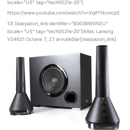
locale=”US” tag=”tech0021e-20″]
https://www.youtube.com/watch?v=XqifYNcmcpE
13) [easyazon_link identifier=”B0038W0NEU”
locale=”US” tag=”tech0021e-20″]Altec Lansing
VS4621 Octane 7, 2.1 arvutikõlar[/easyazon_link]