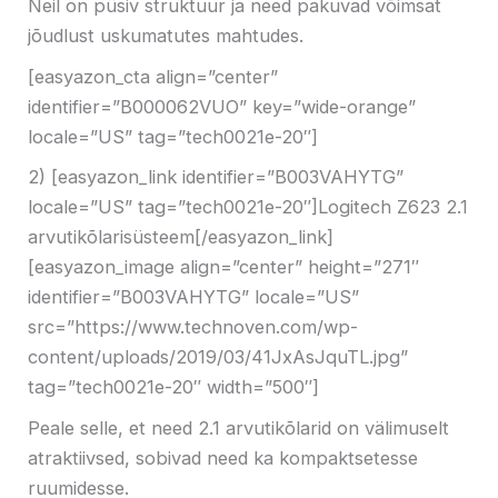
Neil on püsiv struktuur ja need pakuvad võimsat
jõudlust uskumatutes mahtudes.
[easyazon_cta align=”center”
identifier=”B000062VUO” key=”wide-orange”
locale=”US” tag=”tech0021e-20″]
2) [easyazon_link identifier=”B003VAHYTG”
locale=”US” tag=”tech0021e-20″]Logitech Z623 2.1
arvutikõlarisüsteem[/easyazon_link]
[easyazon_image align=”center” height=”271″
identifier=”B003VAHYTG” locale=”US”
src=”https://www.technoven.com/wp-
content/uploads/2019/03/41JxAsJquTL.jpg”
tag=”tech0021e-20″ width=”500″]
Peale selle, et need 2.1 arvutikõlarid on välimuselt
atraktiivsed, sobivad need ka kompaktsetesse
ruumidesse.