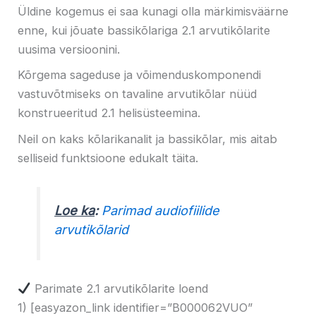
Üldine kogemus ei saa kunagi olla märkimisväärne
enne, kui jõuate bassikõlariga 2.1 arvutikõlarite
uusima versioonini.
Kõrgema sageduse ja võimenduskomponendi
vastuvõtmiseks on tavaline arvutikõlar nüüd
konstrueeritud 2.1 helisüsteemina.
Neil on kaks kõlarikanalit ja bassikõlar, mis aitab
selliseid funktsioone edukalt täita.
Loe ka
:
Parimad audiofiilide
arvutikõlarid
Parimate 2.1 arvutikõlarite loend
1) [easyazon_link identifier=”B000062VUO”