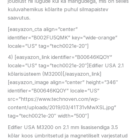
jõudlust nii lugude kui ka mängudega, mis on selles
kuluvahemikus kõlarite puhul silmapaistev
saavutus.
[easyazon_cta align=”center”
identifier=”B002FU5QMK” key=”wide-orange”
locale=”US” tag=”tech0021e-20″]
4) [easyazon_link identifier=”B00646KQOY”
locale=”US” tag=”tech0021e-20″]Edifier USA 2.1
kõlarisüsteem (M3200)[/easyazon_link]
[easyazon_image align=”center” height=”346″
identifier=”B00646KQOY” locale=”US”
src=”https://www.technoven.com/wp-
content/uploads/2019/03/41T31vMwXSL.jpg”
tag=”tech0021e-20″ width=”500″]
Edifier USA M3200 on 2.1 mm lisasisendiga 3.5
kõlar koos ümbritsetud ja magnetiliselt varjestatud