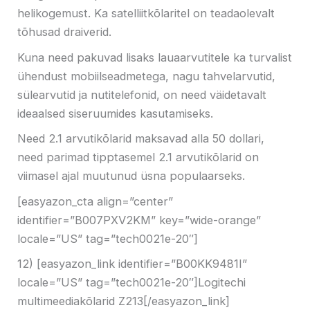
helikogemust. Ka satelliitkõlaritel on teadaolevalt
tõhusad draiverid.
Kuna need pakuvad lisaks lauaarvutitele ka turvalist
ühendust mobiilseadmetega, nagu tahvelarvutid,
sülearvutid ja nutitelefonid, on need väidetavalt
ideaalsed siseruumides kasutamiseks.
Need 2.1 arvutikõlarid maksavad alla 50 dollari,
need parimad tipptasemel 2.1 arvutikõlarid on
viimasel ajal muutunud üsna populaarseks.
[easyazon_cta align=”center”
identifier=”B007PXV2KM” key=”wide-orange”
locale=”US” tag=”tech0021e-20″]
12) [easyazon_link identifier=”B00KK9481I”
locale=”US” tag=”tech0021e-20″]Logitechi
multimeediakõlarid Z213[/easyazon_link]