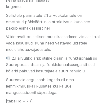
heli ja saada hämmastav
kogemus.
Sellistele parimatele 2.1 arvutikõlaritele on
omistatud põhiväärtus ja atraktiivsus
kuna see
pakub esmaklassilist heli.
Väidetavalt on sellised muusikaseadmed viimasel ajal
väga kasulikud, kuna need vastavad üldistele
meelelahutusvajadustele.
2.1 arvutikõlarid: stiilne disain ja funktsionaalsus
Suurepärase disaini ja funktsionaalsusega stiilsed
kõlarid pakuvad kasutajatele suurt rahulolu.
Suuremaid aegu saab kogeda nii oma
lemmikmuusikali kuulates kui ka uuel
mängusessioonil sõpradega.
[tabeli id ​​= 7 /]