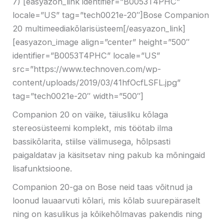
7) [easyazon_link identifier=”B0053T4PHC”
locale=”US” tag=”tech0021e-20″]Bose Companion
20 multimeediakõlarisüsteem[/easyazon_link]
[easyazon_image align=”center” height=”500″
identifier=”B0053T4PHC” locale=”US”
src=”https://www.technoven.com/wp-
content/uploads/2019/03/41hfOcfLSFL.jpg”
tag=”tech0021e-20″ width=”500″]
Companion 20 on väike, täiusliku kõlaga
stereosüsteemi komplekt, mis töötab ilma
bassikõlarita, stiilse välimusega, hõlpsasti
paigaldatav ja käsitsetav ning pakub ka mõningaid
lisafunktsioone.
Companion 20-ga on Bose neid taas võitnud ja
loonud lauaarvuti kõlari, mis kõlab suurepäraselt
ning on kasulikus ja kõikehõlmavas pakendis ning