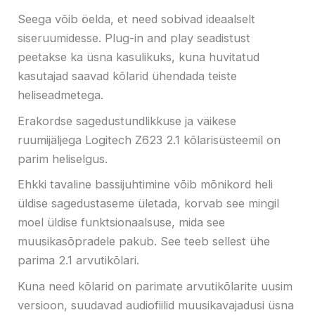
Seega võib öelda, et need sobivad ideaalselt
siseruumidesse. Plug-in and play seadistust
peetakse ka üsna kasulikuks, kuna huvitatud
kasutajad saavad kõlarid ühendada teiste
heliseadmetega.
Erakordse sagedustundlikkuse ja väikese
ruumijäljega Logitech Z623 2.1 kõlarisüsteemil on
parim heliselgus.
Ehkki tavaline bassijuhtimine võib mõnikord heli
üldise sagedustaseme ületada, korvab see mingil
moel üldise funktsionaalsuse, mida see
muusikasõpradele pakub. See teeb sellest ühe
parima 2.1 arvutikõlari.
Kuna need kõlarid on parimate arvutikõlarite uusim
versioon, suudavad audiofiilid muusikavajadusi üsna