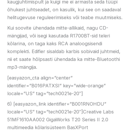
kaugjuhtimispult ja kuigi me ei armasta seda tüüpi
õhukest juhtseadet, on kasulik, kui see on saadaval
helitugevuse reguleerimiseks või teabe muutmiseks.
Kui soovite ühendada mitte-allikaid, nagu CD-
mängijad, või isegi kasutada R1700BT-sid teleri
kõlarina, on taga kaks RCA analoogsisendi
komplekti. Edifier sisaldab karbis sobivaid juhtmeid,
nii et saate hõlpsasti ühendada ka mitte-Bluetoothi ​​
mp3-mängija.
[easyazon_cta align=”center”
identifier=”B016PATXSI” key=”wide-orange”
locale=”US” tag=”tech0021e-20″]
6) [easyazon_link identifier=”B001RNOHDU”
locale=”US” tag=”tech0021e-20″]Creative Labs
51MF1610AA002 GigaWorks T20 Series II 2.0
multimeedia kõlarisüsteem BasXPort