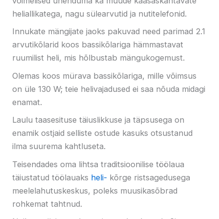
võimelised ühenduma ka muude kaasaskantavate
heliallikatega, nagu sülearvutid ja nutitelefonid.
Innukate mängijate jaoks pakuvad need parimad 2.1
arvutikõlarid koos bassikõlariga hämmastavat
ruumilist heli, mis hõlbustab mängukogemust.
Olemas koos mürava bassikõlariga, mille võimsus
on üle 130 W; teie helivajadused ei saa nõuda midagi
enamat.
Laulu taasesituse täiuslikkuse ja täpsusega on
enamik ostjaid selliste ostude kasuks otsustanud
ilma suurema kahtluseta.
Teisendades oma lihtsa traditsioonilise töölaua
täiustatud töölauaks
heli-
kõrge ristsagedusega
meelelahutuskeskus, poleks muusikasõbrad
rohkemat tahtnud.