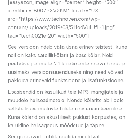
[easyazon_image align=”center” height=”500″
identifier=”B007PXV2KM” locale=”US”
src=”https://www.technoven.com/wp-
content/uploads/2019/03/511odVuIUfL-1.jpg”
tag=”tech0021e-20″ width=”500″]
See versioon näeb välja üsna erinev teistest, kuna
neil on kaks satelliitkõlarit ja bassikõlar. Neid
peetakse parimate 2.1 lauakõlarite odava hinnaga
uusimaks versiooniuuenduseks ning need võivad
pakkuda erinevaid funktsioone ja lisafunktsioone.
Lisasisendid on kasulikud teie MP3-mängijatele ja
muudele heliseadmetele. Nende kõlarite abil pole
selliste lisavõimaluste tuletamine enam keeruline.
Kuna kõlarid on akustiliselt puidust korpustes, on
ka üldine helisagedus mõõdetud ja täpne.
Seega saavad publik nautida meeldivat