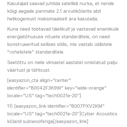
Kasutajad saavad juhtida satelliidi nurka, et nende
kõigi aegade parimate 2.1 arvutikõlarite abil
helikogemust maksimaalselt ära kasutada.
Kuna need töötavad täielikult ja vastavad enamikule
energiatõhususe nõuete standarditele, on need
konstrueeritud sellises stiilis, mis vastab üldistele
"rohelistele" standarditele.
Seetõttu on neile viimastel aastatel omistatud palju
väärtust ja tähtsust.
[easyazon_cta align=”center”
identifier=”B0042F3K9W” key=”wide-orange”
locale=”US” tag=”tech0021e-20″]
11) [easyazon_link identifier=”B007PXV2KM”
locale=”US” tag=”tech0021e-20″]Cyber ​​Acoustics
kõlarid subwooferiga[/easyazon_link]