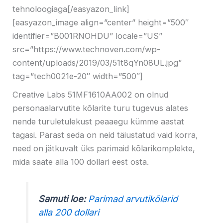
tehnoloogiaga[/easyazon_link]
[easyazon_image align=”center” height=”500″
identifier=”B001RNOHDU” locale=”US”
src=”https://www.technoven.com/wp-
content/uploads/2019/03/51t8qYn08UL.jpg”
tag=”tech0021e-20″ width=”500″]
Creative Labs 51MF1610AA002 on olnud
personaalarvutite kõlarite turu tugevus alates
nende turuletulekust peaaegu kümme aastat
tagasi. Pärast seda on neid täiustatud vaid korra,
need on jätkuvalt üks parimaid kõlarikomplekte,
mida saate alla 100 dollari eest osta.
Samuti loe:
Parimad arvutikõlarid
alla 200 dollari