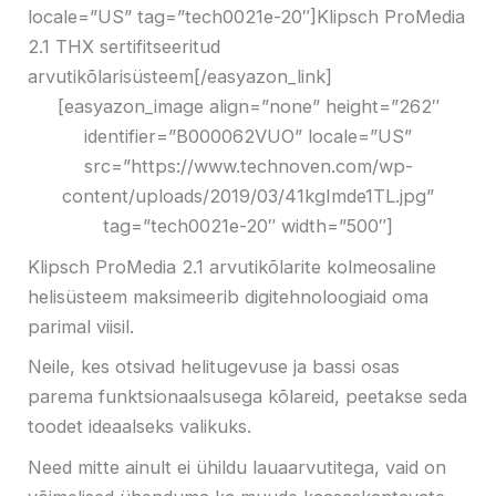
locale=”US” tag=”tech0021e-20″]Klipsch ProMedia
2.1 THX sertifitseeritud
arvutikõlarisüsteem[/easyazon_link]
[easyazon_image align=”none” height=”262″
identifier=”B000062VUO” locale=”US”
src=”https://www.technoven.com/wp-
content/uploads/2019/03/41kgImde1TL.jpg”
tag=”tech0021e-20″ width=”500″]
Klipsch ProMedia 2.1 arvutikõlarite kolmeosaline
helisüsteem maksimeerib digitehnoloogiaid oma
parimal viisil.
Neile, kes otsivad helitugevuse ja bassi osas
parema funktsionaalsusega kõlareid, peetakse seda
toodet ideaalseks valikuks.
Need mitte ainult ei ühildu lauaarvutitega, vaid on