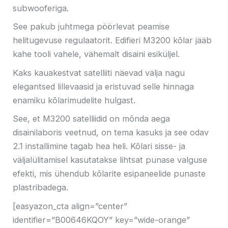
subwooferiga.
See pakub juhtmega pöörlevat peamise
helitugevuse regulaatorit. Edifieri M3200 kõlar jääb
kahe tooli vahele, vähemalt disaini esiküljel.
Kaks kauakestvat satelliiti näevad välja nagu
elegantsed lillevaasid ja eristuvad selle hinnaga
enamiku kõlarimudelite hulgast.
See, et M3200 satelliidid on mõnda aega
disainilaboris veetnud, on tema kasuks ja see odav
2.1 installimine tagab hea heli. Kõlari sisse- ja
väljalülitamisel kasutatakse lihtsat punase valguse
efekti, mis ühendub kõlarite esipaneelide punaste
plastribadega.
[easyazon_cta align=”center”
identifier=”B00646KQOY” key=”wide-orange”