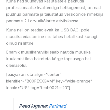
Kuna nad suudavad kasutajatele pakkuda
professionaalse kvaliteediga helikogemust, on nad
jõudnud parimate ja täiustatud versioonide nimekirja
parimate 2.1 arvutikõlarite esiviisikusse.
Kuna neil on teadaolevalt ka USB DAC, pole
muusika edastamine mis tahes heliallikast kunagi
olnud nii lihtne.
Enamik muusikahuvilisi saab nautida muusika
kuulamist ilma häireteta kõrge täpsusega heli
olemasolul.
[easyazon_cta align=”center”
identifier=”B00FE9XGVM” key=”wide-orange”
locale=”US” tag=”tech0021e-20″]
Pead lugema
:
Parimad