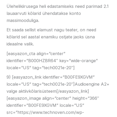
Ülehelikiirusega heli edastamiseks need
parimad 2.1
lauaarvuti kõlarid ühendatakse konto
massimooduliga.
Et saada sellist elamust nagu teater, on need
kõlarid sel aastal enamiku ostjate jaoks üsna
ideaalne valik.
[easyazon_cta align=”center”
identifier=”B000HZBR64″ key=”wide-orange”
locale=”US” tag=”tech0021e-20″]
9) [easyazon_link identifier=”B00FE9XGVM”
locale=”US” tag=”tech0021e-20″]Audioengine A2+
valge aktiivkõlarisüsteem[/easyazon_link]
[easyazon_image align=”center” height=”366″
identifier=”B00FE9XGVM” locale=”US”
src=”https://www.technoven.com/wp-