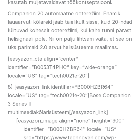
kasutab muljetavaldavat töökontseptsiooni.
Companion 20 automaatne ooterežiim. Enamik
lauaarvuti kõlareid jääb täielikult sisse, kuid 20-ndad
lülituvad koheselt ooterežiimi, kui kahe tunni pärast
helisignaali pole. Nii on palju lihtsam väita, et see on
üks parimaid 2.0 arvutihelisüsteeme maailmas.
[easyazon_cta align=”center”
identifier=”B0053T4PHC” key=”wide-orange”
locale=”US” tag=”tech0021e-20″]
8) [easyazon_link identifier=”B000HZBR64″
locale=”US” tag=”tech0021e-20″]Bose Companion
3 Series II
multimeediakõlarisüsteem[/easyazon_link]
[easyazon_image align=”none” height=”300″
identifier=”B000HZBR64″ locale=”US”
src=”https://www.technoven.com/wp-