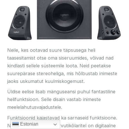
Neile, kes ootavad suure täpsusega heli
taasesitamist otse oma siseruumides, võivad nad
kindlasti sellele süsteemile loota. Neid peetakse
suurepärase stereoheliga, mis hõlbustab inimeste
jaoks uskumatut kuulmiskogemust.
Üldise eelise lisab mänguseansi puhul fantastiline
helifunktsioon. Selle disain vastab inimeste
meelelahutusvajadustele.
Funktsioonid kajastavad ka sarnaseid funktsioone.
Estonian
Nendel subwooferiga arvutikõlaritel on digitaalne