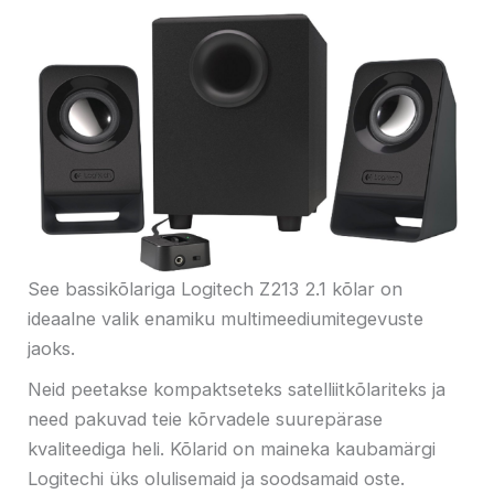
See bassikõlariga Logitech Z213 2.1 kõlar on
ideaalne valik enamiku multimeediumitegevuste
jaoks.
Neid peetakse kompaktseteks satelliitkõlariteks ja
need pakuvad teie kõrvadele suurepärase
kvaliteediga heli. Kõlarid on maineka kaubamärgi
Logitechi üks olulisemaid ja soodsamaid oste.