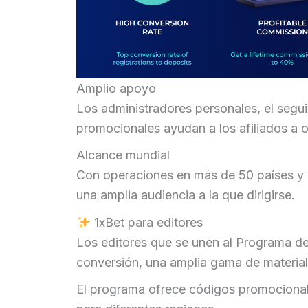
Amplio apoyo
Los administradores personales, el segu
promocionales ayudan a los afiliados a 
Alcance mundial
Con operaciones en más de 50 países y s
una amplia audiencia a la que dirigirse.
1xBet para editores
Los editores que se unen al Programa de
conversión, una amplia gama de materia
El programa ofrece códigos promocionale