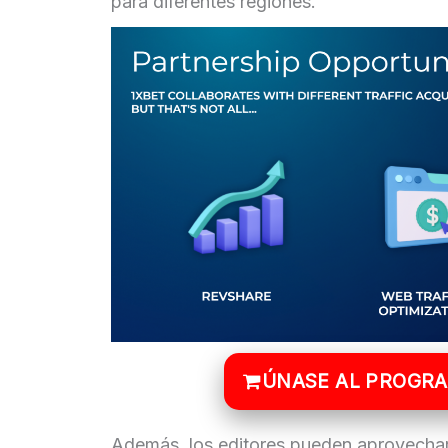
para diferentes regiones.
ÚNASE AL PROGRA
Además, los editores pueden aprovechar 