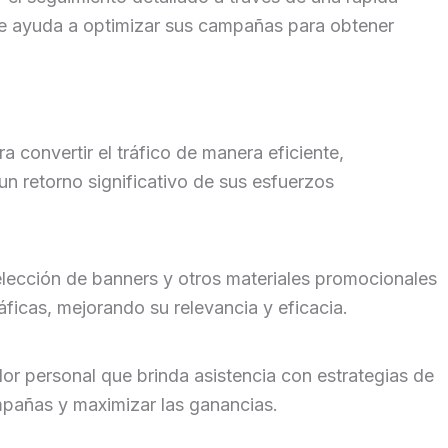
que ayuda a optimizar sus campañas para obtener
 convertir el tráfico de manera eficiente,
n retorno significativo de sus esfuerzos
elección de banners y otros materiales promocionales
ficas, mejorando su relevancia y eficacia.
dor personal que brinda asistencia con estrategias de
mpañas y maximizar las ganancias.