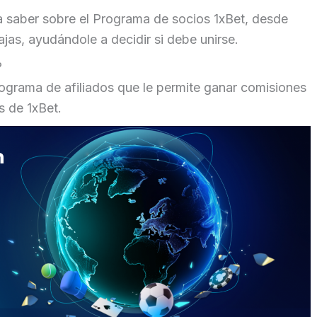
ta saber sobre el Programa de socios 1xBet, desde
ajas, ayudándole a decidir si debe unirse.
?
ograma de afiliados que le permite ganar comisiones
s de 1xBet.