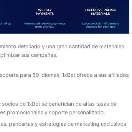
imiento detallado y una gran cantidad de materiales
optimizar sus campañas.
oporte para 69 idiomas, 1xBet ofrece a sus afiliados
 socios de 1xBet se benefician de altas tasas de
les promocionales y soporte personalizado.
s, pancartas y estrategias de marketing exclusivos