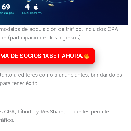
 modelos de adquisición de tráfico, incluidos CPA
re (participación en los ingresos).
MA DE SOCIOS 1XBET AHORA.
tanto a editores como a anunciantes, brindándoles
para tener éxito.
s CPA, híbrido y RevShare, lo que les permite
ráfico.