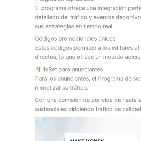
El programa ofrece una integración perfe
detallado del tráfico y eventos deportivo
sus estrategias en tiempo real.
Códigos promocionales únicos
Estos códigos permiten a los editores a
directos, lo que ofrece un método adicio
1xBet para anunciantes
Para los anunciantes, el Programa de so
monetizar su tráfico.
Con una comisión de por vida de hasta 
sustanciales dirigiendo tráfico de calidad