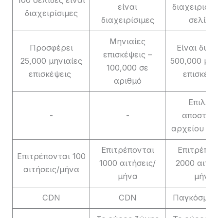
είναι
διαχειριστε
διαχειρίσιμες
διαχειρίσιμες
σελίδε
Μηνιαίες
Προσφέρει
Είναι δυν
επισκέψεις –
25,000 μηνιαίες
500,000 μην
100,000 σε
επισκέψεις
επισκέψε
αριθμό
Επιλογ
-
-
αποστολ
αρχείου φό
Επιτρέπονται
Επιτρέπον
Επιτρέπονται 100
1000 αιτήσεις/
2000 αιτήσ
αιτήσεις/μήνα
μήνα
μήνα
CDN
CDN
Παγκόσμιο