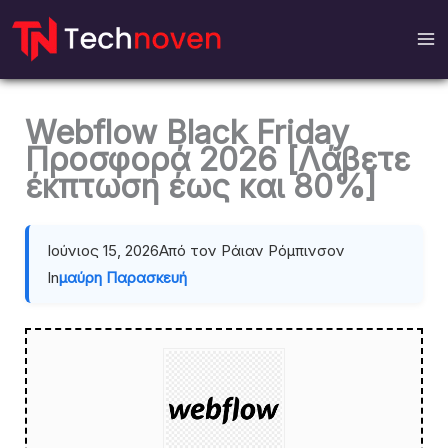
Μετάβαση
στο
περιεχόμενο
Webflow Black Friday
Προσφορά 2026 [Λάβετε
έκπτωση έως και 80%]
Ιούνιος 15, 2026
Από τον Ράιαν Ρόμπινσον
In
μαύρη Παρασκευή