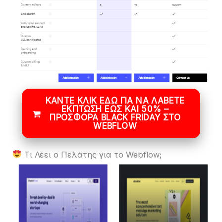
ΚΆΝΤΕ ΚΛΙΚ ΕΔΏ ΓΙΑ ΝΑ ΛΆΒΕΤΕ
ΈΚΠΤΩΣΗ ΈΩΣ ΚΑΙ 50% –
ΠΡΟΣΦΟΡΆ BLACK FRIDAY ΣΤΟ
WEBFLOW
Τι Λέει ο Πελάτης για το Webflow;