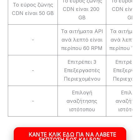
Το εύρος ζώνης
Το εύρος ζ
Το εύρος ζώνης
CDN είναι 200 ​​
CDN είναι 4
CDN είναι 50 GB
GB
GB
Τα αιτήματα API
Τα αιτήματ
-
ανά λεπτό είναι
ανά λεπτό 
περίπου 60 RPM
περίπου 12
Επιτρέπει 3
Επιτρέπει
-
Επεξεργαστές
Επεξεργασ
Περιεχομένου
Περιεχομ
Επιλογή
Επιλογ
-
αναζήτησης
αναζήτη
ιστότοπου
ιστότοπ
ΚΆΝΤΕ ΚΛΙΚ ΕΔΏ ΓΙΑ ΝΑ ΛΆΒΕΤΕ