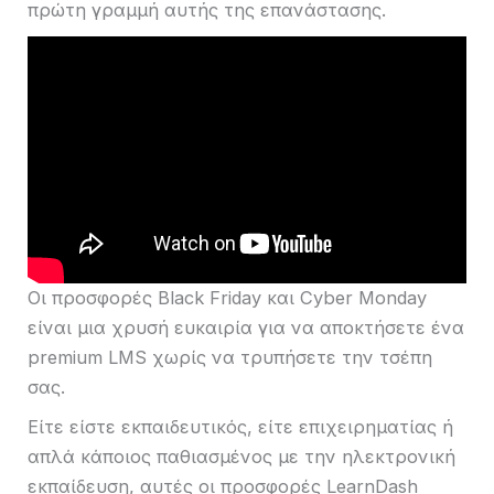
πρώτη γραμμή αυτής της επανάστασης.
Οι προσφορές Black Friday και Cyber ​​Monday
είναι μια χρυσή ευκαιρία για να αποκτήσετε ένα
premium LMS χωρίς να τρυπήσετε την τσέπη
σας.
Είτε είστε εκπαιδευτικός, είτε επιχειρηματίας ή
απλά κάποιος παθιασμένος με την ηλεκτρονική
εκπαίδευση, αυτές οι προσφορές LearnDash