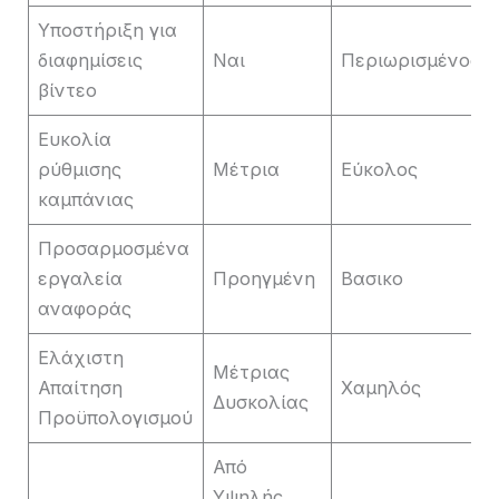
Υποστήριξη για
διαφημίσεις
Ναι
Περιωρισμένος
βίντεο
Ευκολία
ρύθμισης
Μέτρια
Εύκολος
καμπάνιας
Προσαρμοσμένα
εργαλεία
Προηγμένη
Βασικο
αναφοράς
Ελάχιστη
Μέτριας
Απαίτηση
Χαμηλός
Δυσκολίας
Προϋπολογισμού
Από
Υψηλής