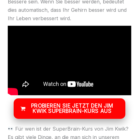
Bessere sein. Wenn Sie besser werden, bedeutet
dies automatisch, dass Ihr Gehirn besser wird und
Ihr Leben verbessert wird.
PROBIEREN SIE JETZT DEN JIM
KWIK SUPERBRAIN-KURS AUS
Für wen ist der SuperBrain-Kurs von Jim Kwik?
Es gibt viele Dinge, an die man sich in unserem