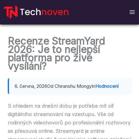
Přejít
na
obsah
Recenze StreamYard
2026: Je to nejlepší
platforma pro živé
vysílání?
6. června, 2026
Od Chiranshu Mongy
In
Hodnocení
S ohledem na dnešní dobu je potřeba mít síť
digitálního streamování na vzestupu. Vše od
rodinných videohovorů po profesionální rozhovory
se přesouvá online. Streamyard je online