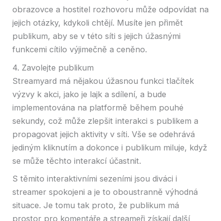
obrazovce a hostitel rozhovoru může odpovídat na
jejich otázky, kdykoli chtějí. Musíte jen přimět
publikum, aby se v této síti s jejich úžasnými
funkcemi cítilo výjimečně a ceněno.
4. Zavolejte publikum
Streamyard má nějakou úžasnou funkci tlačítek
výzvy k akci, jako je lajk a sdílení, a bude
implementována na platformě během pouhé
sekundy, což může zlepšit interakci s publikem a
propagovat jejich aktivity v síti. Vše se odehrává
jediným kliknutím a dokonce i publikum miluje, když
se může těchto interakcí účastnit.
S těmito interaktivními sezeními jsou diváci i
streamer spokojeni a je to oboustranně výhodná
situace. Je tomu tak proto, že publikum má
prostor pro komentáře a streameři získají další