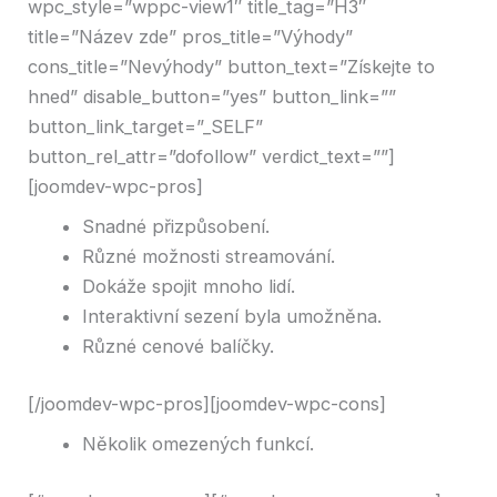
wpc_style=”wppc-view1″ title_tag=”H3″
title=”Název zde” pros_title=”Výhody”
cons_title=”Nevýhody” button_text=”Získejte to
hned” disable_button=”yes” button_link=””
button_link_target=”_SELF”
button_rel_attr=”dofollow” verdict_text=””]
[joomdev-wpc-pros]
Snadné přizpůsobení.
Různé možnosti streamování.
Dokáže spojit mnoho lidí.
Interaktivní sezení byla umožněna.
Různé cenové balíčky.
[/joomdev-wpc-pros][joomdev-wpc-cons]
Několik omezených funkcí.