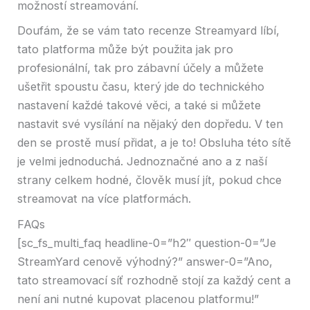
možností streamování.
Doufám, že se vám tato recenze Streamyard líbí,
tato platforma může být použita jak pro
profesionální, tak pro zábavní účely a můžete
ušetřit spoustu času, který jde do technického
nastavení každé takové věci, a také si můžete
nastavit své vysílání na nějaký den dopředu. V ten
den se prostě musí přidat, a je to! Obsluha této sítě
je velmi jednoduchá. Jednoznačné ano a z naší
strany celkem hodné, člověk musí jít, pokud chce
streamovat na více platformách.
FAQs
[sc_fs_multi_faq headline-0=”h2″ question-0=”Je
StreamYard cenově výhodný?” answer-0=”Ano,
tato streamovací síť rozhodně stojí za každý cent a
není ani nutné kupovat placenou platformu!”