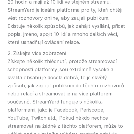
20 hodin a mají až 10 lidí ve stejném streamu.
StreamYard je ideální platforma pro ty, kteří chtějí
vést rozhovory online, aby zaujali publikum.
Existuje několik způsobů, jak zahájit vysílání, přidat
popis, jméno, spojit 10 lidí a mnoho dalších věcí,
které usnadňují ovládání relace.
2. Získejte více zobrazení
Získejte několik zhlédnutí, protože streamovací
schopnosti platformy jsou extrémně vysoké a
kvalita obsahu je docela dobrá, to je skvělý
způsob, jak zapojit publikum do těchto rozhovorů
nebo relací a streamovat je na více platforem
současně. StreamYard funguje s několika
platformami, jako je Facebook, Periscope,
YouTube, Twitch atd., Pokud někdo nechce
streamovat na žádné z těchto platforem, může to
udělat podle vlastního výběru, protože existuje