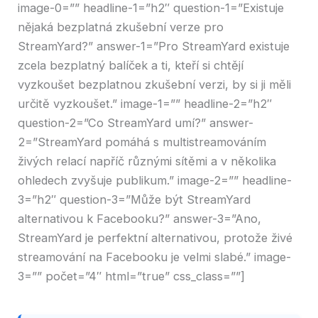
image-0=”” headline-1=”h2″ question-1=”Existuje
nějaká bezplatná zkušební verze pro
StreamYard?” answer-1=”Pro StreamYard existuje
zcela bezplatný balíček a ti, kteří si chtějí
vyzkoušet bezplatnou zkušební verzi, by si ji měli
určitě vyzkoušet.” image-1=”” headline-2=”h2″
question-2=”Co StreamYard umí?” answer-
2=”StreamYard pomáhá s multistreamováním
živých relací napříč různými sítěmi a v několika
ohledech zvyšuje publikum.” image-2=”” headline-
3=”h2″ question-3=”Může být StreamYard
alternativou k Facebooku?” answer-3=”Ano,
StreamYard je perfektní alternativou, protože živé
streamování na Facebooku je velmi slabé.” image-
3=”” počet=”4″ html=”true” css_class=””]