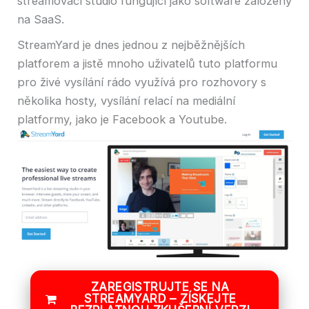
streamovací studio fungující jako software založený
na SaaS.
StreamYard je dnes jednou z nejběžnějších
platforem a jistě mnoho uživatelů tuto platformu
pro živé vysílání rádo využívá pro rozhovory s
několika hosty, vysílání relací na mediální
platformy, jako je Facebook a Youtube.
ZAREGISTRUJTE SE NA
STREAMYARD – ZÍSKEJTE