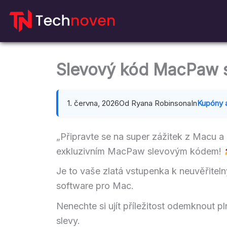
Přejít
na
obsah
Slevový kód MacPaw s
1. června, 2026
Od Ryana Robinsona
In
Kupóny 
„Připravte se na super zážitek z Macu 
exkluzivním MacPaw slevovým kódem!
Je to vaše zlatá vstupenka k neuvěřite
software pro Mac.
Nenechte si ujít příležitost odemknout p
slevy.