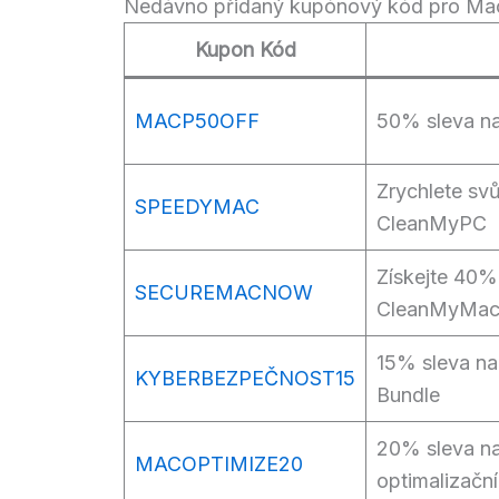
Nedávno přidaný kupónový kód pro M
Kupon Kód
MACP50OFF
50% sleva n
Zrychlete sv
SPEEDYMAC
CleanMyPC
Získejte 40%
SECUREMACNOW
CleanMyMac 
15% sleva n
KYBERBEZPEČNOST15
Bundle
20% sleva na
MACOPTIMIZE20
optimalizačn