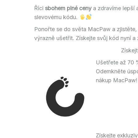
Říci
sbohem plné ceny
a zdravíme lepší 
slevovému kódu.
Ponořte se do světa MacPaw a zjistěte, 
výrazně ušetřit. Získejte svůj kód nyní
Získej
Ušetřete až 70
Odemkněte úspor
nákup MacPaw
Získejte exkluz