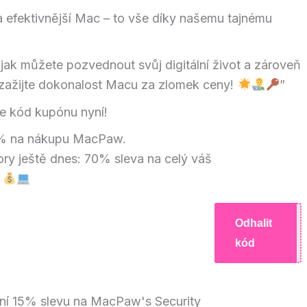
a efektivnější Mac – to vše díky našemu tajnému
jak můžete pozvednout svůj digitální život a zároveň
 a zažijte dokonalost Macu za zlomek ceny!
”
te kód kupónu nyní!
 % na nákupu MacPaw.
y ještě dnes: 70% sleva na celý váš
!
Odhalit
H10
kód
ivní 15% slevu na MacPaw's Security