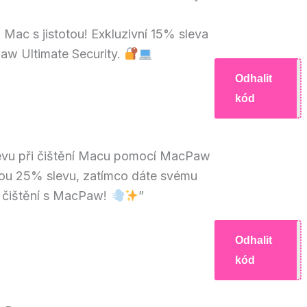
Mac s jistotou! Exkluzivní 15% sleva
aw Ultimate Security.
Odhalit
R12
kód
levu při čištění Macu pomocí MacPaw
nou 25% slevu, zatímco dáte svému
 čištění s MacPaw!
”
Odhalit
EAL
kód