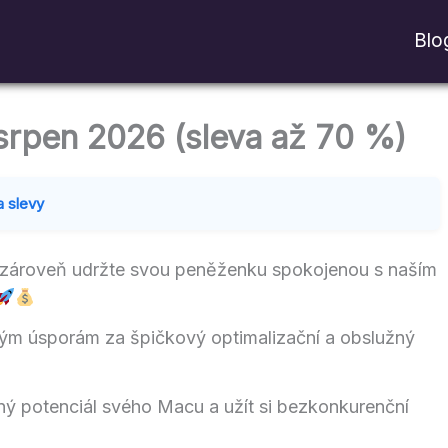
Blo
rpen 2026 (sleva až 70 %)
a slevy
a zároveň udržte svou peněženku spokojenou s naším
lným úsporám za špičkový optimalizační a obslužný
lný potenciál svého Macu a užít si bezkonkurenční