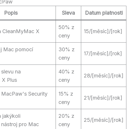
acPaw
Popis
Sleva
Datum platnosti
50% z
a CleanMyMac X
15/[měsíc]/[rok]
ceny
ůj Mac pomocí
30% z
17/[měsíc]/[rok]
ceny
 slevu na
40% z
28/[měsíc]/[rok]
X Plus
ceny
a MacPaw's Security
15% z
21/[měsíc]/[rok]
ceny
 jakýkoli
20% z
25/[měsíc]/[rok]
í nástroj pro Mac
ceny