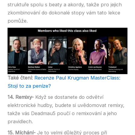
struktuře spolu s beaty a akordy, takže pro jejich
zkombinování do dokonalé stopy vám tato lekce
pomůže.
Také čtení:
Recenze Paul Krugman MasterClass:
Stojí to za peníze?
14. Remixy-
Když se dostanete do odvětví
elektronické hudby, budete si uvědomovat remixy,
takže vás Deadmau5 poučí o remixování a jeho
pravidlech.
15. Míchání-
Je to velmi důležitý proces při