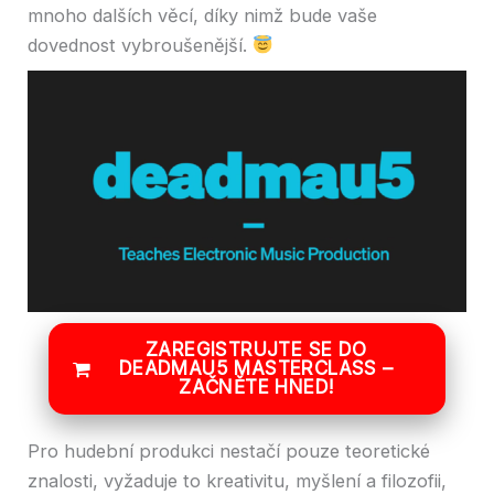
mnoho dalších věcí, díky nimž bude vaše
dovednost vybroušenější.
ZAREGISTRUJTE SE DO
DEADMAU5 MASTERCLASS –
ZAČNĚTE HNED!
Pro hudební produkci nestačí pouze teoretické
znalosti, vyžaduje to kreativitu, myšlení a filozofii,