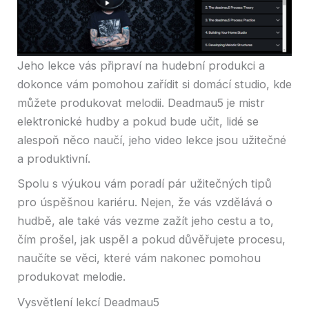
Jeho lekce vás připraví na hudební produkci a
dokonce vám pomohou zařídit si domácí studio, kde
můžete produkovat melodii. Deadmau5 je mistr
elektronické hudby a pokud bude učit, lidé se
alespoň něco naučí, jeho video lekce jsou užitečné
a produktivní.
Spolu s výukou vám poradí pár užitečných tipů
pro úspěšnou kariéru. Nejen, že vás vzdělává o
hudbě, ale také vás vezme zažít jeho cestu a to,
čím prošel, jak uspěl a pokud důvěřujete procesu,
naučíte se věci, které vám nakonec pomohou
produkovat melodie.
Vysvětlení lekcí Deadmau5