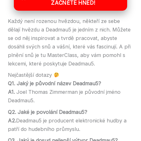
ZAČNĚTE HNED!
Každý není rozenou hvězdou, někteří ze sebe
dělají hvězdu a Deadmau5 je jedním z nich. Můžete
se od něj inspirovat a tvrdě pracovat, abyste
dosáhli svých snů a vášní, které vás fascinují. A při
plnění snů je tu MasterClass, aby vám pomohl s
lekcemi, které poskytuje Deadmau5.
Nejčastější dotazy
Q1. Jaký je původní název Deadmau5?
A1.
Joel Thomas Zimmerman je původní jméno
Deadmau5.
Q2. Jaké je povolání Deadmau5?
A2.
Deadmau5 je producent elektronické hudby a
patří do hudebního průmyslu.
Q3. Jaký je dosud nejlepší výtvor Deadmau5?