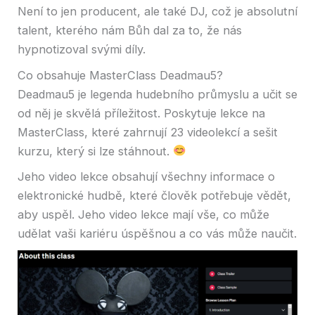
Není to jen producent, ale také DJ, což je absolutní
talent, kterého nám Bůh dal za to, že nás
hypnotizoval svými díly.
Co obsahuje MasterClass Deadmau5?
Deadmau5 je legenda hudebního průmyslu a učit se
od něj je skvělá příležitost. Poskytuje lekce na
MasterClass, které zahrnují 23 videolekcí a sešit
kurzu, který si lze stáhnout.
Jeho video lekce obsahují všechny informace o
elektronické hudbě, které člověk potřebuje vědět,
aby uspěl. Jeho video lekce mají vše, co může
udělat vaši kariéru úspěšnou a co vás může naučit.