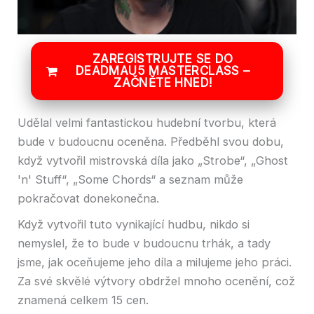
ZAREGISTRUJTE SE DO
DEADMAU5 MASTERCLASS –
ZAČNĚTE HNED!
Udělal velmi fantastickou hudební tvorbu, která
bude v budoucnu oceněna. Předběhl svou dobu,
když vytvořil mistrovská díla jako „Strobe“, „Ghost
'n' Stuff“, „Some Chords“ a seznam může
pokračovat donekonečna.
Když vytvořil tuto vynikající hudbu, nikdo si
nemyslel, že to bude v budoucnu trhák, a tady
jsme, jak oceňujeme jeho díla a milujeme jeho práci.
Za své skvělé výtvory obdržel mnoho ocenění, což
znamená celkem 15 cen.