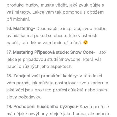
produkci hudby, musíte vědět, jaký zvuk půjde s
vašimi texty. Lekce vám tak pomohou s obtížemi
při míchání.
16. Mastering-
Deadmau5 je inspirací, svou hudbu
ovládá sám a pokud se chcete této vlastnosti
naučit, tato lekce vám bude užitečná.
17. Mastering Případová studie: Snow Cone-
Tato
lekce je případovou studií Snowcone, která vás
naučí o různých jeho aspektech.
18. Zahájení vaší produkční kariéry-
V této lekci
vám poradí, jak můžete nastartovat svou kariéru a
jaké věci jsou pro tuto profesi důležité nebo jinými
slovy požadavky.
19. Pochopení hudebního byznysu-
Každá profese
má nějaké nevýhody, stejně jako hudba, ale nebojte