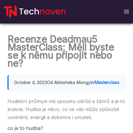
Přejít
na
obsah
Recenze Deadmau5
MasterClass: Měli byste
se k němu připojit nebo
ne?
October 4, 2023
Od Abhisheka Mongy
In
Masterclass
Hudební průmysl má spoustu odrůd a žánrů a je to
krásné. Hudba je něco, co ve vás může způsobit
uvolnění, energii a dokonce i smutek.
co je to hudba?