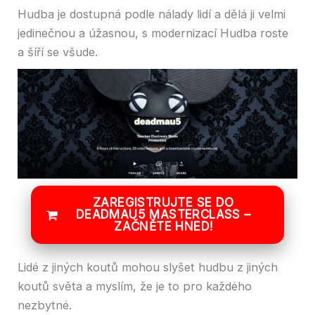
Hudba je dostupná podle nálady lidí a dělá ji velmi
jedinečnou a úžasnou, s modernizací Hudba roste
a šíří se všude.
ZAREGISTRUJTE SE DO
DEADMAU5 MASTERCLASS –
ZAČNĚTE HNED!
Lidé z jiných koutů mohou slyšet hudbu z jiných
koutů světa a myslím, že je to pro každého
nezbytné.