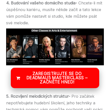
4. Budování vašeho domácího studia-
Chcete-li mít
úspěšnou kariéru, musíte někde začít a tato lekce
vám pomůže nastavit si studio, kde můžete psát
své melodie.
ZAREGISTRUJTE SE DO
DEADMAU5 MASTERCLASS –
ZAČNĚTE HNED!
5. Rozvíjení melodických struktur-
Pro začátek
nepotřebujete hudební školení, jeho techniky a
technická pomoc vám pomůže pochopit vaši práci.