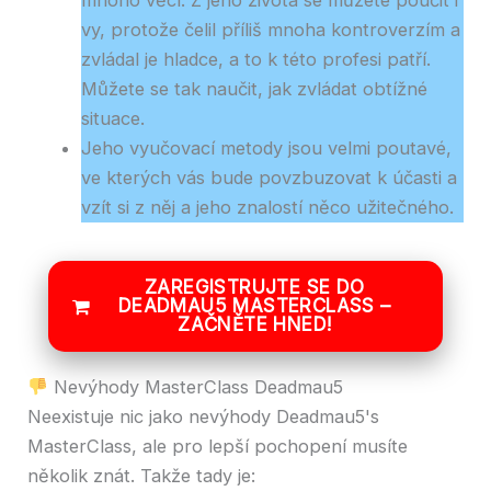
mnoho věcí. Z jeho života se můžete poučit i
vy, protože čelil příliš mnoha kontroverzím a
zvládal je hladce, a to k této profesi patří.
Můžete se tak naučit, jak zvládat obtížné
situace.
Jeho vyučovací metody jsou velmi poutavé,
ve kterých vás bude povzbuzovat k účasti a
vzít si z něj a jeho znalostí něco užitečného.
ZAREGISTRUJTE SE DO
DEADMAU5 MASTERCLASS –
ZAČNĚTE HNED!
Nevýhody MasterClass Deadmau5
Neexistuje nic jako nevýhody Deadmau5's
MasterClass, ale pro lepší pochopení musíte
několik znát. Takže tady je: