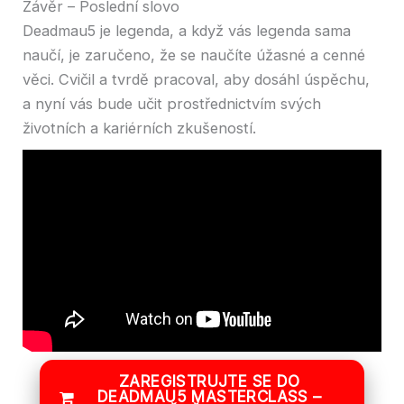
Závěr – Poslední slovo
Deadmau5 je legenda, a když vás legenda sama
naučí, je zaručeno, že se naučíte úžasné a cenné
věci. Cvičil a tvrdě pracoval, aby dosáhl úspěchu,
a nyní vás bude učit prostřednictvím svých
životních a kariérních zkušeností.
ZAREGISTRUJTE SE DO
DEADMAU5 MASTERCLASS –