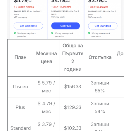
Общо за
Месечна
Първите
Допъ
План
Отстъпка
цена
2
м
години
$ 5.79 /
Запиши
Пълен
$156.33
мес
65%
$ 4.79 /
Запиши
Plus
$129.33
мес
54%
$ 3.79 /
Запиши
Standard
$102.33