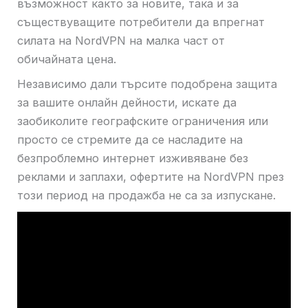
възможност както за новите, така и за
съществуващите потребители да впрегнат
силата на NordVPN на малка част от
обичайната цена.
Независимо дали търсите подобрена защита
за вашите онлайн дейности, искате да
заобиколите географските ограничения или
просто се стремите да се насладите на
безпроблемно интернет изживяване без
реклами и заплахи, офертите на NordVPN през
този период на продажба не са за изпускане.