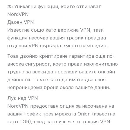
#5 Уникални функции, които отличават
NordVPN
Двоен VPN
Известна също като верижна VPN, тази
функция насочва вашия трафик през два
отделни VPN сървъра вместо само един.
Това двойно криптиране гарантира още по-
висока сигурност, което прави изключително
трудно за всеки да проследи вашите онлайн
дейности. Това е като да имате два слоя
непроницаема броня около вашите данни.
Лук над VPN
NordVPN предоставя опция за насочване на
вашия трафик през мрежата Onion (известна
като TOR), след като излезе от техния VPN.