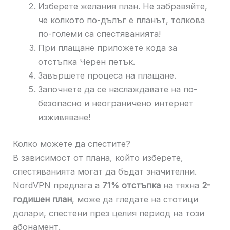
Изберете желания план. Не забравяйте,
че колкото по-дълъг е планът, толкова
по-големи са спестяванията!
При плащане приложете кода за
отстъпка Черен петък.
Завършете процеса на плащане.
Започнете да се наслаждавате на по-
безопасно и неограничено интернет
изживяване!
Колко можете да спестите?
В зависимост от плана, който изберете,
спестяванията могат да бъдат значителни.
NordVPN предлага a
71% отстъпка
на тяхна
2-
годишен план
, може да гледате на стотици
долари, спестени през целия период на този
абонамент.