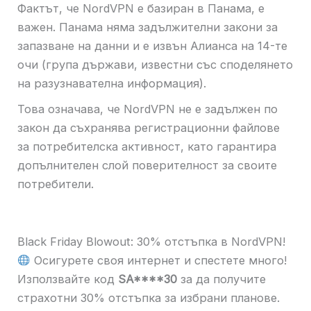
Фактът, че NordVPN е базиран в Панама, е
важен. Панама няма задължителни закони за
запазване на данни и е извън Алианса на 14-те
очи (група държави, известни със споделянето
на разузнавателна информация).
Това означава, че NordVPN не е задължен по
закон да съхранява регистрационни файлове
за потребителска активност, като гарантира
допълнителен слой поверителност за своите
потребители.
Black Friday Blowout: 30% отстъпка в NordVPN!
Осигурете своя интернет и спестете много!
Използвайте код
SA****30
за да получите
страхотни 30% отстъпка за избрани планове.