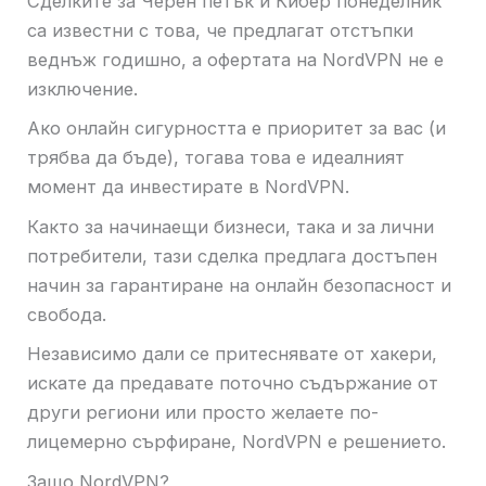
Сделките за Черен петък и Кибер понеделник
са известни с това, че предлагат отстъпки
веднъж годишно, а офертата на NordVPN не е
изключение.
Ако онлайн сигурността е приоритет за вас (и
трябва да бъде), тогава това е идеалният
момент да инвестирате в NordVPN.
Както за начинаещи бизнеси, така и за лични
потребители, тази сделка предлага достъпен
начин за гарантиране на онлайн безопасност и
свобода.
Независимо дали се притеснявате от хакери,
искате да предавате поточно съдържание от
други региони или просто желаете по-
лицемерно сърфиране, NordVPN е решението.
Защо NordVPN?