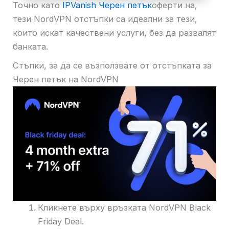
Точно като
IPVanish Черен петък
оферти на,
тези NordVPN отстъпки са идеални за тези,
които искат качествени услуги, без да развалят
банката.
Стъпки, за да се възползвате от отстъпката за
Черен петък на NordVPN
Кликнете върху връзката NordVPN Black
Friday Deal.