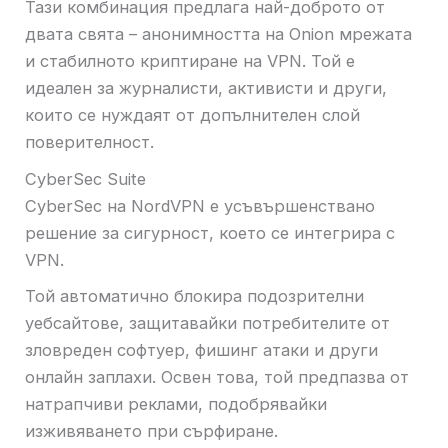
Тази комбинация предлага най-доброто от
двата свята – анонимността на Onion мрежата
и стабилното криптиране на VPN. Той е
идеален за журналисти, активисти и други,
които се нуждаят от допълнителен слой
поверителност.
CyberSec Suite
CyberSec на NordVPN е усъвършенствано
решение за сигурност, което се интегрира с
VPN.
Той автоматично блокира подозрителни
уебсайтове, защитавайки потребителите от
зловреден софтуер, фишинг атаки и други
онлайн заплахи. Освен това, той предпазва от
натрапчиви реклами, подобрявайки
изживяването при сърфиране.