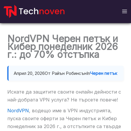
Напред
към
съдържание
NordVPN Черен петък и
Кибер понеделник 2026
г.: до 70% отстъпка
Април 20, 2026
От Райън Робинсън
In
Черен петък
Искате да защитите своите онлайн дейности с
най-добрата VPN услуга? Не търсете повече!
NordVPN
, водещо име в VPN индустрията,
пуска своите оферти за Черен петък и Кибер
понеделник за 2026 г., а отстъпките са твърде